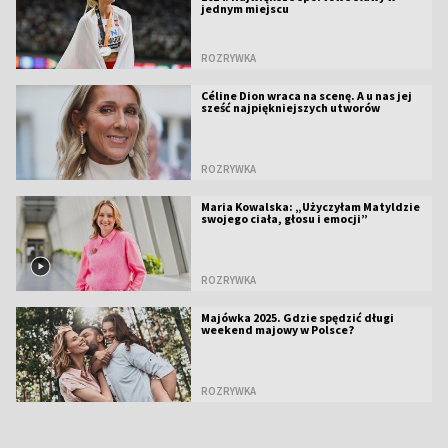
jednym miejscu
ROZRYWKA
Céline Dion wraca na scenę. A u nas jej
sześć najpiękniejszych utworów
ROZRYWKA
Maria Kowalska: „Użyczyłam Matyldzie
swojego ciała, głosu i emocji”
ROZRYWKA
Majówka 2025. Gdzie spędzić długi
weekend majowy w Polsce?
ROZRYWKA