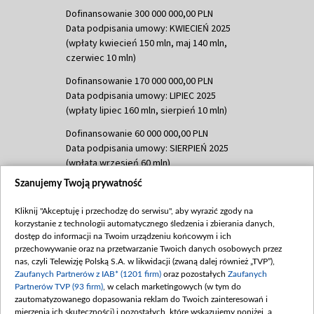
Dofinansowanie 300 000 000,00 PLN
Data podpisania umowy: KWIECIEŃ 2025
(wpłaty kwiecień 150 mln, maj 140 mln,
czerwiec 10 mln)
Dofinansowanie 170 000 000,00 PLN
Data podpisania umowy: LIPIEC 2025
(wpłaty lipiec 160 mln, sierpień 10 mln)
Dofinansowanie 60 000 000,00 PLN
Data podpisania umowy: SIERPIEŃ 2025
(wpłata wrzesień 60 mln)
Szanujemy Twoją prywatność
Dofinansowanie 635 783 051,21 PLN
Data podpisania umowy: WRZESIEŃ 2025
Kliknij "Akceptuję i przechodzę do serwisu", aby wyrazić zgody na
(wpłata wrzesień 100 mln, październik 350
korzystanie z technologii automatycznego śledzenia i zbierania danych,
mln, listopad 265 mln)
dostęp do informacji na Twoim urządzeniu końcowym i ich
przechowywanie oraz na przetwarzanie Twoich danych osobowych przez
Dofinansowanie 48 862 000,00 PLN
nas, czyli Telewizję Polską S.A. w likwidacji (zwaną dalej również „TVP”),
Data podpisania umowy: GRUDZIEŃ 2025
Zaufanych Partnerów z IAB* (1201 firm)
oraz pozostałych
Zaufanych
(wpłata grudzień 60,548 mln)
Partnerów TVP (93 firm)
, w celach marketingowych (w tym do
zautomatyzowanego dopasowania reklam do Twoich zainteresowań i
Dofinansowanie 900 000 000,00 PLN
mierzenia ich skuteczności) i pozostałych, które wskazujemy poniżej, a