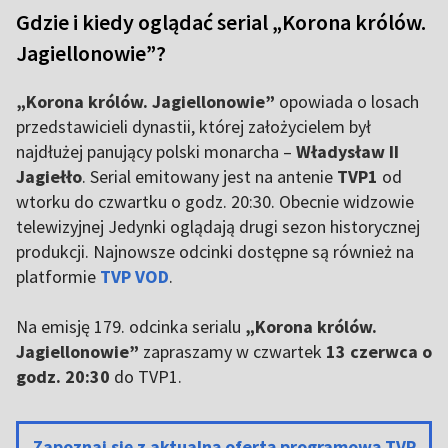
Gdzie i kiedy oglądać serial „Korona królów.
Jagiellonowie”?
„Korona królów. Jagiellonowie”
opowiada o losach
przedstawicieli dynastii, której założycielem był
najdłużej panujący polski monarcha –
Władysław II
Jagiełło
. Serial emitowany jest na antenie
TVP1
od
wtorku do czwartku o godz. 20:30. Obecnie widzowie
telewizyjnej Jedynki oglądają drugi sezon historycznej
produkcji. Najnowsze odcinki dostępne są również na
platformie
TVP VOD
.
Na emisję 179. odcinka serialu
„Korona królów.
Jagiellonowie”
zapraszamy w czwartek
13 czerwca o
godz. 20:30
do TVP1.
Zapoznaj się z aktualną ofertą programową TVP