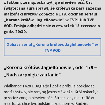
z faktem, że mąż oskarżył ją o niewierność. Czy
świąteczna aura sprawi, że królewska para zażegna
małżeński kryzys? Zobaczcie 179. odcinek serialu
„Korona królów. Jagiellonowie” w TVP1 lub TVP
VOD. Emisja odbędzie się w czwartek 13 czerwca o
godz. 20:30.
Zobacz serial „Korona królów. Jagiellonowie” w
TVP VOD
„Korona królów. Jagiellonowie”, odc. 179 –
„Nadszarpnięte zaufanie”
Wielkanoc 1428 r. Jagiełło i Zofia próbują poskładać
małżeństwo, ale rany są jeszcze świeże. Król oskarżył
przecież żonę o niewierność. Strasz, aby nie trafić w
ręce kata, chce być polskim szpiegiem w Budzie.