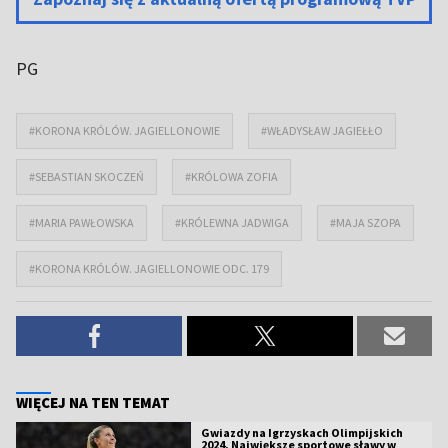
PG
#KORONA KRÓLÓW. JAGIELLONOWIE
#WŁADYSŁAW JAGIEŁŁO
#SEBASTIAN SKOCZEŃ
#KRÓLOWA ZOFIA
#MARIA PAWŁOWSKA
#KRÓLEWNA JADWIGA
#MAJA SZOPA
#KORONA KRÓLÓW. JAGIELLONOWIE ODC. 179
WIĘCEJ NA TEN TEMAT
Gwiazdy na Igrzyskach Olimpijskich
2024. Największe sportowe sławy w