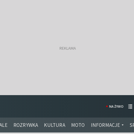
NA ŻYWO
ALE
ROZRYWKA
KULTURA
MOTO
INFORMACJE
S