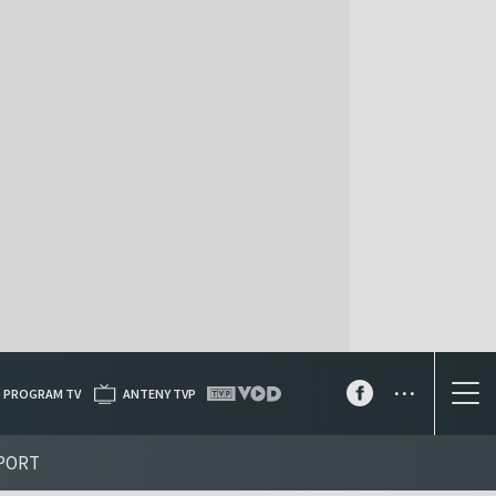
...
PROGRAM TV
ANTENY TVP
PORT