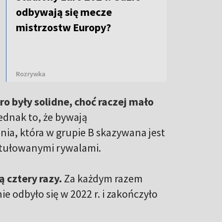
odbywają się mecze
mistrzostw Europy?
Rozrywka
o były solidne, choć raczej mało
jednak to, że bywają
nia, która w grupie B skazywana jest
tytułowanymi rywalami.
ą cztery razy.
Za każdym razem
ie odbyło się w 2022 r. i zakończyło