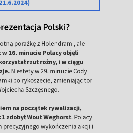
21.6.2024)
prezentacja Polski?
otną porażkę z Holendrami, ale
 w 16. minucie Polacy objęli
rzystał rzut rożny, i w ciągu
zje.
Niestety w 29. minucie Cody
mki po rykoszecie, zmieniając tor
 Wojciecha Szczęsnego.
iem na początek rywalizacji,
2:1 zdobył Wout Weghorst
. Polacy
m precyzyjnego wykończenia akcji i