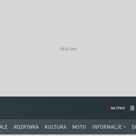
NA ŻYWO
ALE
ROZRYWKA
KULTURA
MOTO
INFORMACJE
S