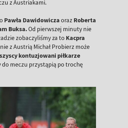
zu z Austriakami.
ło
Pawła Dawidowicza
oraz
Roberta
am Buksa.
Od pierwszej minuty nie
ładzie zobaczyliśmy za to
Kacpra
anie z Austrią Michał Probierz może
szyscy kontuzjowani piłkarze
y do meczu przystąpią po trochę