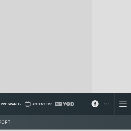
...
PROGRAM TV
ANTENY TVP
PORT