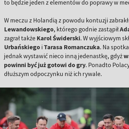
to będzie jeden z elementów do poprawy w mec
W meczu z Holandią z powodu kontuzji zabrak
Lewandowskiego
, którego godnie zastąpił
Ad
zagrał także
Karol Świderski
. W wyjściowym sk
Urbańskiego
i
Tarasa Romanczuka
. Na spotk
jednak wystawić nieco inną jedenastkę, gdyż
w
powinni być już gotowi do gry
. Ponadto Polac
dłuższym odpoczynku niż ich rywale.