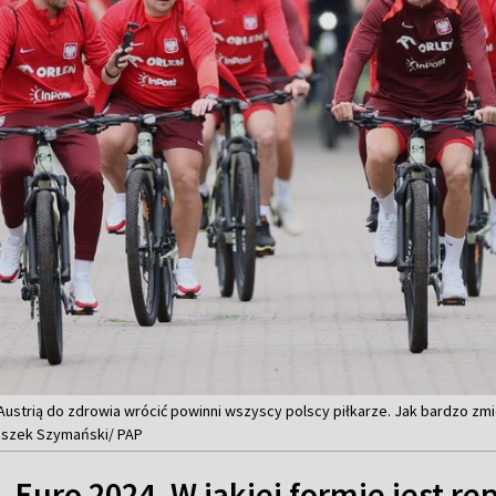
strią do zdrowia wrócić powinni wszyscy polscy piłkarze. Jak bardzo zmi
Leszek Szymański/ PAP
Euro 2024. W jakiej formie jest re