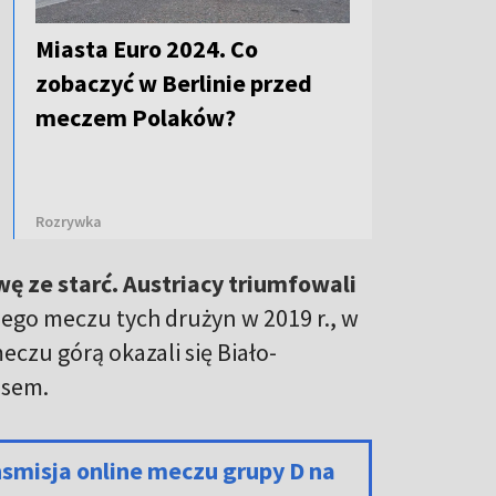
Miasta Euro 2024. Co
zobaczyć w Berlinie przed
meczem Polaków?
Rozrywka
ę ze starć. Austriacy triumfowali
ego meczu tych drużyn w 2019 r., w
czu górą okazali się Biało-
isem.
nsmisja online meczu grupy D na