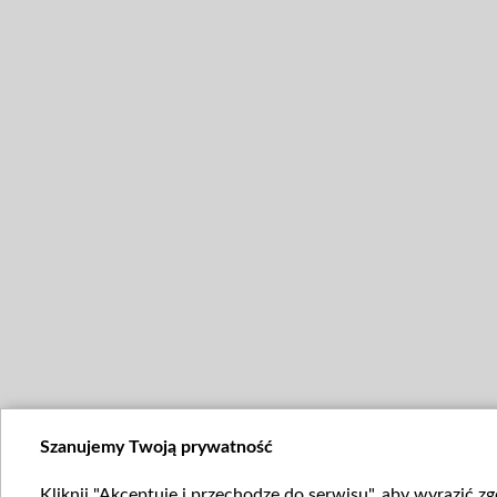
Szanujemy Twoją prywatność
Kliknij "Akceptuję i przechodzę do serwisu", aby wyrazić z