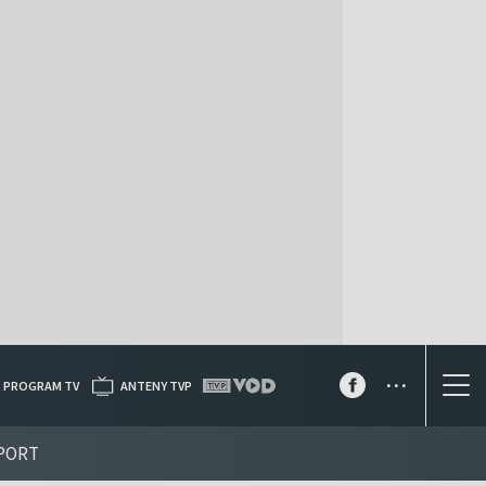
...
PROGRAM TV
ANTENY TVP
PORT