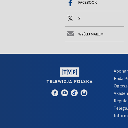
FACEBOOK
X
WYŚLIJ MAILEM
Abona
Rada 
Ogłosz
Akadem
Regula
Telega
Inform