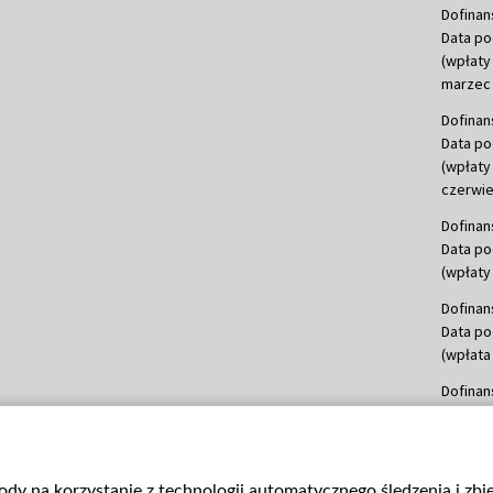
Dofinan
Data po
(wpłaty
marzec 
Dofinan
Data po
(wpłaty
czerwie
Dofinan
Data po
(wpłaty 
Dofinan
Data po
(wpłata
Dofinan
Data po
(wpłata
mln, lis
gody na korzystanie z technologii automatycznego śledzenia i zb