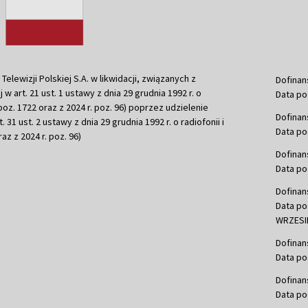
ewizji Polskiej S.A. w likwidacji, związanych z
Dofinan
j w art. 21 ust. 1 ustawy z dnia 29 grudnia 1992 r. o
Data po
r. poz. 1722 oraz z 2024 r. poz. 96) poprzez udzielenie
Dofinan
 31 ust. 2 ustawy z dnia 29 grudnia 1992 r. o radiofonii i
Data po
raz z 2024 r. poz. 96)
Dofinan
Data po
Dofinan
Data po
WRZESIE
Dofinan
Data po
Dofinan
Data po