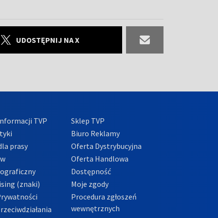
UDOSTĘPNIJ NA X
nformacji TVP
Sklep TVP
tyki
Biuro Reklamy
la prasy
Oferta Dystrybucyjna
ów
Oferta Handlowa
tograficzny
Dostępność
sing (znaki)
Moje zgody
Prywatności
Procedura zgłoszeń
wewnętrznych
przeciwdziałania