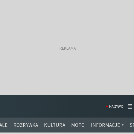
NA ŻYWO
ALE
ROZRYWKA
KULTURA
MOTO
INFORMACJE
S