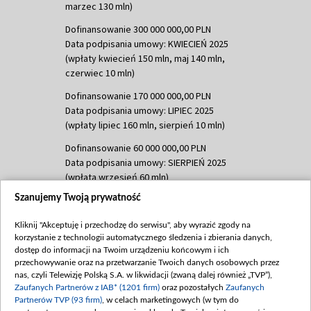
marzec 130 mln)
Dofinansowanie 300 000 000,00 PLN
Data podpisania umowy: KWIECIEŃ 2025
(wpłaty kwiecień 150 mln, maj 140 mln,
czerwiec 10 mln)
Dofinansowanie 170 000 000,00 PLN
Data podpisania umowy: LIPIEC 2025
(wpłaty lipiec 160 mln, sierpień 10 mln)
Dofinansowanie 60 000 000,00 PLN
Data podpisania umowy: SIERPIEŃ 2025
(wpłata wrzesień 60 mln)
Szanujemy Twoją prywatność
Dofinansowanie 635 783 051,21 PLN
Data podpisania umowy: WRZESIEŃ 2025
Kliknij "Akceptuję i przechodzę do serwisu", aby wyrazić zgody na
(wpłata wrzesień 100 mln, październik 350
korzystanie z technologii automatycznego śledzenia i zbierania danych,
mln, listopad 265 mln)
dostęp do informacji na Twoim urządzeniu końcowym i ich
przechowywanie oraz na przetwarzanie Twoich danych osobowych przez
Dofinansowanie 48 862 000,00 PLN
nas, czyli Telewizję Polską S.A. w likwidacji (zwaną dalej również „TVP”),
Data podpisania umowy: GRUDZIEŃ 2025
Zaufanych Partnerów z IAB* (1201 firm)
oraz pozostałych
Zaufanych
(wpłata grudzień 60,548 mln)
Partnerów TVP (93 firm)
, w celach marketingowych (w tym do