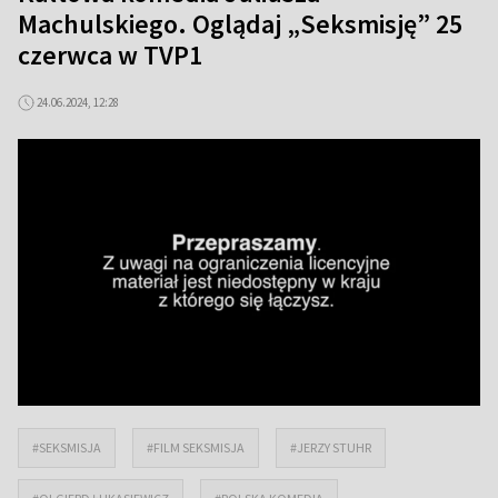
Machulskiego. Oglądaj „Seksmisję” 25
czerwca w TVP1
24.06.2024, 12:28
#SEKSMISJA
#FILM SEKSMISJA
#JERZY STUHR