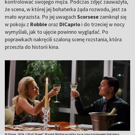
kontrolować swojego męża. Podczas zdjęć zauważyła,
że scena, w której jej bohaterka żąda rozwodu, jest za
mało wyrazista. Po jej uwagach
Scorsese
zamknął się
w pokoju z
Robbie
oraz
DiCaprio
i do trzeciej w nocy
wymyślali, jak to ujęcie powinno wyglądać. Po
poprawkach nakręcili szaloną scenę rozstania, która
przeszła do historii kina.
W filmie „Wilk z Wall Street” Margot Robbie wcieliła się w żonę tytułowego bohatera,