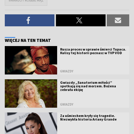
#MARGOT ROBBIE MĄŻ
WIĘCEJ NA TEN TEMAT
Rusza proces w sprawie śmierci Tupaca.
Kulisy tej historii poznasz w TVP VOD
GWIAZDY
Gwiazdy „Sanatorium miłości”
spotkają się nad morzem. Bożena
zebrała ekipę
GWIAZDY
Za uśmiechem kryły się tragedie.
Niezwykła historia Ariany Grande