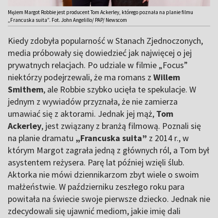
Mężem Margot Robbie jest producent Tom Ackerley, którego poznała na planie filmu
„Francuska suita”. Fot. John Angelillo/ PAP/ Newscom
Kiedy zdobyła popularność w Stanach Zjednoczonych,
media próbowały się dowiedzieć jak najwięcej o jej
prywatnych relacjach. Po udziale w filmie „Focus”
niektórzy podejrzewali, że ma romans z
Willem
Smithem
, ale Robbie szybko ucięła te spekulacje. W
jednym z wywiadów przyznała, że nie zamierza
umawiać się z aktorami. Jednak jej mąż,
Tom
Ackerley
, jest związany z branżą filmową. Poznali się
na planie dramatu
„Francuska suita”
z 2014 r., w
którym Margot zagrała jedną z głównych ról, a Tom był
asystentem reżysera. Parę lat później wzięli ślub.
Aktorka nie mówi dziennikarzom zbyt wiele o swoim
małżeństwie. W październiku zeszłego roku para
powitała na świecie swoje pierwsze dziecko. Jednak nie
zdecydowali się ujawnić mediom, jakie imię dali