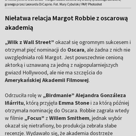
granego przez Leonarda DiCaprio. Fot. Mary Cybulski/ PAP/ Photoshot
Niełatwa relacja Margot Robbie z oscarową
akademią
„Wilk z Wall Street”
okazał się ogromnym sukcesem i
otrzymał pięć nominacji do
Oscara
, ale żadna z nich nie
uwzględniała roli Margot. Jest powszechnie cenioną
aktorką i uznawaną za jedną z najpopularniejszych
gwiazd Hollywood, ale nie ma szczęścia do
Amerykańskiej Akademii Filmowej
.
Odrzuciła rolę w
„Birdmanie” Alejandra Gonzáleza
Iñárritu
, którą przyjęła
Emma Stone
i za którą później
otrzymała nominację do Oscara. Robbie zagrała wtedy
w filmie
„Focus”
z
Willem Smithem
, jednak wybór
okazał się nietrafiony, bo produkcja zebrała słabe
recenzje. Wydawało się, że akademia dostrzeże