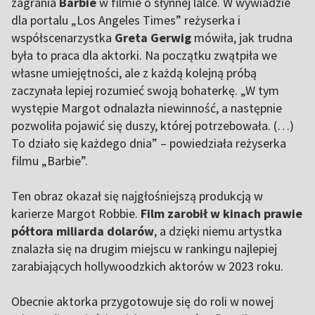
zagrania
Barbie
w filmie o słynnej lalce. W wywiadzie
dla portalu „Los Angeles Times” reżyserka i
współscenarzystka
Greta Gerwig
mówiła, jak trudna
była to praca dla aktorki. Na początku zwątpiła we
własne umiejętności, ale z każdą kolejną próbą
zaczynała lepiej rozumieć swoją bohaterkę. „W tym
występie Margot odnalazła niewinność, a następnie
pozwoliła pojawić się duszy, której potrzebowała. (…)
To działo się każdego dnia” – powiedziała reżyserka
filmu „Barbie”.
Ten obraz okazał się najgłośniejszą produkcją w
karierze Margot Robbie.
Film zarobił w kinach prawie
półtora miliarda dolarów
, a dzięki niemu artystka
znalazła się na drugim miejscu w rankingu najlepiej
zarabiających hollywoodzkich aktorów w 2023 roku.
Obecnie aktorka przygotowuje się do roli w nowej