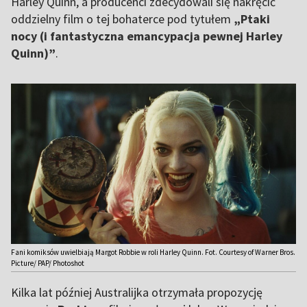
Harley Quinn, a producenci zdecydowali się nakręcić
oddzielny film o tej bohaterce pod tytułem
„Ptaki
nocy (i fantastyczna emancypacja pewnej Harley
Quinn)”
.
Fani komiksów uwielbiają Margot Robbie w roli Harley Quinn. Fot. Courtesy of Warner Bros.
Picture/ PAP/ Photoshot
Kilka lat później Australijka otrzymała propozycję