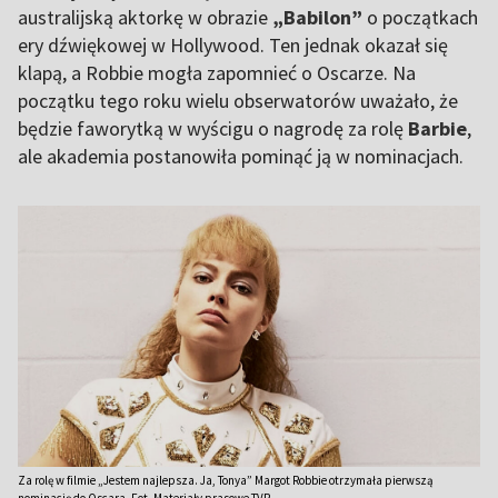
australijską aktorkę w obrazie
„Babilon”
o początkach
ery dźwiękowej w Hollywood. Ten jednak okazał się
klapą, a Robbie mogła zapomnieć o Oscarze. Na
początku tego roku wielu obserwatorów uważało, że
będzie faworytką w wyścigu o nagrodę za rolę
Barbie
,
ale akademia postanowiła pominąć ją w nominacjach.
Za rolę w filmie „Jestem najlepsza. Ja, Tonya” Margot Robbie otrzymała pierwszą
nominację do Oscara. Fot. Materiały prasowe TVP