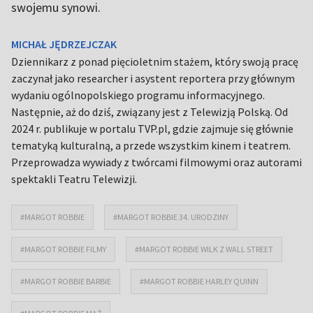
swojemu synowi.
MICHAŁ JĘDRZEJCZAK
Dziennikarz z ponad pięcioletnim stażem, który swoją pracę
zaczynał jako researcher i asystent reportera przy głównym
wydaniu ogólnopolskiego programu informacyjnego.
Następnie, aż do dziś, związany jest z Telewizją Polską. Od
2024 r. publikuje w portalu TVP.pl, gdzie zajmuje się głównie
tematyką kulturalną, a przede wszystkim kinem i teatrem.
Przeprowadza wywiady z twórcami filmowymi oraz autorami
spektakli Teatru Telewizji.
#MARGOT ROBBIE
#MARGOT ROBBIE 34. URODZINY
#MARGOT ROBBIE FILMY
#MARGOT ROBBIE WILK Z WALL STREET
#MARGOT ROBBIE BARBIE
#MARGOT ROBBIE HARLEY QUINN