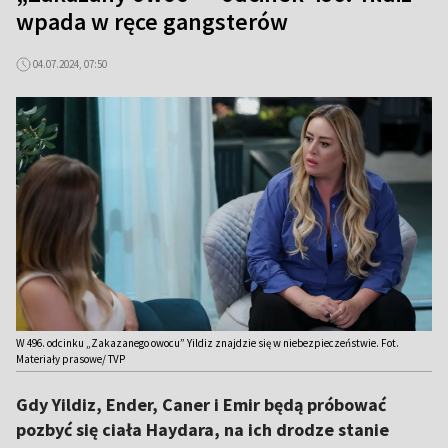
wpada w ręce gangsterów
04.07.2024, 07:50
W 496. odcinku „Zakazanego owocu” Yildiz znajdzie się w niebezpieczeństwie. Fot.
Materiały prasowe/ TVP
Gdy Yildiz, Ender, Caner i Emir będą próbować
pozbyć się ciała Haydara, na ich drodze stanie