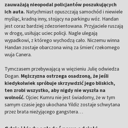
zauważają nieopodal policjantów poszukujących
ich auta.
Natychmiast opuszczają samochód i niewiele
myśląc, kradną inny, stojący na parkingu wóz. Handan
jest coraz bardziej zdezorientowana. Przyjaciele ruszają
w drogę, usiłując uciec policji. Nagle ulegają
wypadkowi, z którego wychodzą cało. Niczemu winna
Handan zostaje obarczona winą za śmierć rzekomego
wuja Canera.
Tymczasem przebywającą w więzieniu Julię odwiedza
Dogan.
Mężczyzna ostrzega osadzoną, że jeśli
kiedykolwiek spróbuje skrzywdzić jego bliskich,
ten zrobi wszystko, aby nigdy nie wyszła na
wolność.
Ojciec Kumru nie jest świadomy, że w tym
samym czasie jego ukochana Yildiz zostaje schwytana
przez brata nieżyjącego gangstera…