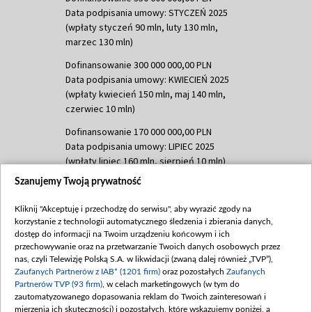
Data podpisania umowy: STYCZEŃ 2025
(wpłaty styczeń 90 mln, luty 130 mln,
marzec 130 mln)
Dofinansowanie 300 000 000,00 PLN
Data podpisania umowy: KWIECIEŃ 2025
(wpłaty kwiecień 150 mln, maj 140 mln,
czerwiec 10 mln)
Dofinansowanie 170 000 000,00 PLN
Data podpisania umowy: LIPIEC 2025
(wpłaty lipiec 160 mln, sierpień 10 mln)
Szanujemy Twoją prywatność
Dofinansowanie 60 000 000,00 PLN
Data podpisania umowy: SIERPIEŃ 2025
Kliknij "Akceptuję i przechodzę do serwisu", aby wyrazić zgody na
(wpłata wrzesień 60 mln)
korzystanie z technologii automatycznego śledzenia i zbierania danych,
Dofinansowanie 635 783 051,21 PLN
dostęp do informacji na Twoim urządzeniu końcowym i ich
przechowywanie oraz na przetwarzanie Twoich danych osobowych przez
Data podpisania umowy: WRZESIEŃ 2025
nas, czyli Telewizję Polską S.A. w likwidacji (zwaną dalej również „TVP”),
(wpłata wrzesień 100 mln, październik 350
Zaufanych Partnerów z IAB* (1201 firm)
oraz pozostałych
Zaufanych
mln, listopad 265 mln)
Partnerów TVP (93 firm)
, w celach marketingowych (w tym do
zautomatyzowanego dopasowania reklam do Twoich zainteresowań i
Dofinansowanie 48 862 000,00 PLN
mierzenia ich skuteczności) i pozostałych, które wskazujemy poniżej, a