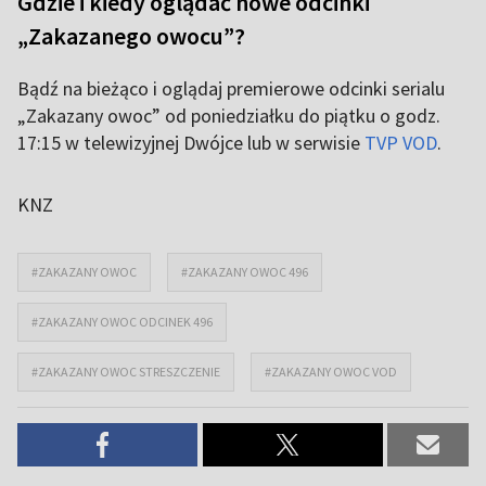
Gdzie i kiedy oglądać nowe odcinki
„Zakazanego owocu”?
Bądź na bieżąco i oglądaj premierowe odcinki serialu
„Zakazany owoc” od poniedziałku do piątku o godz.
17:15 w telewizyjnej Dwójce lub w serwisie
TVP VOD
.
KNZ
#ZAKAZANY OWOC
#ZAKAZANY OWOC 496
#ZAKAZANY OWOC ODCINEK 496
#ZAKAZANY OWOC STRESZCZENIE
#ZAKAZANY OWOC VOD