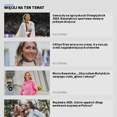
WIĘCEJ NA TEN TEMAT
Gwiazdy na Igrzyskach Olimpijskich
2024. Największe sportowe sławy w
jednym miejscu
ROZRYWKA
Céline Dion wraca na scenę. A u nas jej
sześć najpiękniejszych utworów
ROZRYWKA
Maria Kowalska: „Użyczyłam Matyldzie
swojego ciała, głosu i emocji”
ROZRYWKA
Majówka 2025. Gdzie spędzić długi
weekend majowy w Polsce?