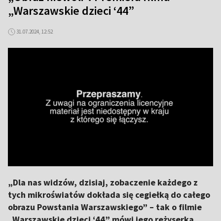
„Warszawskie dzieci ‘44”
31.07.2024, 12:52
„Dla nas widzów, dzisiaj, zobaczenie każdego z
tych mikroświatów dokłada się cegiełką do całego
obrazu Powstania Warszawskiego” – tak o filmie
„Warszawskie dzieci ‘44” mówi jego reżyserka,