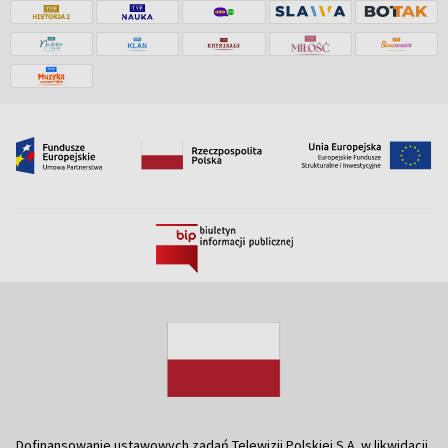
Dofinansowanie ustawowych zadań Telewizji Polskiej S.A. w likwidacji,