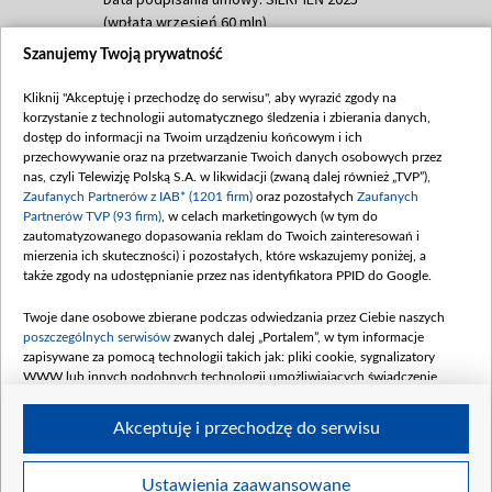
(wpłata wrzesień 60 mln)
Szanujemy Twoją prywatność
Dofinansowanie 635 783 051,21 PLN
Data podpisania umowy: WRZESIEŃ 2025
Kliknij "Akceptuję i przechodzę do serwisu", aby wyrazić zgody na
(wpłata wrzesień 100 mln, październik 350
korzystanie z technologii automatycznego śledzenia i zbierania danych,
mln, listopad 265 mln)
dostęp do informacji na Twoim urządzeniu końcowym i ich
przechowywanie oraz na przetwarzanie Twoich danych osobowych przez
Dofinansowanie 48 862 000,00 PLN
nas, czyli Telewizję Polską S.A. w likwidacji (zwaną dalej również „TVP”),
Data podpisania umowy: GRUDZIEŃ 2025
Zaufanych Partnerów z IAB* (1201 firm)
oraz pozostałych
Zaufanych
(wpłata grudzień 60,548 mln)
Partnerów TVP (93 firm)
, w celach marketingowych (w tym do
zautomatyzowanego dopasowania reklam do Twoich zainteresowań i
Dofinansowanie 900 000 000,00 PLN
mierzenia ich skuteczności) i pozostałych, które wskazujemy poniżej, a
Data podpisania umowy: LUTY 2026 (wpłata
także zgody na udostępnianie przez nas identyfikatora PPID do Google.
26 lutego 80 mln, 4 marca 370 mln,
8
kwiecień 180 mln, 7 maja 180 mln, 8
Twoje dane osobowe zbierane podczas odwiedzania przez Ciebie naszych
czerwca 90 mln)
poszczególnych serwisów
zwanych dalej „Portalem”, w tym informacje
zapisywane za pomocą technologii takich jak: pliki cookie, sygnalizatory
Dofinansowanie 250 000 000,00 PLN
WWW lub innych podobnych technologii umożliwiających świadczenie
Data podpisania umowy LIPIEC 2026 (wpłata
dopasowanych i bezpiecznych usług, personalizację treści oraz reklam,
udostępnianie funkcji mediów społecznościowych oraz analizowanie ruchu
4 sierpnia 250 mln
Akceptuję i przechodzę do serwisu
w Internecie.
Twoje dane osobowe zbierane podczas odwiedzania przez Ciebie
Ustawienia zaawansowane