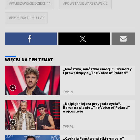
#WARSZAWSKIE DZIECI ‘44
#POWSTANIE WARSZAWSKIE
#PREMIERA FILMU TVP
WIĘCEJ NA TEN TEMAT
„Mnóstwo, mnóstwo emocji!”. Trenerzy
i prowadzący o „The Voice of Poland”
TVP.PL
„Najpiękniejsza przygoda życia”.
Baron na planie „The Voice of Poland”
o ojcostwie
TVP.PL
„Czekają Państwa wielkie emocje”.