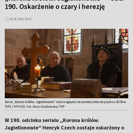
190. Oskarżenie o czary i herezję
26.08.2024, 09:47
Serial „Korona królów. Jagiellonowie” można oglądać od poniedziałku do piątku o 20:30 w
TVP1 i TVP VOD. Fot. Anna Gostkowska/ TVP
W 190. odcinku serialu „Korona królów.
Jagiellonowie” Henryk Czech zostaje oskarżony o