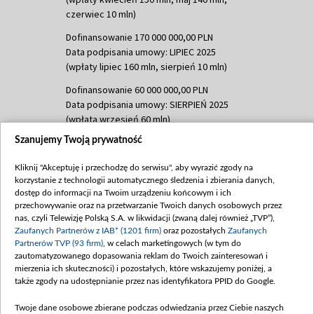
czerwiec 10 mln)
Dofinansowanie 170 000 000,00 PLN
Data podpisania umowy: LIPIEC 2025
(wpłaty lipiec 160 mln, sierpień 10 mln)
Dofinansowanie 60 000 000,00 PLN
Data podpisania umowy: SIERPIEŃ 2025
(wpłata wrzesień 60 mln)
Szanujemy Twoją prywatność
Dofinansowanie 635 783 051,21 PLN
Data podpisania umowy: WRZESIEŃ 2025
Kliknij "Akceptuję i przechodzę do serwisu", aby wyrazić zgody na
(wpłata wrzesień 100 mln, październik 350
korzystanie z technologii automatycznego śledzenia i zbierania danych,
mln, listopad 265 mln)
dostęp do informacji na Twoim urządzeniu końcowym i ich
przechowywanie oraz na przetwarzanie Twoich danych osobowych przez
Dofinansowanie 48 862 000,00 PLN
nas, czyli Telewizję Polską S.A. w likwidacji (zwaną dalej również „TVP”),
Data podpisania umowy: GRUDZIEŃ 2025
Zaufanych Partnerów z IAB* (1201 firm)
oraz pozostałych
Zaufanych
(wpłata grudzień 60,548 mln)
Partnerów TVP (93 firm)
, w celach marketingowych (w tym do
zautomatyzowanego dopasowania reklam do Twoich zainteresowań i
Dofinansowanie 900 000 000,00 PLN
mierzenia ich skuteczności) i pozostałych, które wskazujemy poniżej, a
Data podpisania umowy: LUTY 2026 (wpłata
także zgody na udostępnianie przez nas identyfikatora PPID do Google.
26 lutego 80 mln, 4 marca 370 mln,
8
kwiecień 180 mln, 7 maja 180 mln, 8
Twoje dane osobowe zbierane podczas odwiedzania przez Ciebie naszych