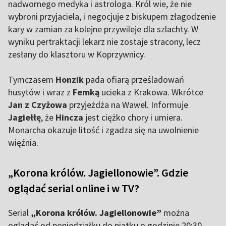
nadwornego medyka i astrologa. Król wie, że nie
wybroni przyjaciela, i negocjuje z biskupem złagodzenie
kary w zamian za kolejne przywileje dla szlachty. W
wyniku pertraktacji lekarz nie zostaje stracony, lecz
zesłany do klasztoru w Koprzywnicy.
Tymczasem
Honzik
pada ofiarą prześladowań
husytów i wraz z
Femką
ucieka z Krakowa. Wkrótce
Jan z Czyżowa
przyjeżdża na Wawel. Informuje
Jagiełłę
, że
Hincza
jest ciężko chory i umiera.
Monarcha okazuje litość i zgadza się na uwolnienie
więźnia.
„Korona królów. Jagiellonowie”. Gdzie
oglądać serial online i w TV?
Serial
„Korona królów. Jagiellonowie”
można
oglądać od poniedziałku do piątku o godzinie 20:30