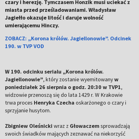
czary i herezję. Tymczasem Honzik musi uciekać z
miasta przed prześladowaniami. Władysław
Jagiełło okazuje litość i daruje wolność
umierającemu Hinczy.
ZOBACZ: „Korona królów. Jagiellonowie”. Odcinek
190. w TVP VOD
W 190. odcinku serialu „Korona królów.
Jagiellonowie”
, który zostanie wyemitowany
w
poniedziałek 26 sierpnia o godz. 20:30 w TVP1
,
widzowie przenoszą się do lata 1429 r. W Krakowie
trwa proces
Henryka Czecha
oskarżonego o czary i
sprzyjanie husytom.
Zbigniew Oleśnicki
wraz z
Głowaczem
sprowadzają
swoich świadków mających zeznawać na niekorzyść