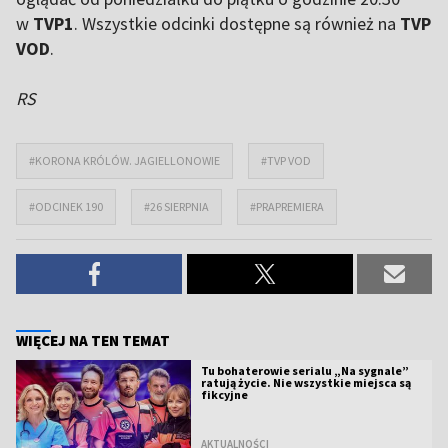
w
TVP1
. Wszystkie odcinki dostępne są również na
TVP
VOD
.
RS
#KORONA KRÓLÓW. JAGIELLONOWIE
#TVP VOD
#ODCINEK 190
#26 SIERPNIA
#PRAPREMIERA
WIĘCEJ NA TEN TEMAT
Tu bohaterowie serialu „Na sygnale”
ratują życie. Nie wszystkie miejsca są
fikcyjne
AKTUALNOŚCI