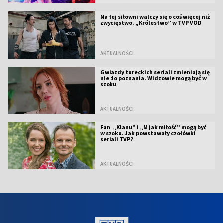
Na tej siłowni walczy się o coś więcej niż
zwycięstwo. „Królestwo” w TVP VOD
AKTUALNOŚCI
Gwiazdy tureckich seriali zmieniają się
nie do poznania. Widzowie mogą być w
szoku
AKTUALNOŚCI
Fani „Klanu” i „M jak miłość” mogą być
w szoku. Jak powstawały czołówki
seriali TVP?
AKTUALNOŚCI