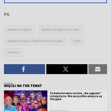
PG
#BARWY SZCZĘŚCIA
#BARWY SZCZĘŚCIA ODC. 3027
#BARWY SZCZĘŚCIA STRESZCZENIE ODCINKA
#TVP2
#TVP VOD
WIĘCEJ NA TEN TEMAT
Tu bohaterowie serialu „Na sygnale”
ratują życie. Nie wszystkie miejsca są
fikcyjne