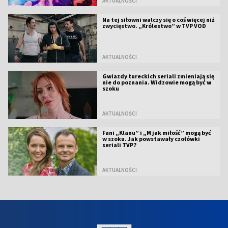
AKTUALNOŚCI
Na tej siłowni walczy się o coś więcej niż
zwycięstwo. „Królestwo” w TVP VOD
AKTUALNOŚCI
Gwiazdy tureckich seriali zmieniają się
nie do poznania. Widzowie mogą być w
szoku
AKTUALNOŚCI
Fani „Klanu” i „M jak miłość” mogą być
w szoku. Jak powstawały czołówki
seriali TVP?
AKTUALNOŚCI