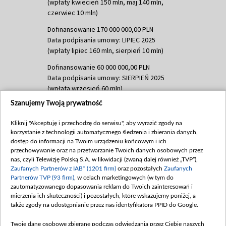
(wpłaty kwiecień 150 mln, maj 140 mln,
czerwiec 10 mln)
Dofinansowanie 170 000 000,00 PLN
Data podpisania umowy: LIPIEC 2025
(wpłaty lipiec 160 mln, sierpień 10 mln)
Dofinansowanie 60 000 000,00 PLN
Data podpisania umowy: SIERPIEŃ 2025
(wpłata wrzesień 60 mln)
Szanujemy Twoją prywatność
Dofinansowanie 635 783 051,21 PLN
Data podpisania umowy: WRZESIEŃ 2025
Kliknij "Akceptuję i przechodzę do serwisu", aby wyrazić zgody na
(wpłata wrzesień 100 mln, październik 350
korzystanie z technologii automatycznego śledzenia i zbierania danych,
mln, listopad 265 mln)
dostęp do informacji na Twoim urządzeniu końcowym i ich
przechowywanie oraz na przetwarzanie Twoich danych osobowych przez
Dofinansowanie 48 862 000,00 PLN
nas, czyli Telewizję Polską S.A. w likwidacji (zwaną dalej również „TVP”),
Data podpisania umowy: GRUDZIEŃ 2025
Zaufanych Partnerów z IAB* (1201 firm)
oraz pozostałych
Zaufanych
(wpłata grudzień 60,548 mln)
Partnerów TVP (93 firm)
, w celach marketingowych (w tym do
zautomatyzowanego dopasowania reklam do Twoich zainteresowań i
Dofinansowanie 900 000 000,00 PLN
mierzenia ich skuteczności) i pozostałych, które wskazujemy poniżej, a
Data podpisania umowy: LUTY 2026 (wpłata
także zgody na udostępnianie przez nas identyfikatora PPID do Google.
26 lutego 80 mln, 4 marca 370 mln,
8
kwiecień 180 mln, 7 maja 180 mln, 8
Twoje dane osobowe zbierane podczas odwiedzania przez Ciebie naszych