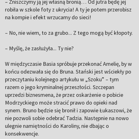
– Zniszczymy ją jej własną bronią… Od jutra będę jej
robiła w szkole foty z ukrycia! A ty je potem przerobisz
na kompie i efekt wrzucamy do sieci!
– No, nie wiem, to za grubo... Z tego mogą być kłopoty.
– Myślę, że zasłużyła... Ty nie?
W międzyczasie Basia spróbuje przekonać Amelię, by w
końcu odezwała się do Bruna. Stański jest wściekły po
przeczytaniu kolejnego artykułu w „Szoku” – tym
razem o jego kryminalnej przeszłości. Szczepan
uprzedzi biznesmena, że przez oskarżenie o pobicie
Modrzyckiego może stracić prawo do opieki nad
synem. Bruno będzie się bronił i zapowie Łukaszowi, że
nie pozwoli sobie odebrać Tadzia. Następnie na nowo
ulegnie namiętności do Karoliny, nie dbając o
konsekwencje.