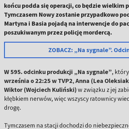
końcu podda się operacji, co będzie wielkim p
Tymczasem Nowy zostanie przypadkowo podt
Martyna i Basia pojadą na interwencje do pac
poszukiwanym przez policję mordercą.
ZOBACZ: „Na sygnale”. Odci
W 595. odcinku produkcji „Na sygnale”
, któ
września o 22:25 w TVP2
,
Anna (Lea Oleksiak
Wiktor (Wojciech Kuliński)
w związku z jej zab
kłębkiem nerwów, więc wszyscy ratownicy wiedz
drogę.
Tymczasem na stacji dochodzi do niebezpiecz