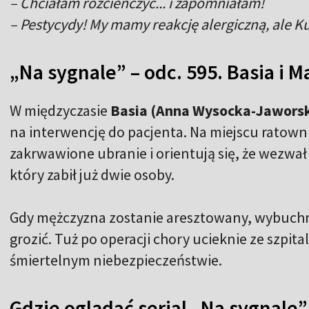
– Chciałam rozcieńczyć... i zapomniałam!
– Pestycydy! My mamy reakcję alergiczną, ale 
„Na sygnale” – odc. 595. Basia i 
W międzyczasie
Basia (Anna Wysocka-Jawors
na interwencję do pacjenta. Na miejscu ratowni
zakrwawione ubranie i orientują się, że wezwał
który zabił już dwie osoby.
Gdy mężczyzna zostanie aresztowany, wybuchnie
grozić. Tuż po operacji chory ucieknie ze szpit
śmiertelnym niebezpieczeństwie.
Gdzie oglądać serial „Na sygnale”