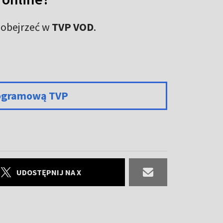
obejrzeć w
TVP VOD
.
programową TVP
UDOSTĘPNIJ NA X