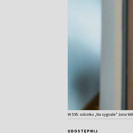
W 595. odcinku „Na sygnale” żona Wi
UDOSTĘPNIJ