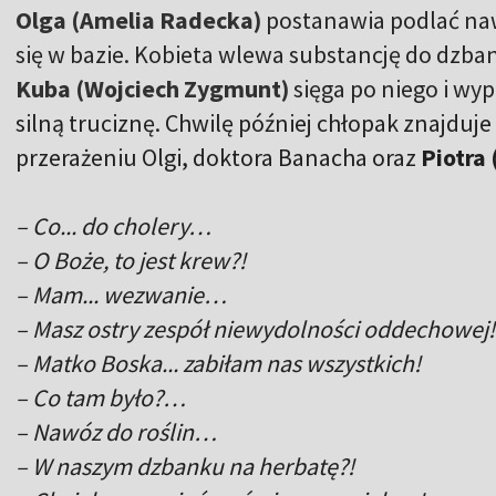
Olga (Amelia Radecka)
postanawia podlać naw
się w bazie. Kobieta wlewa substancję do dzba
Kuba (Wojciech Zygmunt)
sięga po niego i wyp
silną truciznę. Chwilę później chłopak znajduje 
przerażeniu Olgi, doktora Banacha oraz
Piotra
– Co... do cholery…
– O Boże, to jest krew?!
– Mam... wezwanie…
– Masz ostry zespół niewydolności oddechowej!
– Matko Boska... zabiłam nas wszystkich!
– Co tam było?…
– Nawóz do roślin…
– W naszym dzbanku na herbatę?!