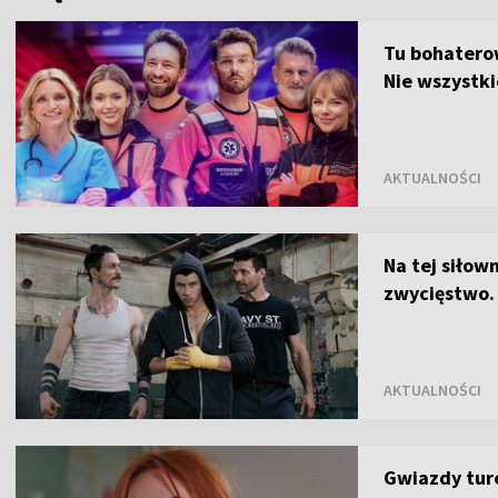
Tu bohaterow
Nie wszystki
AKTUALNOŚCI
Na tej siłown
zwycięstwo.
AKTUALNOŚCI
Gwiazdy ture