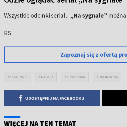
Wszystkie odcinki serialu
„Na sygnale”
można 
RS
Zapoznaj się z ofertą 
#NA SYGNALE
#TVP VOD
#11 WRZEŚNIA
#ODCINEK 595
UDOSTĘPNIJ NA FACEBOOKU
WIĘCEJ NA TEN TEMAT