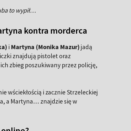
Kuba to wypił…
Martyna kontra morderca
ka)
i
Martyna (Monika Mazur)
jadą
czki znajdują pistolet oraz
 ich zbieg poszukiwany przez policję,
 wściekłością i zacznie Strzeleckiej
ala, a Martyna… znajdzie się w
 online?