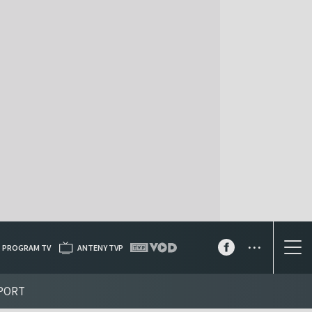
...
PROGRAM TV
ANTENY TVP
PORT