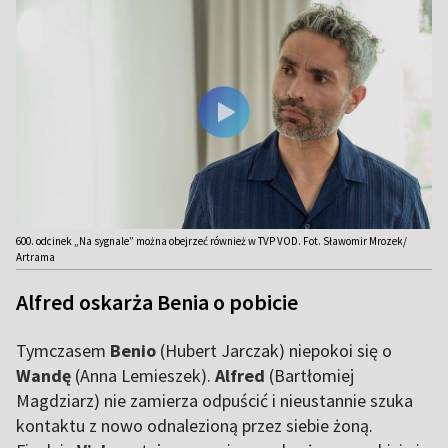
600. odcinek „Na sygnale” można obejrzeć również w TVP VOD. Fot. Sławomir Mrozek/
Artrama
Alfred oskarża Benia o pobicie
Tymczasem
Benio
(Hubert Jarczak) niepokoi się o
Wandę
(Anna Lemieszek).
Alfred
(Bartłomiej
Magdziarz) nie zamierza odpuścić i nieustannie szuka
kontaktu z nowo odnalezioną przez siebie żoną.