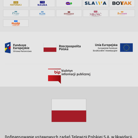
Dofinansowanie ustawowych zadań Telewizji Polskiej S.A. w likwidacji,