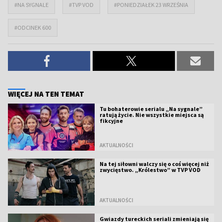
#NA SYGNALE
#TVP VOD
#PONIEDZIAŁEK 23 WRZEŚNIA
#ODCINEK 600
WIĘCEJ NA TEN TEMAT
Tu bohaterowie serialu „Na sygnale”
ratują życie. Nie wszystkie miejsca są
fikcyjne
AKTUALNOŚCI
Na tej siłowni walczy się o coś więcej niż
zwycięstwo. „Królestwo” w TVP VOD
AKTUALNOŚCI
Gwiazdy tureckich seriali zmieniają się