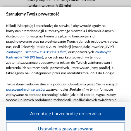
(wpłata wrzesień 60 mln)
Szanujemy Twoją prywatność
Dofinansowanie 635 783 051,21 PLN
Data podpisania umowy: WRZESIEŃ 2025
Kliknij "Akceptuję i przechodzę do serwisu", aby wyrazić zgody na
(wpłata wrzesień 100 mln, październik 350
korzystanie z technologii automatycznego śledzenia i zbierania danych,
mln, listopad 265 mln)
dostęp do informacji na Twoim urządzeniu końcowym i ich
przechowywanie oraz na przetwarzanie Twoich danych osobowych przez
Dofinansowanie 48 862 000,00 PLN
nas, czyli Telewizję Polską S.A. w likwidacji (zwaną dalej również „TVP”),
Data podpisania umowy: GRUDZIEŃ 2025
Zaufanych Partnerów z IAB* (1201 firm)
oraz pozostałych
Zaufanych
(wpłata grudzień 60,548 mln)
Partnerów TVP (93 firm)
, w celach marketingowych (w tym do
zautomatyzowanego dopasowania reklam do Twoich zainteresowań i
Dofinansowanie 900 000 000,00 PLN
mierzenia ich skuteczności) i pozostałych, które wskazujemy poniżej, a
Data podpisania umowy: LUTY 2026 (wpłata
także zgody na udostępnianie przez nas identyfikatora PPID do Google.
26 lutego 80 mln, 4 marca 370 mln,
8
kwiecień 180 mln, 7 maja 180 mln, 8
Twoje dane osobowe zbierane podczas odwiedzania przez Ciebie naszych
czerwca 90 mln)
poszczególnych serwisów
zwanych dalej „Portalem”, w tym informacje
zapisywane za pomocą technologii takich jak: pliki cookie, sygnalizatory
Dofinansowanie 250 000 000,00 PLN
WWW lub innych podobnych technologii umożliwiających świadczenie
Data podpisania umowy LIPIEC 2026 (wpłata
dopasowanych i bezpiecznych usług, personalizację treści oraz reklam,
udostępnianie funkcji mediów społecznościowych oraz analizowanie ruchu
4 sierpnia 250 mln
Akceptuję i przechodzę do serwisu
w Internecie.
Twoje dane osobowe zbierane podczas odwiedzania przez Ciebie
Ustawienia zaawansowane