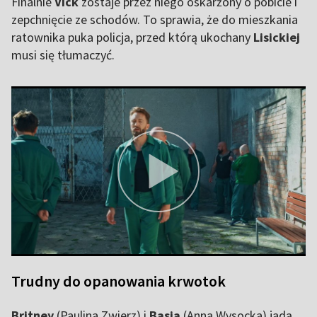
Finalnie
Vick
zostaje przez niego oskarżony o pobicie i
zepchnięcie ze schodów. To sprawia, że do mieszkania
ratownika puka policja, przed którą ukochany
Lisickiej
musi się tłumaczyć.
Trudny do opanowania krwotok
Britney
(Paulina Zwierz) i
Basia
(Anna Wysocka) jadą