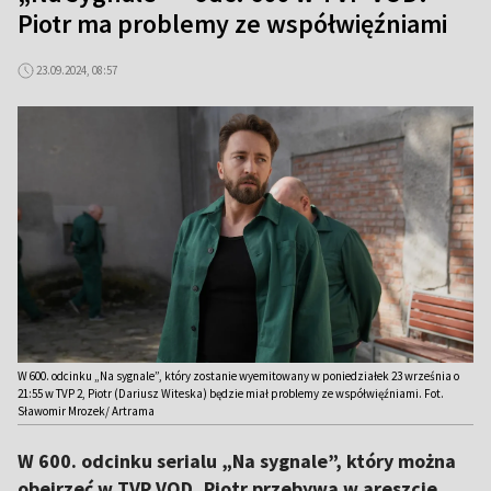
Piotr ma problemy ze współwięźniami
23.09.2024, 08:57
W 600. odcinku „Na sygnale”, który zostanie wyemitowany w poniedziałek 23 września o
21:55 w TVP 2, Piotr (Dariusz Witeska) będzie miał problemy ze współwięźniami. Fot.
Sławomir Mrozek/ Artrama
W 600. odcinku serialu „Na sygnale”, który można
obejrzeć w TVP VOD, Piotr przebywa w areszcie.