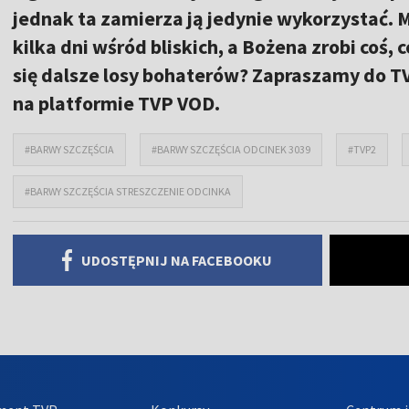
jednak ta zamierza ją jedynie wykorzystać. M
kilka dni wśród bliskich, a Bożena zrobi coś,
się dalsze losy bohaterów? Zapraszamy do T
na platformie TVP VOD.
#BARWY SZCZĘŚCIA
#BARWY SZCZĘŚCIA ODCINEK 3039
#TVP2
#BARWY SZCZĘŚCIA STRESZCZENIE ODCINKA
UDOSTĘPNIJ NA FACEBOOKU