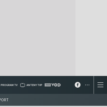
...
PROGRAM TV
ANTENY TVP
PORT