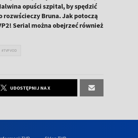
alwina opuści szpital, by spędzić
 co rozwścieczy Bruna. Jak potoczą
VP2! Serial można obejrzeć również
#TVP VOD
UDOSTĘPNIJ NA X