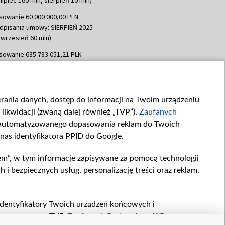
sowanie 60 000 000,00 PLN
dpisania umowy: SIERPIEŃ 2025
 wrzesień 60 mln)
sowanie 635 783 051,21 PLN
dpisania umowy: WRZESIEŃ 2025
 wrzesień 100 mln, październik 350
topad 265 mln)
ierania danych, dostęp do informacji na Twoim urządzeniu
sowanie 48 862 000,00 PLN
likwidacji (zwaną dalej również „TVP”),
Zaufanych
dpisania umowy: GRUDZIEŃ 2025
 grudzień 60,548 mln)
zautomatyzowanego dopasowania reklam do Twoich
 nas identyfikatora PPID do Google.
sowanie 900 000 000,00 PLN
dpisania umowy: LUTY 2026 (wpłata
em”, w tym informacje zapisywane za pomocą technologii
go 80 mln, 4 marca 370 mln,
8
 bezpiecznych usług, personalizację treści oraz reklam,
ń 180 mln, 7 maja 180 mln, 8
 90 mln)
sowanie 250 000 000,00 PLN
, identyfikatory Twoich urządzeń końcowych i
dpisania umowy LIPIEC 2026 (wpłata
twarzane przez TVP,
Zaufanych Partnerów z IAB
oraz
ia 250 mln