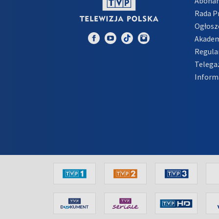
Abona
Rada 
Ogłosz
Akadem
Regula
Telega
Inform