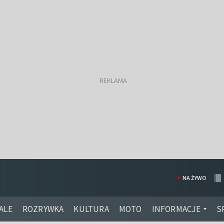
NA ŻYWO
ALE
ROZRYWKA
KULTURA
MOTO
INFORMACJE
S