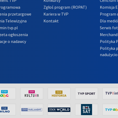
ment TVP
Konkursy
Centrum i
Programowa
Zgłoś program (ROPAT)
Komisja E
enia przetargowe
Kariera w TVP
Program d
ia Telewizyjna
Kontakt
Dla medi
min tvp.pl
Serwis fo
zeta ogłoszenia
Merchandi
acje o nadawcy
Polityka 
Polityka 
nadużycio