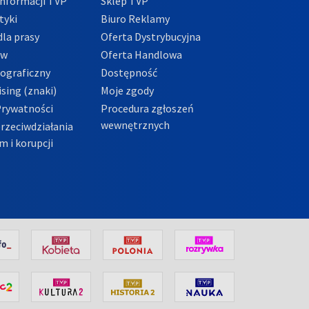
nformacji TVP
Sklep TVP
tyki
Biuro Reklamy
la prasy
Oferta Dystrybucyjna
ów
Oferta Handlowa
tograficzny
Dostępność
sing (znaki)
Moje zgody
Prywatności
Procedura zgłoszeń
wewnętrznych
przeciwdziałania
m i korupcji