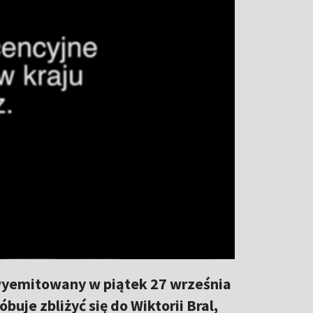
 wyemitowany w piątek 27 września
buje zbliżyć się do Wiktorii Bral,