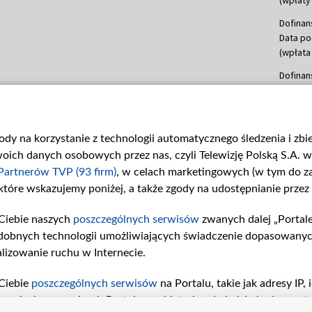
Dofinan
Data po
(wpłata
Dofinan
Data po
(wpłata
mln, lis
gody na korzystanie z technologii automatycznego śledzenia i zb
Dofinan
ch danych osobowych przez nas, czyli Telewizję Polską S.A. w 
Data po
(wpłata
Partnerów TVP (93 firm)
, w celach marketingowych (w tym do 
 które wskazujemy poniżej, a także zgody na udostępnianie przez
Dofinan
Data po
Ciebie naszych
poszczególnych serwisów
zwanych dalej „Portal
26 lute
dobnych technologii umożliwiających świadczenie dopasowanych i
kwiecie
czerwca
lizowanie ruchu w Internecie.
Dofinan
Ciebie
poszczególnych serwisów
na Portalu, takie jak adresy IP
Data po
iwaniach w serwisach Portalu czy historia odwiedzin będą prze
4 sierpn