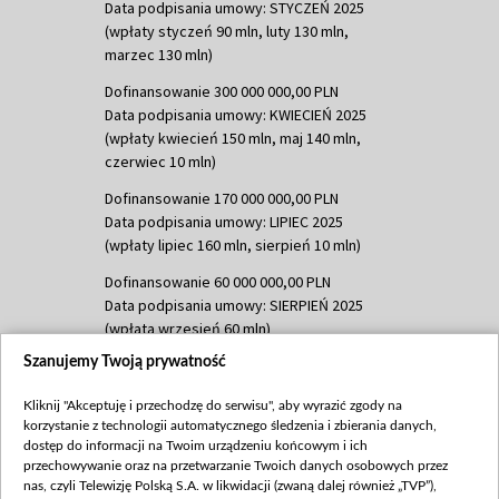
Data podpisania umowy: STYCZEŃ 2025
(wpłaty styczeń 90 mln, luty 130 mln,
marzec 130 mln)
Dofinansowanie 300 000 000,00 PLN
Data podpisania umowy: KWIECIEŃ 2025
(wpłaty kwiecień 150 mln, maj 140 mln,
czerwiec 10 mln)
Dofinansowanie 170 000 000,00 PLN
Data podpisania umowy: LIPIEC 2025
(wpłaty lipiec 160 mln, sierpień 10 mln)
Dofinansowanie 60 000 000,00 PLN
Data podpisania umowy: SIERPIEŃ 2025
(wpłata wrzesień 60 mln)
Szanujemy Twoją prywatność
Dofinansowanie 635 783 051,21 PLN
Data podpisania umowy: WRZESIEŃ 2025
Kliknij "Akceptuję i przechodzę do serwisu", aby wyrazić zgody na
(wpłata wrzesień 100 mln, październik 350
korzystanie z technologii automatycznego śledzenia i zbierania danych,
mln, listopad 265 mln)
dostęp do informacji na Twoim urządzeniu końcowym i ich
przechowywanie oraz na przetwarzanie Twoich danych osobowych przez
Dofinansowanie 48 862 000,00 PLN
nas, czyli Telewizję Polską S.A. w likwidacji (zwaną dalej również „TVP”),
Data podpisania umowy: GRUDZIEŃ 2025