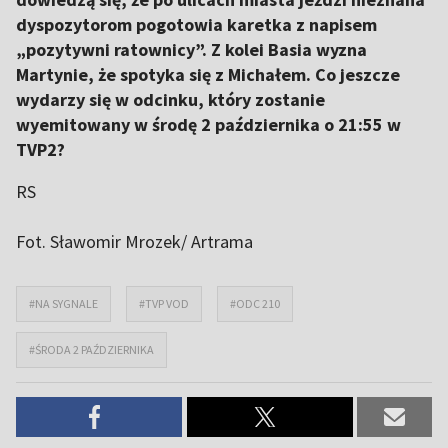
dyspozytorom pogotowia karetka z napisem
„pozytywni ratownicy”. Z kolei Basia wyzna
Martynie, że spotyka się z Michałem. Co jeszcze
wydarzy się w odcinku, który zostanie
wyemitowany w środę 2 października o 21:55 w
TVP2?
RS
Fot. Sławomir Mrozek/ Artrama
#NA SYGNALE
#TVP VOD
#ODC 210
#ŚRODA 2 PAŹDZIERNIKA