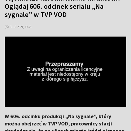
Oglądaj 606. odcinek serialu „Na
sygnale” w TVP VOD
01.10.2024, 19:55
W 606. odcinku produkcji „Na sygnale”, który
można obejrzeć w TVP VOD, pracownicy stacji
dowiedzą się, że po ulicach miasta jeździ nieznana