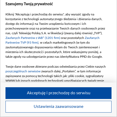
Dofinansowanie 237 754 754,24 PLN
Szanujemy Twoją prywatność
Data podpisania umowy: LIPIEC 2024
Kliknij "Akceptuję i przechodzę do serwisu", aby wyrazić zgody na
Dofinansowanie 290 817 240,00 PLN
korzystanie z technologii automatycznego śledzenia i zbierania danych,
Data podpisania umowy i aneksów:
dostęp do informacji na Twoim urządzeniu końcowym i ich
WRZESIEŃ 2024 i GRUDZIEŃ 2024
przechowywanie oraz na przetwarzanie Twoich danych osobowych przez
nas, czyli Telewizję Polską S.A. w likwidacji (zwaną dalej również „TVP”),
Dofinansowanie 539 800 000,00 PLN
Zaufanych Partnerów z IAB* (1201 firm)
oraz pozostałych
Zaufanych
Data podpisania umowy: PAŹDZIERNIK 2024
Partnerów TVP (93 firm)
, w celach marketingowych (w tym do
zautomatyzowanego dopasowania reklam do Twoich zainteresowań i
Dofinansowanie 49 848 800,00 PLN
mierzenia ich skuteczności) i pozostałych, które wskazujemy poniżej, a
Data podpisania umowy: LISTOPAD 2024
także zgody na udostępnianie przez nas identyfikatora PPID do Google.
Dofinansowanie 350 000 000,00 PLN
Twoje dane osobowe zbierane podczas odwiedzania przez Ciebie naszych
Data podpisania umowy: STYCZEŃ 2025
poszczególnych serwisów
zwanych dalej „Portalem”, w tym informacje
(wpłaty styczeń 90 mln, luty 130 mln,
zapisywane za pomocą technologii takich jak: pliki cookie, sygnalizatory
WWW lub innych podobnych technologii umożliwiających świadczenie
marzec 130 mln)
dopasowanych i bezpiecznych usług, personalizację treści oraz reklam,
Dofinansowanie 300 000 000,00 PLN
udostępnianie funkcji mediów społecznościowych oraz analizowanie ruchu
Akceptuję i przechodzę do serwisu
w Internecie.
Data podpisania umowy: KWIECIEŃ 2025
(wpłaty kwiecień 150 mln, maj 140 mln,
Twoje dane osobowe zbierane podczas odwiedzania przez Ciebie
czerwiec 10 mln)
Ustawienia zaawansowane
poszczególnych serwisów
na Portalu, takie jak adresy IP, identyfikatory
Twoich urządzeń końcowych i identyfikatory plików cookie, informacje o
Dofinansowanie 170 000 000,00 PLN