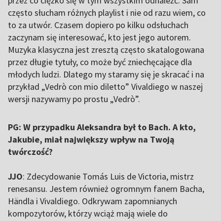
przez co ciężko się w tym wszystkim odnaleźć. Sam
często słucham różnych playlist i nie od razu wiem, co
to za utwór. Czasem dopiero po kilku odsłuchach
zaczynam się interesować, kto jest jego autorem.
Muzyka klasyczna jest zresztą często skatalogowana
przez długie tytuły, co może być zniechęcające dla
młodych ludzi. Dlatego my staramy się je skracać i na
przykład „Vedrò con mio diletto” Vivaldiego w naszej
wersji nazywamy po prostu „Vedrò”.
PG: W przypadku Aleksandra był to Bach. A kto,
Jakubie, miał największy wpływ na Twoją
twórczość?
JJO
: Zdecydowanie Tomás Luis de Victoria, mistrz
renesansu. Jestem również ogromnym fanem Bacha,
Händla i Vivaldiego. Odkrywam zapomnianych
kompozytorów, którzy wciąż mają wiele do