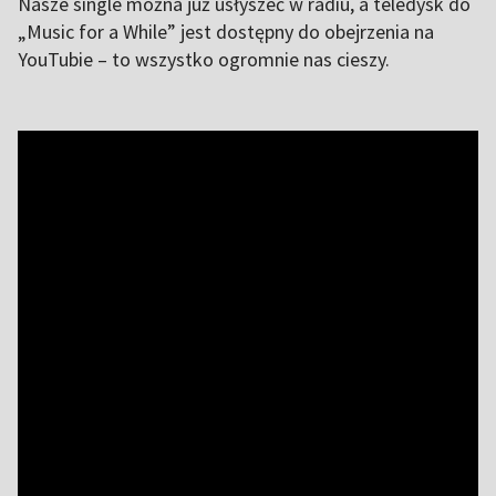
Nasze single można już usłyszeć w radiu, a teledysk do
„Music for a While” jest dostępny do obejrzenia na
YouTubie – to wszystko ogromnie nas cieszy.