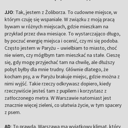
JJO
: Tak, jestem z Żoliborza. To cudowne miejsce, w
którym czuję się wspaniale. W związku z moją pracą
bywam w różnych miejscach, gdzie mieszkam na
przykład przez dwa miesiące. To wystarczająco długo,
by poczuć energię miejsca i ocenić, czy mi się podoba.
Często jestem w Paryżu – uwielbiam to miasto, choć
nie wiem, czy mógłbym tam mieszkać na stałe. Cieszę
się, gdy mogę przyjechać tam na chwilę, ale dłuższy
pobyt byłby dla mnie trudny. Głównie dlatego, że
kocham psy, a w Paryżu brakuje miejsc, gdzie można z
nimi wyjść. Takie rzeczy odkrywasz dopiero, kiedy
rzeczywiście jesteś tam z pupilem i korzystasz z
zatłoczonego metra. W Warszawie natomiast jest
znacznie więcej zieleni, co ułatwia życie, w tym spacery
z psem.
AD
: To prawda. Warszawa ma wyjątkowy klimat, który