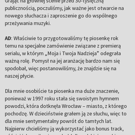
Grając na głównej scenie przed 30-tysięczną
publicznością, poczuliśmy, jak ważne jest otwarcie na
nowego słuchacza i zaproszenie go do wspólnego
przeżywania muzyki.
AD
: Właściwie to przygotowaliśmy tę piosenkę rok
temu na specjalne zamówienie związane z premierą
serialu, w którym „Moja i Twoja Nadzieja” odegrała
ważną rolę. Pomysł na jej aranżację bardzo nam się
spodobał, więc postanowiliśmy, że znajdzie się na
naszej płycie.
Dla mnie osobiście ta piosenka ma duże znaczenie,
ponieważ w 1997 roku stała się swoistym hymnem
powodzi, która dotknęła Wrocław – miasto, z którego
pochodzę. W dzieciństwie grałem ją ze słuchu, więc to
dla mnie sentymentalny powrót do tamtych lat.
Najpierw chcieliśmy ją wykorzystać jako bonus track,