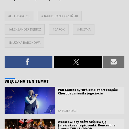
#LETSBAROCK
#JAKUB JÓZEF ORLIŃSKI
#ALEKSANDER DĘBICZ
#BAROK
#MUZYKA
#MUZYKA BAROKOWA
WIĘCEJ NA TEN TEMAT
Phil Collins był królem list przebojów.
Choroba zmieniła jego życie
AKTUALNOŚCI
Warszawiacy znów zaśpiewają
(nie)zakazane piosenki. Koncert na
żywo w TVP i TVP VOD