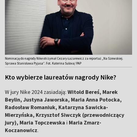
Nominację do nagrody Nike otrzymał Cezary Łazarewicz za reportaż „Na Szewskiej.
Sprawa Stanisława Pyjasa”. Fot. Katerina Sulova/ PAP
Kto wybierze laureatów nagrody Nike?
W jury Nike 2024 zasiadają:
Witold Bereś, Marek
Beylin, Justyna Jaworska, Maria Anna Potocka,
Radosław Romaniuk, Katarzyna Sawicka-
Mierzyńska, Krzysztof Siwczyk (przewodniczący
jury), Maria Topczewska
i
Maria Zmarz-
Koczanowicz
.