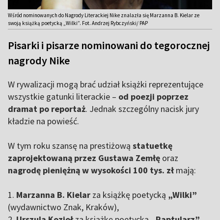
Wśród nominowanych do Nagrody Literackiej Nike znalazła się Marzanna B. Kielar ze
swoją książką poetycką „Wilki”. Fot. Andrzej Rybczyński/ PAP
Pisarki i pisarze nominowani do tegorocznej
nagrody Nike
W rywalizacji mogą brać udział książki reprezentujące
wszystkie gatunki literackie –
od poezji poprzez
dramat po reportaż
. Jednak szczególny nacisk jury
kładzie na powieść.
W tym roku szansę na prestiżową
statuetkę
zaprojektowaną przez Gustawa Zemłę
oraz
nagrodę pieniężną w wysokości 100 tys. zł
mają:
1.
Marzanna B. Kielar
za książkę poetycką
„Wilki”
(wydawnictwo Znak, Kraków),
2.
Urszula Kozioł
za książkę poetycką
„Raptularz”