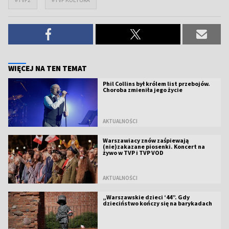
WIĘCEJ NA TEN TEMAT
Phil Collins był królem list przebojów.
Choroba zmieniła jego życie
AKTUALNOŚCI
Warszawiacy znów zaśpiewają
(nie)zakazane piosenki. Koncert na
żywo w TVP i TVP VOD
AKTUALNOŚCI
„Warszawskie dzieci ‘44”. Gdy
dzieciństwo kończy się na barykadach