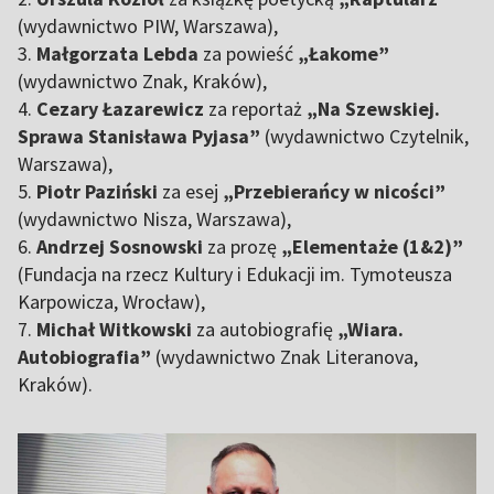
(wydawnictwo PIW, Warszawa),
3.
Małgorzata Lebda
za powieść
„Łakome”
(wydawnictwo Znak, Kraków),
4.
Cezary Łazarewicz
za reportaż
„Na Szewskiej.
Sprawa Stanisława Pyjasa”
(wydawnictwo Czytelnik,
Warszawa),
5.
Piotr Paziński
za esej
„Przebierańcy w nicości”
(wydawnictwo Nisza, Warszawa),
6.
Andrzej Sosnowski
za prozę
„Elementaże (1&2)”
(Fundacja na rzecz Kultury i Edukacji im. Tymoteusza
Karpowicza, Wrocław),
7.
Michał Witkowski
za autobiografię
„Wiara.
Autobiografia”
(wydawnictwo Znak Literanova,
Kraków).