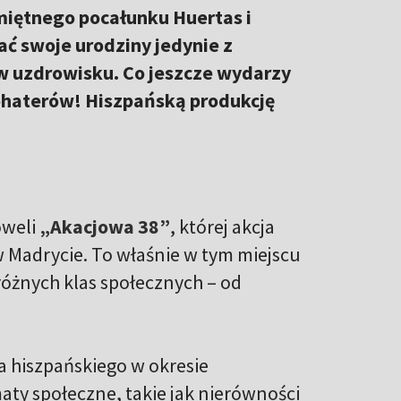
miętnego pocałunku Huertas i
ć swoje urodziny jedynie z
 w uzdrowisku. Co jeszcze wydarzy
 bohaterów! Hiszpańską produkcję
oweli
„Akacjowa 38”
, której akcja
w Madrycie. To właśnie w tym miejscu
różnych klas społecznych – od
a hiszpańskiego w okresie
ty społeczne, takie jak nierówności