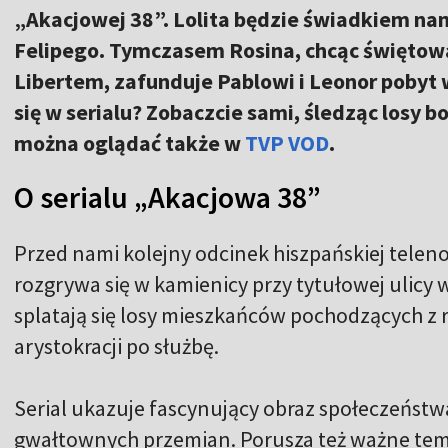
„Akacjowej 38”. Lolita będzie świadkiem na
Felipego. Tymczasem Rosina, chcąc świętowa
Libertem, zafunduje Pablowi i Leonor pobyt
się w serialu? Zobaczcie sami, śledząc losy
można oglądać także w
TVP VOD
.
O serialu „Akacjowa 38”
Przed nami kolejny odcinek hiszpańskiej telen
rozgrywa się w kamienicy przy tytułowej ulicy 
splatają się losy mieszkańców pochodzących z 
arystokracji po służbę.
Serial ukazuje fascynujący obraz społeczeństw
gwałtownych przemian. Porusza też ważne tema