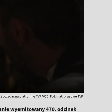
eż oglądać na platformie TVP VOD. Fot. mat. prasowe TVP
tanie wyemitowany 470. odcinek