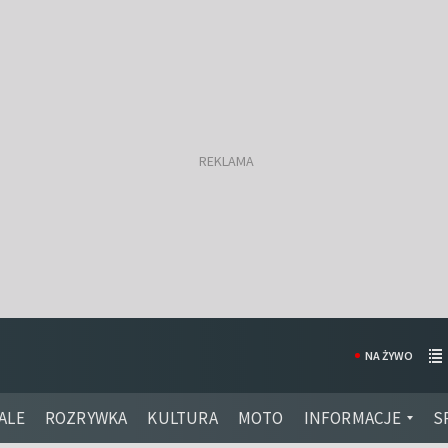
NA ŻYWO
ALE
ROZRYWKA
KULTURA
MOTO
INFORMACJE
S