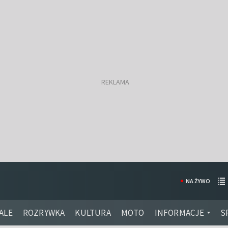
NA ŻYWO
ALE
ROZRYWKA
KULTURA
MOTO
INFORMACJE
S