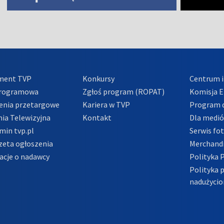
ment TVP
Konkursy
Centrum i
Programowa
Zgłoś program (ROPAT)
Komisja E
enia przetargowe
Kariera w TVP
Program d
ia Telewizyjna
Kontakt
Dla medi
min tvp.pl
Serwis fo
zeta ogłoszenia
Merchandi
acje o nadawcy
Polityka 
Polityka 
nadużycio