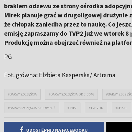
brakiem odzewu ze strony ośrodka adopcyjne
Mirek planuje grać w drugoligowej drużynie 
że chłopak zaniedba przez to naukę. Co jeszc
emisję zapraszamy do TVP2 już we wtorek 8 p
Produkcję można obejrzeć również na platfo
PG
Fot. główna: Elżbieta Kasperska/ Artrama
#BARWY SZCZĘŚCIA
#BARWY SZCZĘŚCIA ODC. 3046
#BARWY SZCZĘŚC
#BARWY SZCZĘŚCIA ZAPOWIEDŹ
#TVP2
#TVP VOD
#SERIAL
UDOSTĘPNIJ NA FACEBOOKU