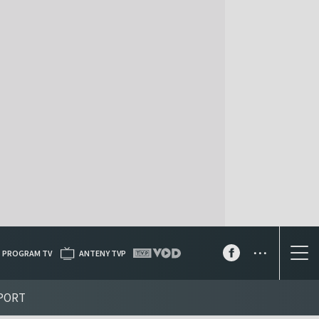
...
PROGRAM TV
ANTENY TVP
PORT