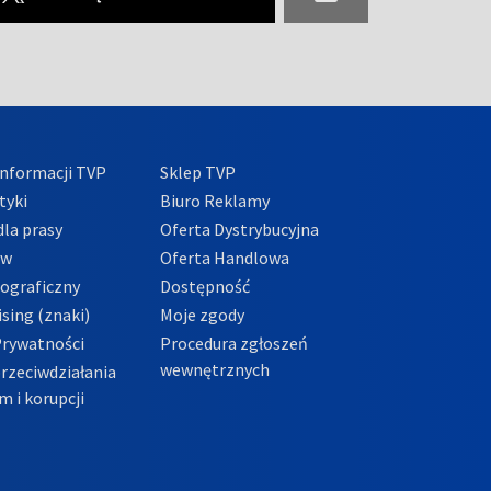
nformacji TVP
Sklep TVP
tyki
Biuro Reklamy
la prasy
Oferta Dystrybucyjna
ów
Oferta Handlowa
tograficzny
Dostępność
sing (znaki)
Moje zgody
Prywatności
Procedura zgłoszeń
wewnętrznych
przeciwdziałania
m i korupcji