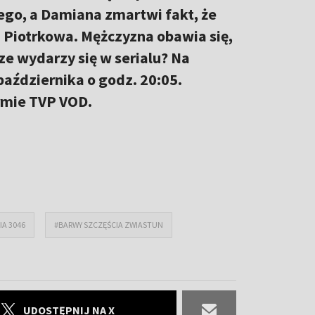
go, a Damiana zmartwi fakt, że
z Piotrkowa. Mężczyzna obawia się,
ze wydarzy się w serialu? Na
aździernika o godz. 20:05.
rmie TVP VOD.
IA 3046
#BARWY SZCZĘŚCIA ZWIASTUN
UDOSTĘPNIJ NA X