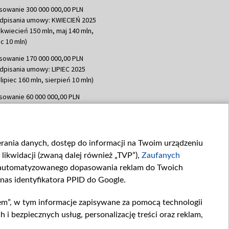
sowanie 300 000 000,00 PLN
dpisania umowy: KWIECIEŃ 2025
 kwiecień 150 mln, maj 140 mln,
c 10 mln)
sowanie 170 000 000,00 PLN
dpisania umowy: LIPIEC 2025
lipiec 160 mln, sierpień 10 mln)
sowanie 60 000 000,00 PLN
dpisania umowy: SIERPIEŃ 2025
 wrzesień 60 mln)
sowanie 635 783 051,21 PLN
ierania danych, dostęp do informacji na Twoim urządzeniu
dpisania umowy: WRZESIEŃ 2025
likwidacji (zwaną dalej również „TVP”),
Zaufanych
 wrzesień 100 mln, październik 350
topad 265 mln)
zautomatyzowanego dopasowania reklam do Twoich
 nas identyfikatora PPID do Google.
sowanie 48 862 000,00 PLN
dpisania umowy: GRUDZIEŃ 2025
em”, w tym informacje zapisywane za pomocą technologii
 grudzień 60,548 mln)
 bezpiecznych usług, personalizację treści oraz reklam,
sowanie 900 000 000,00 PLN