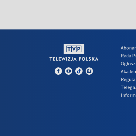
Abona
Rada 
Ogłosz
Akadem
Regula
Telega
Inform