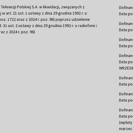
ewizji Polskiej S.A. w likwidacji, związanych z
Dofinan
j w art. 21 ust. 1 ustawy z dnia 29 grudnia 1992 r. o
Data po
r. poz. 1722 oraz z 2024 r. poz. 96) poprzez udzielenie
Dofinan
 31 ust. 2 ustawy z dnia 29 grudnia 1992 r. o radiofonii i
Data po
raz z 2024 r. poz. 96)
Dofinan
Data po
Dofinan
Data po
WRZESIE
Dofinan
Data po
Dofinan
Data po
Dofinan
Data po
(wpłaty
marzec 