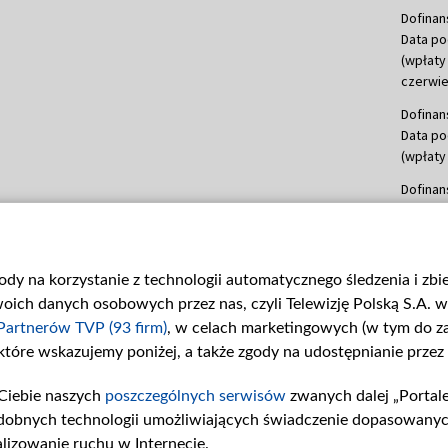
Dofinan
Data po
(wpłaty
czerwie
Dofinan
Data po
(wpłaty 
Dofinan
Data po
(wpłata
Dofinan
gody na korzystanie z technologii automatycznego śledzenia i zb
Data po
ch danych osobowych przez nas, czyli Telewizję Polską S.A. w 
(wpłata
mln, lis
Partnerów TVP (93 firm)
, w celach marketingowych (w tym do 
 które wskazujemy poniżej, a także zgody na udostępnianie przez
Dofinan
Data po
Ciebie naszych
poszczególnych serwisów
zwanych dalej „Portal
(wpłata
dobnych technologii umożliwiających świadczenie dopasowanych i
Dofinan
lizowanie ruchu w Internecie.