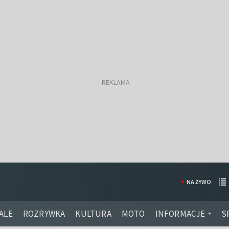
NA ŻYWO
ALE
ROZRYWKA
KULTURA
MOTO
INFORMACJE
S