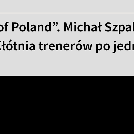
of Poland”. Michał Szpak 
Kłótnia trenerów po je