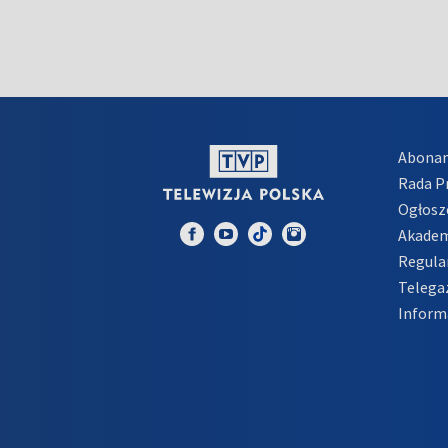
Abona
Rada 
Ogłosz
Akadem
Regula
Telega
Inform