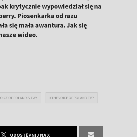
ak krytycznie wypowiedział się na
berry. Piosenkarka od razu
ła się mała awantura. Jak się
 nasze wideo.
VOICE OF POLAND BITWY
#THE VOICE OF POLAND TVP
UDOSTĘPNIJ NA X