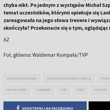
chyba nikt. Po jednym z występów Michał Szp
temat uczestników, którymi opiekuje się Lan
zareagowała na jego słowa trenera i wywiąza
skończyła? Przekonacie się o tym, oglądając
AZ
Fot. główna: Waldemar Kompała/TVP
#THE VOICE OF POLAND
#THE VOICE OF POLAND 15. EDYCJA
#THE 
#MICHAŁ SZPAK
#LANBERRY
#TVP
#TVP2
#TVP VOD
UDOSTĘPNIJ NA FACEBOOKU