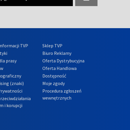
nformacji TVP
Sklep TVP
tyki
Biuro Reklamy
la prasy
Oferta Dystrybucyjna
ów
Oferta Handlowa
tograficzny
Dostępność
sing (znaki)
Moje zgody
Prywatności
Procedura zgłoszeń
wewnętrznych
przeciwdziałania
m i korupcji