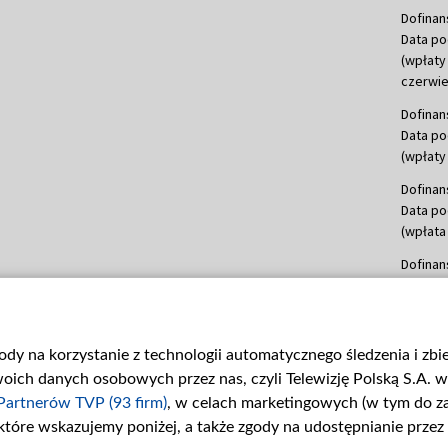
Dofinan
Data po
(wpłaty
czerwie
Dofinan
Data po
(wpłaty 
Dofinan
Data po
(wpłata
Dofinan
Data po
(wpłata
mln, lis
gody na korzystanie z technologii automatycznego śledzenia i zb
Dofinan
ch danych osobowych przez nas, czyli Telewizję Polską S.A. w 
Data po
(wpłata
Partnerów TVP (93 firm)
, w celach marketingowych (w tym do 
 które wskazujemy poniżej, a także zgody na udostępnianie przez
Dofinan