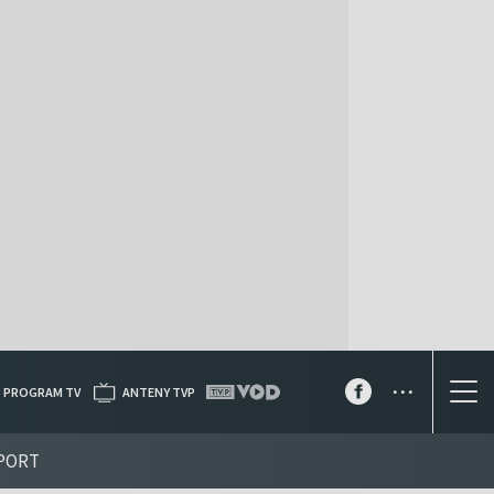
...
PROGRAM TV
ANTENY TVP
PORT