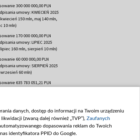
sowanie 300 000 000,00 PLN
dpisania umowy: KWIECIEŃ 2025
 kwiecień 150 mln, maj 140 mln,
c 10 mln)
sowanie 170 000 000,00 PLN
dpisania umowy: LIPIEC 2025
lipiec 160 mln, sierpień 10 mln)
sowanie 60 000 000,00 PLN
dpisania umowy: SIERPIEŃ 2025
 wrzesień 60 mln)
sowanie 635 783 051,21 PLN
dpisania umowy: WRZESIEŃ 2025
 wrzesień 100 mln, październik 350
topad 265 mln)
ierania danych, dostęp do informacji na Twoim urządzeniu
sowanie 48 862 000,00 PLN
likwidacji (zwaną dalej również „TVP”),
Zaufanych
dpisania umowy: GRUDZIEŃ 2025
 grudzień 60,548 mln)
zautomatyzowanego dopasowania reklam do Twoich
 nas identyfikatora PPID do Google.
sowanie 900 000 000,00 PLN