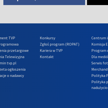
ment TVP
Konkursy
Centrum i
Programowa
Zgłoś program (ROPAT)
Komisja E
enia przetargowe
Kariera w TVP
Program d
ia Telewizyjna
Kontakt
Dla medi
min tvp.pl
Serwis fo
zeta ogłoszenia
Merchandi
acje o nadawcy
Polityka 
Polityka 
nadużycio