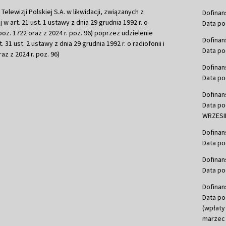
ewizji Polskiej S.A. w likwidacji, związanych z
Dofinan
j w art. 21 ust. 1 ustawy z dnia 29 grudnia 1992 r. o
Data po
r. poz. 1722 oraz z 2024 r. poz. 96) poprzez udzielenie
Dofinan
 31 ust. 2 ustawy z dnia 29 grudnia 1992 r. o radiofonii i
Data po
raz z 2024 r. poz. 96)
Dofinan
Data po
Dofinan
Data po
WRZESIE
Dofinan
Data po
Dofinan
Data po
Dofinan
Data po
(wpłaty
marzec 