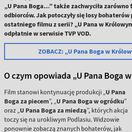
„U Pana Boga…” także zachwyciła zarówno fa
odbiorców. Jak potoczyły się losy bohaterów 
ostatniego filmu z serii? „U Pana w Królow
odpłatnie w serwisie TVP VOD.
ZOBACZ: „U Pana Boga w Królo
O czym opowiada „U Pana Boga w
Film stanowi kontynuację produkcji „
U Pana
Boga za piecem
”, „
U Pana Boga w ogródku
”
oraz „
U Pana Boga za miedzą
”, których akcja
toczy się na urokliwym Podlasiu. Widzowie
ponownie zobaczą znanych bohaterów, jak