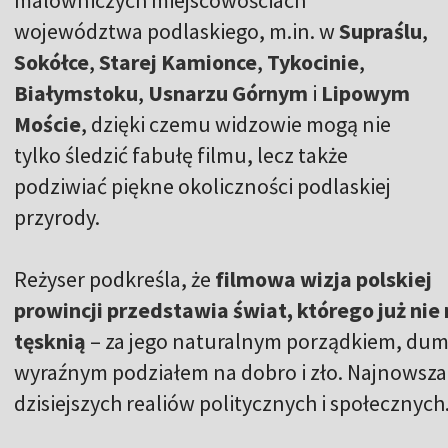
malowniczych miejscowościach
województwa podlaskiego, m.in. w
Supraślu
,
Sokółce
,
Starej Kamionce
,
Tykocinie
,
Białymstoku
,
Usnarzu Górnym
i
Lipowym
Moście
, dzięki czemu widzowie mogą nie
tylko śledzić fabułę filmu, lecz także
podziwiać piękne okoliczności podlaskiej
przyrody.
Reżyser podkreśla, że
filmowa wizja polskiej
prowincji przedstawia świat, którego już nie
tęsknią
– za jego naturalnym porządkiem, dum
wyraźnym podziałem na dobro i zło. Najnowsza 
dzisiejszych realiów politycznych i społecznych