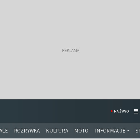
NA ŻYWO
ALE
ROZRYWKA
KULTURA
MOTO
INFORMACJE
S