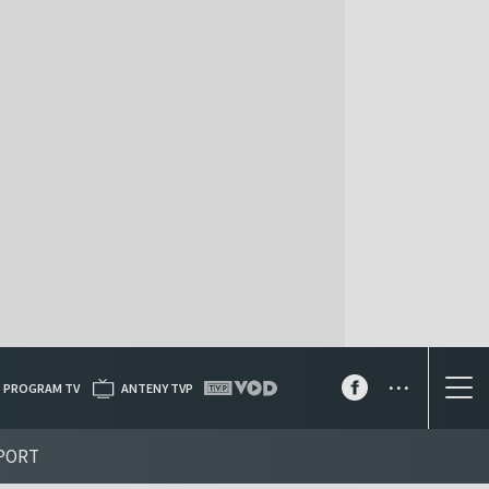
...
PROGRAM TV
ANTENY TVP
PORT