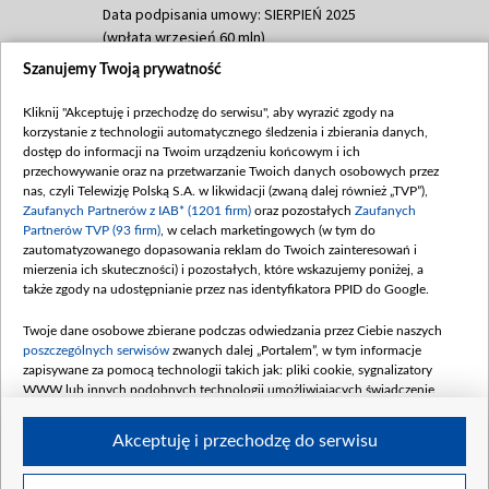
Data podpisania umowy: SIERPIEŃ 2025
(wpłata wrzesień 60 mln)
Szanujemy Twoją prywatność
Dofinansowanie 635 783 051,21 PLN
Data podpisania umowy: WRZESIEŃ 2025
Kliknij "Akceptuję i przechodzę do serwisu", aby wyrazić zgody na
(wpłata wrzesień 100 mln, październik 350
korzystanie z technologii automatycznego śledzenia i zbierania danych,
mln, listopad 265 mln)
dostęp do informacji na Twoim urządzeniu końcowym i ich
przechowywanie oraz na przetwarzanie Twoich danych osobowych przez
Dofinansowanie 48 862 000,00 PLN
nas, czyli Telewizję Polską S.A. w likwidacji (zwaną dalej również „TVP”),
Data podpisania umowy: GRUDZIEŃ 2025
Zaufanych Partnerów z IAB* (1201 firm)
oraz pozostałych
Zaufanych
(wpłata grudzień 60,548 mln)
Partnerów TVP (93 firm)
, w celach marketingowych (w tym do
zautomatyzowanego dopasowania reklam do Twoich zainteresowań i
Dofinansowanie 900 000 000,00 PLN
mierzenia ich skuteczności) i pozostałych, które wskazujemy poniżej, a
Data podpisania umowy: LUTY 2026 (wpłata
także zgody na udostępnianie przez nas identyfikatora PPID do Google.
26 lutego 80 mln, 4 marca 370 mln,
8
kwiecień 180 mln, 7 maja 180 mln, 8
Twoje dane osobowe zbierane podczas odwiedzania przez Ciebie naszych
czerwca 90 mln)
poszczególnych serwisów
zwanych dalej „Portalem”, w tym informacje
zapisywane za pomocą technologii takich jak: pliki cookie, sygnalizatory
Dofinansowanie 250 000 000,00 PLN
WWW lub innych podobnych technologii umożliwiających świadczenie
Data podpisania umowy LIPIEC 2026 (wpłata
dopasowanych i bezpiecznych usług, personalizację treści oraz reklam,
udostępnianie funkcji mediów społecznościowych oraz analizowanie ruchu
4 sierpnia 250 mln
Akceptuję i przechodzę do serwisu
w Internecie.