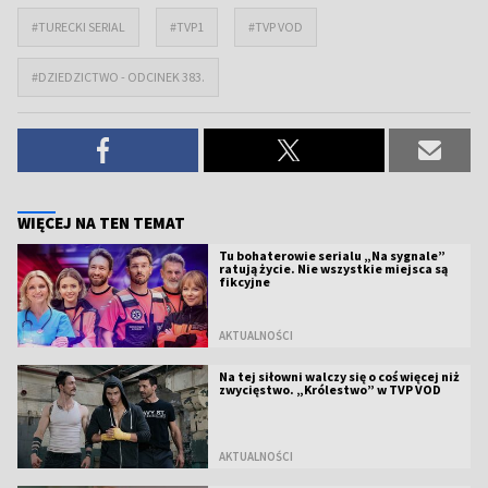
#TURECKI SERIAL
#TVP1
#TVP VOD
#DZIEDZICTWO - ODCINEK 383.
WIĘCEJ NA TEN TEMAT
Tu bohaterowie serialu „Na sygnale”
ratują życie. Nie wszystkie miejsca są
fikcyjne
AKTUALNOŚCI
Na tej siłowni walczy się o coś więcej niż
zwycięstwo. „Królestwo” w TVP VOD
AKTUALNOŚCI