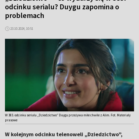
odcinku serialu? Duygu zapomina o
problemach
23.10.2024, 10:51
W 383. odcinku serialu „Dziedzictwo” Duygu przeżywa miłe chwile z Alim. Fot. Materiały
prasowe
W kolejnym odcinku telenoweli „Dziedzictwo”,