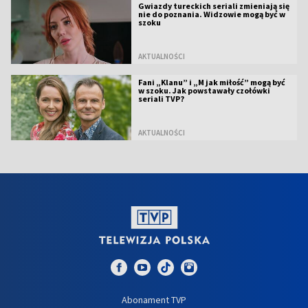
Gwiazdy tureckich seriali zmieniają się
nie do poznania. Widzowie mogą być w
szoku
AKTUALNOŚCI
Fani „Klanu” i „M jak miłość” mogą być
w szoku. Jak powstawały czołówki
seriali TVP?
AKTUALNOŚCI
Abonament TVP