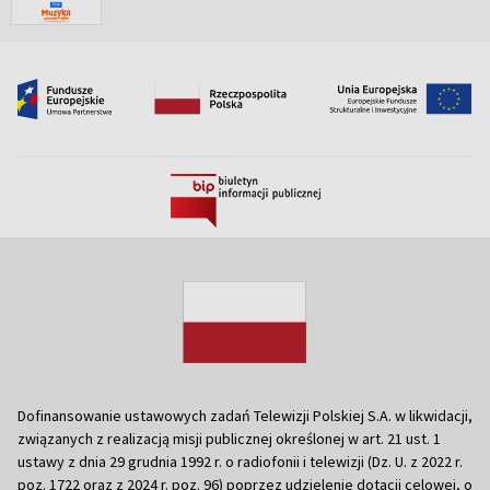
Dofinansowanie ustawowych zadań Telewizji Polskiej S.A. w likwidacji,
związanych z realizacją misji publicznej określonej w art. 21 ust. 1
ustawy z dnia 29 grudnia 1992 r. o radiofonii i telewizji (Dz. U. z 2022 r.
poz. 1722 oraz z 2024 r. poz. 96) poprzez udzielenie dotacji celowej, o