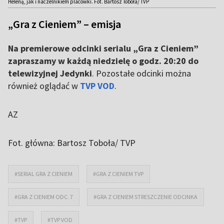
Heleną, jak i naczelnikiem placówki. Fot. Bartosz Toboła/ TVP
„Gra z Cieniem” – emisja
Na premierowe odcinki serialu „Gra z Cieniem”
zapraszamy w każdą niedzielę o godz. 20:20 do
telewizyjnej Jedynki
. Pozostałe odcinki można
również oglądać w
TVP VOD
.
AZ
Fot. główna: Bartosz Toboła/ TVP
#SERIAL GRA Z CIENIEM
#GRA Z CIENIEM TVP
#GRA Z CIENIEM ODC. 7
#GRA Z CIENIEM STRESZCZENIE ODCINKA
#TVP
#TVP VOD