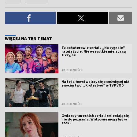
WIĘCEJ NA TEN TEMAT
Tu bohaterowie serialu „Na sygnale”
ratują życie. Nie wszystkie miejsca są
fikcyjne
AKTUALNOŚCI
Na tej siłowni walczy się o coś więcej niż
zwycięstwo. „Królestwo” w TVP VOD
AKTUALNOŚCI
Gwiazdy tureckich seriali zmieniają się
nie do poznania. Widzowie mogą być w
szoku