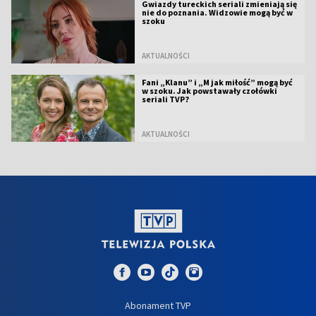
Gwiazdy tureckich seriali zmieniają się
nie do poznania. Widzowie mogą być w
szoku
AKTUALNOŚCI
Fani „Klanu” i „M jak miłość” mogą być
w szoku. Jak powstawały czołówki
seriali TVP?
AKTUALNOŚCI
Abonament TVP