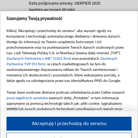
Data podpisania umowy: SIERPIEŃ 2025
(wpłata wrzesień 60 mln)
Szanujemy Twoją prywatność
Dofinansowanie 635 783 051,21 PLN
Data podpisania umowy: WRZESIEŃ 2025
Kliknij "Akceptuję i przechodzę do serwisu", aby wyrazić zgody na
(wpłata wrzesień 100 mln, październik 350
korzystanie z technologii automatycznego śledzenia i zbierania danych,
mln, listopad 265 mln)
dostęp do informacji na Twoim urządzeniu końcowym i ich
przechowywanie oraz na przetwarzanie Twoich danych osobowych przez
Dofinansowanie 48 862 000,00 PLN
nas, czyli Telewizję Polską S.A. w likwidacji (zwaną dalej również „TVP”),
Data podpisania umowy: GRUDZIEŃ 2025
Zaufanych Partnerów z IAB* (1201 firm)
oraz pozostałych
Zaufanych
(wpłata grudzień 60,548 mln)
Partnerów TVP (93 firm)
, w celach marketingowych (w tym do
zautomatyzowanego dopasowania reklam do Twoich zainteresowań i
Dofinansowanie 900 000 000,00 PLN
mierzenia ich skuteczności) i pozostałych, które wskazujemy poniżej, a
Data podpisania umowy: LUTY 2026 (wpłata
także zgody na udostępnianie przez nas identyfikatora PPID do Google.
26 lutego 80 mln, 4 marca 370 mln,
8
kwiecień 180 mln, 7 maja 180 mln, 8
Twoje dane osobowe zbierane podczas odwiedzania przez Ciebie naszych
czerwca 90 mln)
poszczególnych serwisów
zwanych dalej „Portalem”, w tym informacje
zapisywane za pomocą technologii takich jak: pliki cookie, sygnalizatory
Dofinansowanie 250 000 000,00 PLN
WWW lub innych podobnych technologii umożliwiających świadczenie
Data podpisania umowy LIPIEC 2026 (wpłata
dopasowanych i bezpiecznych usług, personalizację treści oraz reklam,
udostępnianie funkcji mediów społecznościowych oraz analizowanie ruchu
4 sierpnia 250 mln
Akceptuję i przechodzę do serwisu
w Internecie.
Twoje dane osobowe zbierane podczas odwiedzania przez Ciebie