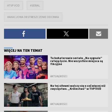
#TVP VOD
#SERIAL
#AKACJOWA 38 STRESZCZENIE ODCINKA
WIĘCEJ NA TEN TEMAT
Tu bohaterowie serialu „Na sygnale”
ratują życie. Nie wszystkie miejsca są
fikcyjne
AKTUALNOŚCI
Na tej siłowni walczy się o coś więcej niż
zwycięstwo. „Królestwo” w TVP VOD
AKTUALNOŚCI