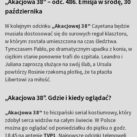
„Akacjowa 38” – odc. 486. Emisja w środę, 30
października
W kolejnym odcinku
„Akacjowej 38”
Cayetana będzie
musiała dostosować się do surowych reguł klasztoru,
w którym została umieszczona na czas śledztwa.
Tymczasem Pablo, po dramatycznym upadku z konia, w
ciężkim stanie ponownie trafi do szpitala. Leandro i
Juliana zaproszą służące na swój ślub, a Ursula
powtórzy Rosinie rzekomą plotkę, że ta płaciła
Libertowi za miłość.
„Akacjowa 38”. Gdzie i kiedy oglądać?
„Akacjowa 38”
to hiszpański serial kostiumowy, który
zdobył serca widzów na całym świecie. W Polsce
można go oglądać od poniedziałku do piątku o godz.
18:45 na antenie
TVP1
. Najnowsze odcinki telenoweli