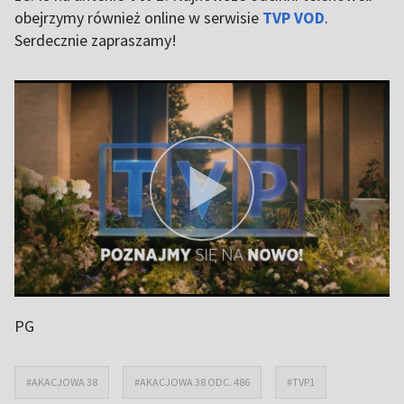
obejrzymy również online w serwisie
TVP VOD
.
Serdecznie zapraszamy!
PG
#AKACJOWA 38
#AKACJOWA 38 ODC. 486
#TVP1