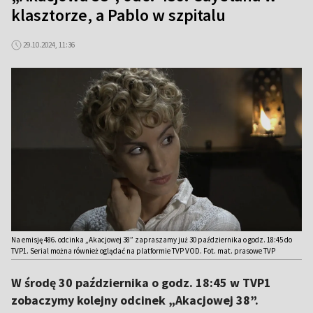
klasztorze, a Pablo w szpitalu
29.10.2024, 11:36
Na emisję 486. odcinka „Akacjowej 38” zapraszamy już 30 października o godz. 18:45 do
TVP1. Serial można również oglądać na platformie TVP VOD. Fot. mat. prasowe TVP
W środę 30 października o godz. 18:45 w TVP1
zobaczymy kolejny odcinek „Akacjowej 38”.