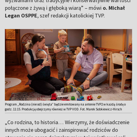
wyzwaniami oraz tradycyjne i konserwatywne wartości
połączone z żywą i głęboką wiarą” – mówi
o.
Michał
Legan OSPPE
, szef redakcji katolickiej TVP.
Program „Rodzina (nie od) święta” będzie emitowany na antenie TVP2 w każdą środę o
godz. 11:15. Produkcję obejrzymy również w TVP VOD. Fot. Marek Sobkiewicz-Hirsch
„Co rodzina, to historia… Wierzymy, że doświadczenie
innych może ubogacić i zainspirować rodziców do