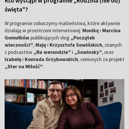
Kto wystąpi w programie „Rodzina (nie od)
święta”?
W programie zobaczymy małżeństwa, które aktywnie
działają w przestrzeni internetowej:
Monikę
i
Marcina
Gomułków
publikujących vlog
„Początek
wieczności”
,
Maję
i
Krzysztofa Sowińskich
, znanych
z podcastów
„Na werandzie”
i
„Sowinsky”
, oraz
Izabelę
i
Konrada Grzybowskich
, cenionych za projekt
„Ster na Miłość”
.