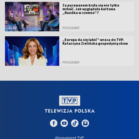
Za parawanem kryła się nie tylko
miłość. Jak wyglądała kultowa
„Randka w ciemno”?
PROGRAMY
„Europa da się lubić” wraca do TVP.
Katarzyna Zielińska gospodynią show
PROGRAMY
Abonament TVP