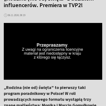
influencerów. Premiera w TVP2!
06.11.2024, 08:19
„Rodzina (nie od) święta” to pierwszy taki
program poradnikowy w Polsce! W roli
prowadzących nowego formatu wystąpią trzy
znane małżeństwa: Monika i Marcin Gomułkowie,