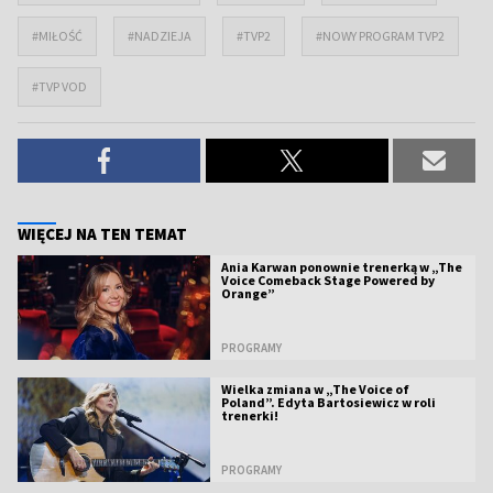
#MIŁOŚĆ
#NADZIEJA
#TVP2
#NOWY PROGRAM TVP2
#TVP VOD
WIĘCEJ NA TEN TEMAT
Ania Karwan ponownie trenerką w „The
Voice Comeback Stage Powered by
Orange”
PROGRAMY
Wielka zmiana w „The Voice of
Poland”. Edyta Bartosiewicz w roli
trenerki!
PROGRAMY