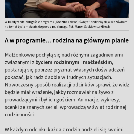
W każdym odcinku goście programu „Rodzina (nie od) święta” podzielą się wskazówkami
na temat życia małżeńskiego oraz rodzinnego. Fot. Marek Sobkiewicz-Hirsch
A w programie… rodzina na głównym planie
Małżonkowie pochylą się nad różnymi zagadnieniami
związanymi z
życiem rodzinnym
i
małżeńskim
,
postarają się poprzez pryzmat własnych doświadczeń
pokazać, jak radzić sobie w trudnych sytuacjach.
Nowoczesny sposób realizacji odcinków sprawi, że widz
będzie miał wrażenie, jakby rozmawiał na żywo z
prowadzącymi i był ich gościem. Animacje, wykresy,
scenki ze znanych seriali wprowadzą w świat rodzinnej
codzienności.
W każdym odcinku każda z rodzin podzieli się swoimi