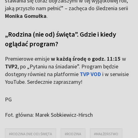
stawania się coraz dojrzalszymi w tej wyjątkowej roli,
jaką przyszło nam pełnić” – zachęca do śledzenia serii
Monika Gomułka
.
„Rodzina (nie od) święta”. Gdzie i kiedy
oglądać program?
Premierowe emisje
w każdą środę o godz. 11:15
w
TVP2
, po „Pytaniu na śniadanie”. Program będzie
dostępny również na platformie
TVP VOD
i w serwisie
YouTube. Serdecznie zapraszamy!
PG
Fot. główna:
Marek Sobkiewicz-Hirsch
#RODZINA (NIE OD) ŚWIĘTA
#RODZINA
#MAŁŻEŃSTWO