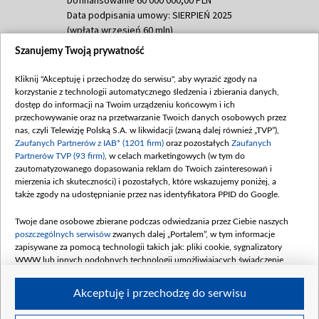
Data podpisania umowy: SIERPIEŃ 2025
(wpłata wrzesień 60 mln)
Szanujemy Twoją prywatność
Dofinansowanie 635 783 051,21 PLN
Data podpisania umowy: WRZESIEŃ 2025
Kliknij "Akceptuję i przechodzę do serwisu", aby wyrazić zgody na
(wpłata wrzesień 100 mln, październik 350
korzystanie z technologii automatycznego śledzenia i zbierania danych,
mln, listopad 265 mln)
dostęp do informacji na Twoim urządzeniu końcowym i ich
przechowywanie oraz na przetwarzanie Twoich danych osobowych przez
Dofinansowanie 48 862 000,00 PLN
nas, czyli Telewizję Polską S.A. w likwidacji (zwaną dalej również „TVP”),
Data podpisania umowy: GRUDZIEŃ 2025
Zaufanych Partnerów z IAB* (1201 firm)
oraz pozostałych
Zaufanych
(wpłata grudzień 60,548 mln)
Partnerów TVP (93 firm)
, w celach marketingowych (w tym do
zautomatyzowanego dopasowania reklam do Twoich zainteresowań i
Dofinansowanie 900 000 000,00 PLN
mierzenia ich skuteczności) i pozostałych, które wskazujemy poniżej, a
Data podpisania umowy: LUTY 2026 (wpłata
także zgody na udostępnianie przez nas identyfikatora PPID do Google.
26 lutego 80 mln, 4 marca 370 mln,
8
kwiecień 180 mln, 7 maja 180 mln, 8
Twoje dane osobowe zbierane podczas odwiedzania przez Ciebie naszych
czerwca 90 mln)
poszczególnych serwisów
zwanych dalej „Portalem”, w tym informacje
zapisywane za pomocą technologii takich jak: pliki cookie, sygnalizatory
Dofinansowanie 250 000 000,00 PLN
WWW lub innych podobnych technologii umożliwiających świadczenie
Data podpisania umowy LIPIEC 2026 (wpłata
dopasowanych i bezpiecznych usług, personalizację treści oraz reklam,
udostępnianie funkcji mediów społecznościowych oraz analizowanie ruchu
4 sierpnia 250 mln
Akceptuję i przechodzę do serwisu
w Internecie.