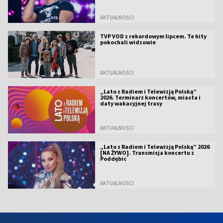
AKTUALNOŚCI
TVP VOD z rekordowym lipcem. Te hity
pokochali widzowie
AKTUALNOŚCI
„Lato z Radiem i Telewizją Polską”
2026. Terminarz koncertów, miasta i
daty wakacyjnej trasy
AKTUALNOŚCI
„Lato z Radiem i Telewizją Polską” 2026
[NA ŻYWO]. Transmisja koncertu z
Poddębic
AKTUALNOŚCI