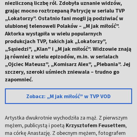
niezliczoną liczbę ról. Zdobyła uznanie widzów,
grając mocno roztrzepaną Patrycję w serialu TVP
„Lokatorzy”. Ostatnio fani mogli ją podziwiać w
ulubionej telenoweli Polaków – „M jak miłość”.
Aktorka wystąpiła w wielu popularnych
produkcjach TVP, takich jak „Lokatorzy”,
„Sąsiedzi”, „Klan” i „M jak miłość”. Widzowie znają
ją również z wielu epizodów, m.in. w serialach
„Ojciec Mateusz”, „Komisarz Alex”, „Plebania”. Jej
szczery, szeroki uśmiech zniewala – trudno go
zapomnieć.
Zobacz: „M jak miłość” w TVP VOD
Artystka dwukrotnie wychodziła za mąż. Z pierwszym
mężem, publicystą i poetą
Krzysztofem Feusettem
,
ma córkę Anastazję. Z obecnym mężem, fotografem