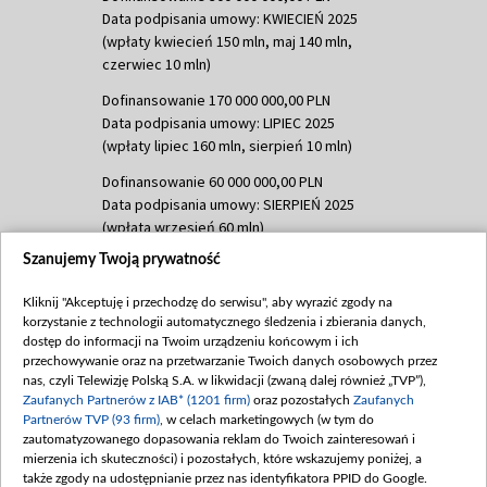
Data podpisania umowy: KWIECIEŃ 2025
(wpłaty kwiecień 150 mln, maj 140 mln,
czerwiec 10 mln)
Dofinansowanie 170 000 000,00 PLN
Data podpisania umowy: LIPIEC 2025
(wpłaty lipiec 160 mln, sierpień 10 mln)
Dofinansowanie 60 000 000,00 PLN
Data podpisania umowy: SIERPIEŃ 2025
(wpłata wrzesień 60 mln)
Szanujemy Twoją prywatność
Dofinansowanie 635 783 051,21 PLN
Data podpisania umowy: WRZESIEŃ 2025
Kliknij "Akceptuję i przechodzę do serwisu", aby wyrazić zgody na
(wpłata wrzesień 100 mln, październik 350
korzystanie z technologii automatycznego śledzenia i zbierania danych,
mln, listopad 265 mln)
dostęp do informacji na Twoim urządzeniu końcowym i ich
przechowywanie oraz na przetwarzanie Twoich danych osobowych przez
Dofinansowanie 48 862 000,00 PLN
nas, czyli Telewizję Polską S.A. w likwidacji (zwaną dalej również „TVP”),
Data podpisania umowy: GRUDZIEŃ 2025
Zaufanych Partnerów z IAB* (1201 firm)
oraz pozostałych
Zaufanych
(wpłata grudzień 60,548 mln)
Partnerów TVP (93 firm)
, w celach marketingowych (w tym do
zautomatyzowanego dopasowania reklam do Twoich zainteresowań i
Dofinansowanie 900 000 000,00 PLN
mierzenia ich skuteczności) i pozostałych, które wskazujemy poniżej, a
Data podpisania umowy: LUTY 2026 (wpłata
także zgody na udostępnianie przez nas identyfikatora PPID do Google.