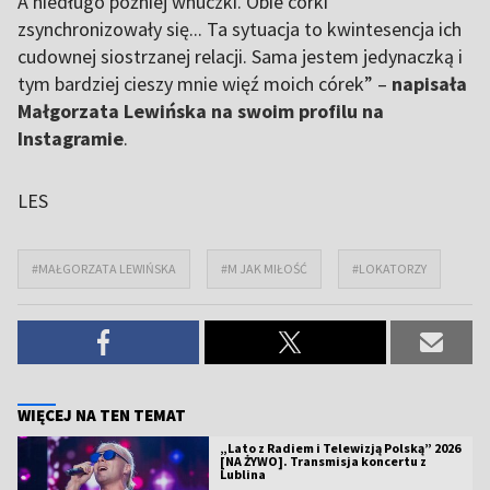
A niedługo później wnuczki. Obie córki
zsynchronizowały się... Ta sytuacja to kwintesencja ich
cudownej siostrzanej relacji. Sama jestem jedynaczką i
tym bardziej cieszy mnie więź moich córek” –
napisała
Małgorzata Lewińska na swoim profilu na
Instagramie
.
LES
#MAŁGORZATA LEWIŃSKA
#M JAK MIŁOŚĆ
#LOKATORZY
WIĘCEJ NA TEN TEMAT
„Lato z Radiem i Telewizją Polską” 2026
[NA ŻYWO]. Transmisja koncertu z
Lublina