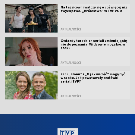
Na tej siłowni walczy się o coś więcej niż
zwycięstwo. „Królestwo” w TVP VOD
AKTUALNOŚCI
Gwiazdy tureckich seriali zmieniają się
nie do poznania. Widzowie mogą być w
szoku
AKTUALNOŚCI
Fani „Klanu” i „M jak miłość” mogą być
w szoku. Jak powstawały czołówki
seriali TVP?
AKTUALNOŚCI