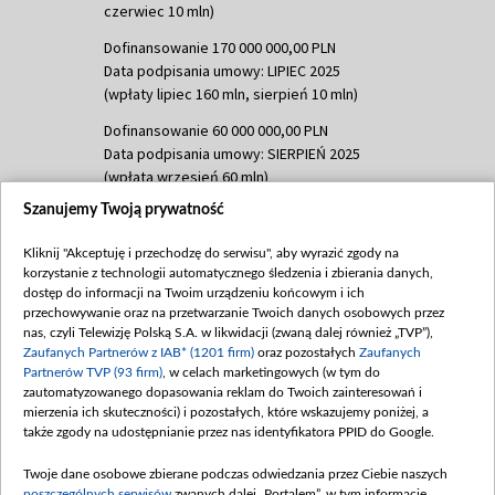
czerwiec 10 mln)
Dofinansowanie 170 000 000,00 PLN
Data podpisania umowy: LIPIEC 2025
(wpłaty lipiec 160 mln, sierpień 10 mln)
Dofinansowanie 60 000 000,00 PLN
Data podpisania umowy: SIERPIEŃ 2025
(wpłata wrzesień 60 mln)
Szanujemy Twoją prywatność
Dofinansowanie 635 783 051,21 PLN
Data podpisania umowy: WRZESIEŃ 2025
Kliknij "Akceptuję i przechodzę do serwisu", aby wyrazić zgody na
(wpłata wrzesień 100 mln, październik 350
korzystanie z technologii automatycznego śledzenia i zbierania danych,
mln, listopad 265 mln)
dostęp do informacji na Twoim urządzeniu końcowym i ich
przechowywanie oraz na przetwarzanie Twoich danych osobowych przez
Dofinansowanie 48 862 000,00 PLN
nas, czyli Telewizję Polską S.A. w likwidacji (zwaną dalej również „TVP”),
Data podpisania umowy: GRUDZIEŃ 2025
Zaufanych Partnerów z IAB* (1201 firm)
oraz pozostałych
Zaufanych
(wpłata grudzień 60,548 mln)
Partnerów TVP (93 firm)
, w celach marketingowych (w tym do
zautomatyzowanego dopasowania reklam do Twoich zainteresowań i
Dofinansowanie 900 000 000,00 PLN
mierzenia ich skuteczności) i pozostałych, które wskazujemy poniżej, a
Data podpisania umowy: LUTY 2026 (wpłata
także zgody na udostępnianie przez nas identyfikatora PPID do Google.
26 lutego 80 mln, 4 marca 370 mln,
8
kwiecień 180 mln, 7 maja 180 mln, 8
Twoje dane osobowe zbierane podczas odwiedzania przez Ciebie naszych
czerwca 90 mln)
poszczególnych serwisów
zwanych dalej „Portalem”, w tym informacje