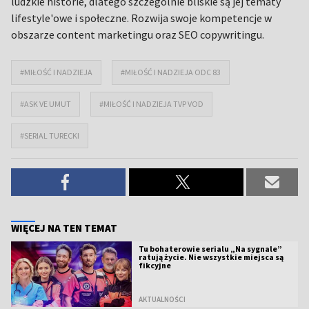
ludzkie historie, dlatego szczególnie bliskie są jej tematy
lifestyle'owe i społeczne. Rozwija swoje kompetencje w
obszarze content marketingu oraz SEO copywritingu.
#MIŁOŚĆ I NADZIEJA
#MIŁOŚĆ I NADZIEJA ODC 83
#ASK VE UMUT
#MIŁOŚĆ I NADZIEJA TVP VOD
#SERIAL TURECKI
WIĘCEJ NA TEN TEMAT
Tu bohaterowie serialu „Na sygnale”
ratują życie. Nie wszystkie miejsca są
fikcyjne
AKTUALNOŚCI