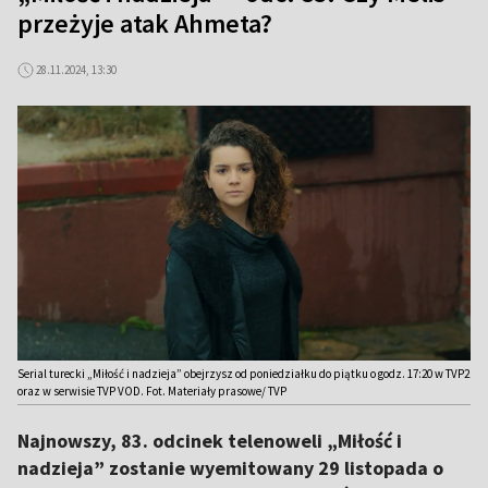
przeżyje atak Ahmeta?
28.11.2024, 13:30
Serial turecki „Miłość i nadzieja” obejrzysz od poniedziałku do piątku o godz. 17:20 w TVP2
oraz w serwisie TVP VOD. Fot. Materiały prasowe/ TVP
Najnowszy, 83. odcinek telenoweli „Miłość i
nadzieja” zostanie wyemitowany 29 listopada o