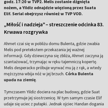
godz. 17:20 w TVP2. Melis zostanie dźgnięta
nożem, a Yildiz odnajdzie więzioną przez Suata
Elif. Serial obejrzysz również w TVP VOD.
„Miłość i nadzieja” – streszczenie odcinka 83.
Krwawa rozgrywka
Ahmet czai się w pobliżu domu Bulenta, gdzie zwabia
Melis pod pretekstem przekazania jej ważnej
informacji. Gdy dziewczyna się zbliża, Ahmet zaczyna ją
szantażować, trzymając w ręku tajemniczą kopertę.
Melis desperacko próbuje wyrwać mu ją z rąk, a wtedy
mężczyzna wbija nóż w jej brzuch.
Córka Bulenta
upada na ziemię
.
Tymczasem Yildiz dociera na plac budowy, gdzie Suat
przetrzymuje jej siostrzenicę. W tym samym czasie Elif
udaje się uciec z pułapki. Jednak ojciec Handan dogania