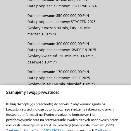
Data podpisania umowy: LISTOPAD 2024
Dofinansowanie 350 000 000,00 PLN
Data podpisania umowy: STYCZEŃ 2025
(wpłaty styczeń 90 mln, luty 130 mln,
marzec 130 mln)
Dofinansowanie 300 000 000,00 PLN
Data podpisania umowy: KWIECIEŃ 2025
(wpłaty kwiecień 150 mln, maj 140 mln,
czerwiec 10 mln)
Dofinansowanie 170 000 000,00 PLN
Data podpisania umowy: LIPIEC 2025
(wpłaty lipiec 160 mln, sierpień 10 mln)
Szanujemy Twoją prywatność
Dofinansowanie 60 000 000,00 PLN
Data podpisania umowy: SIERPIEŃ 2025
Kliknij "Akceptuję i przechodzę do serwisu", aby wyrazić zgody na
(wpłata wrzesień 60 mln)
korzystanie z technologii automatycznego śledzenia i zbierania danych,
Dofinansowanie 635 783 051,21 PLN
dostęp do informacji na Twoim urządzeniu końcowym i ich
przechowywanie oraz na przetwarzanie Twoich danych osobowych przez
Data podpisania umowy: WRZESIEŃ 2025
nas, czyli Telewizję Polską S.A. w likwidacji (zwaną dalej również „TVP”),
(wpłata wrzesień 100 mln, październik 350
Zaufanych Partnerów z IAB* (1201 firm)
oraz pozostałych
Zaufanych