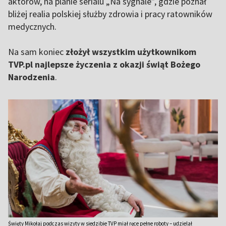
aktorów, na planie serialu „Na sygnale”, gdzie poznał
bliżej realia polskiej służby zdrowia i pracy ratowników
medycznych.
Na sam koniec
złożył wszystkim użytkownikom
TVP.pl najlepsze życzenia z okazji świąt Bożego
Narodzenia
.
Święty Mikołaj podczas wizyty w siedzibie TVP miał ręce pełne roboty – udzielał