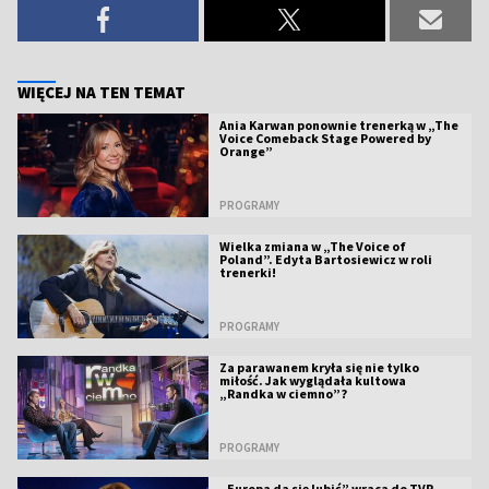
WIĘCEJ NA TEN TEMAT
Ania Karwan ponownie trenerką w „The
Voice Comeback Stage Powered by
Orange”
PROGRAMY
Wielka zmiana w „The Voice of
Poland”. Edyta Bartosiewicz w roli
trenerki!
PROGRAMY
Za parawanem kryła się nie tylko
miłość. Jak wyglądała kultowa
„Randka w ciemno”?
PROGRAMY
„Europa da się lubić” wraca do TVP.