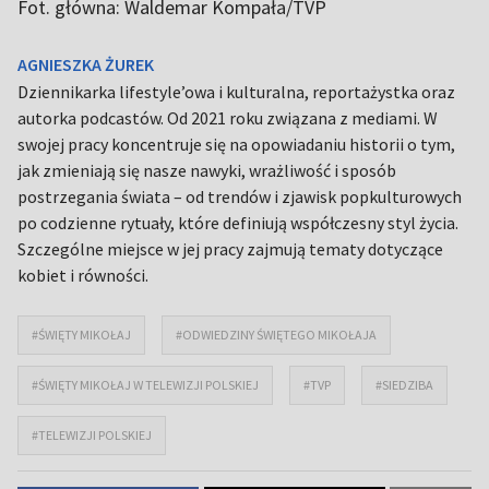
Fot. główna: Waldemar Kompała/TVP
AGNIESZKA ŻUREK
Dziennikarka lifestyle’owa i kulturalna, reportażystka oraz
autorka podcastów. Od 2021 roku związana z mediami. W
swojej pracy koncentruje się na opowiadaniu historii o tym,
jak zmieniają się nasze nawyki, wrażliwość i sposób
postrzegania świata – od trendów i zjawisk popkulturowych
po codzienne rytuały, które definiują współczesny styl życia.
Szczególne miejsce w jej pracy zajmują tematy dotyczące
kobiet i równości.
#ŚWIĘTY MIKOŁAJ
#ODWIEDZINY ŚWIĘTEGO MIKOŁAJA
#ŚWIĘTY MIKOŁAJ W TELEWIZJI POLSKIEJ
#TVP
#SIEDZIBA
#TELEWIZJI POLSKIEJ