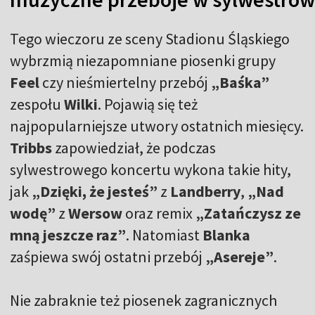
Tego wieczoru ze sceny Stadionu Śląskiego
wybrzmią niezapomniane piosenki grupy
Feel
czy nieśmiertelny przebój
„Baśka”
zespołu
Wilki
. Pojawią się też
najpopularniejsze utwory ostatnich miesięcy.
Tribbs
zapowiedział, że podczas
sylwestrowego koncertu wykona takie hity,
jak
„Dzięki, że jesteś”
z
Landberry
,
„Nad
wodę”
z
Wersow
oraz remix
„Zatańczysz ze
mną jeszcze raz”
. Natomiast
Blanka
zaśpiewa swój ostatni przebój
„Asereje”
.
Nie zabraknie też piosenek zagranicznych