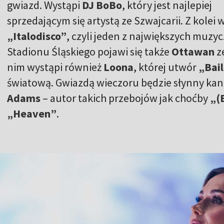
gwiazd. Wystąpi
DJ BoBo
, który jest najlepiej
sprzedającym się artystą ze Szwajcarii. Z kolei
„Italodisco”
, czyli jeden z największych muzyc
Stadionu Śląskiego pojawi się także
Ottawan
z
nim wystąpi również
Loona
, której utwór
„Bai
światową. Gwiazdą wieczoru będzie słynny kana
Adams
– autor takich przebojów jak choćby
„(E
„Heaven”
.