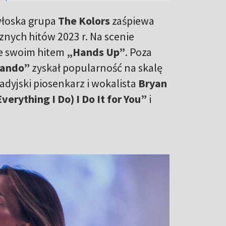
 włoska grupa
The Kolors
zaśpiewa
znych hitów 2023 r. Na scenie
e swoim hitem
„Hands Up”
. Poza
lando”
zyskał popularność na skalę
dyjski piosenkarz i wokalista
Bryan
verything I Do) I Do It for You”
i