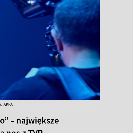
a/ AKPA
co” – największe
ą noc z TVP