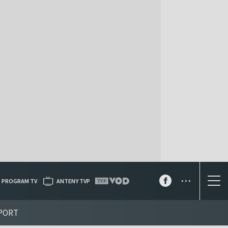
...
PROGRAM TV
ANTENY TVP
PORT