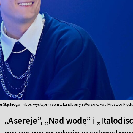
u Śląskiego Tribbs wystąpi razem z Landberry i Wersow. Fot. Mieszko Piętk
„Asereje”, „Nad wodę” i „Italodis
muzyczne przeboje w sylwestrow