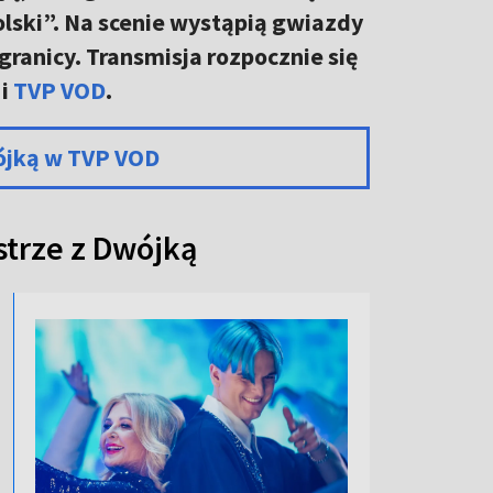
lski”. Na scenie wystąpią gwiazdy
granicy. Transmisja rozpocznie się
 i
TVP VOD
.
ójką w TVP VOD
strze z Dwójką