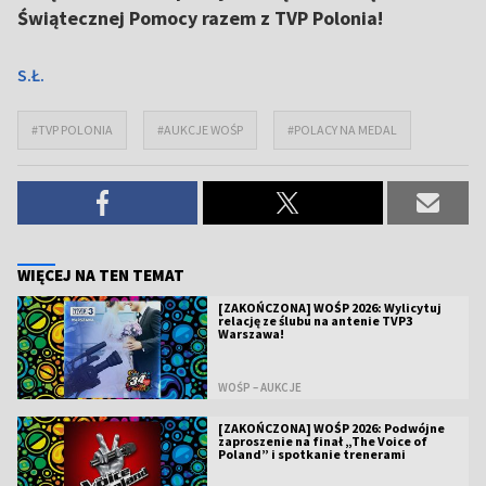
Świątecznej Pomocy razem z TVP Polonia!
S.Ł.
#TVP POLONIA
#AUKCJE WOŚP
#POLACY NA MEDAL
WIĘCEJ NA TEN TEMAT
[ZAKOŃCZONA] WOŚP 2026: Wylicytuj
relację ze ślubu na antenie TVP3
Warszawa!
WOŚP – AUKCJE
[ZAKOŃCZONA] WOŚP 2026: Podwójne
zaproszenie na finał „The Voice of
Poland” i spotkanie trenerami