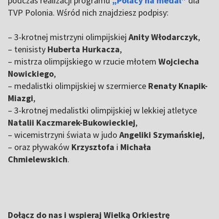
podczas realizacji programu
„Polacy na medal”
dla
TVP Polonia. Wśród nich znajdziesz podpisy:
– 3-krotnej mistrzyni olimpijskiej
Anity Włodarczyk
,
– tenisisty
Huberta Hurkacza
,
– mistrza olimpijskiego w rzucie młotem
Wojciecha
Nowickiego
,
– medalistki olimpijskiej w szermierce
Renaty Knapik-
Miazgi
,
– 3-krotnej medalistki olimpijskiej w lekkiej atletyce
Natalii Kaczmarek-Bukowieckiej
,
– wicemistrzyni świata w judo
Angeliki Szymańskiej
,
– oraz pływaków
Krzysztofa
i
Michała
Chmielewskich
.
Dołącz do nas i wspieraj Wielką Orkiestrę