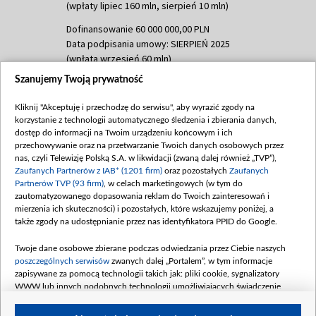
(wpłaty lipiec 160 mln, sierpień 10 mln)
Dofinansowanie 60 000 000,00 PLN
Data podpisania umowy: SIERPIEŃ 2025
(wpłata wrzesień 60 mln)
Szanujemy Twoją prywatność
Dofinansowanie 635 783 051,21 PLN
Data podpisania umowy: WRZESIEŃ 2025
Kliknij "Akceptuję i przechodzę do serwisu", aby wyrazić zgody na
(wpłata wrzesień 100 mln, październik 350
korzystanie z technologii automatycznego śledzenia i zbierania danych,
mln, listopad 265 mln)
dostęp do informacji na Twoim urządzeniu końcowym i ich
przechowywanie oraz na przetwarzanie Twoich danych osobowych przez
Dofinansowanie 48 862 000,00 PLN
nas, czyli Telewizję Polską S.A. w likwidacji (zwaną dalej również „TVP”),
Data podpisania umowy: GRUDZIEŃ 2025
Zaufanych Partnerów z IAB* (1201 firm)
oraz pozostałych
Zaufanych
(wpłata grudzień 60,548 mln)
Partnerów TVP (93 firm)
, w celach marketingowych (w tym do
zautomatyzowanego dopasowania reklam do Twoich zainteresowań i
Dofinansowanie 900 000 000,00 PLN
mierzenia ich skuteczności) i pozostałych, które wskazujemy poniżej, a
Data podpisania umowy: LUTY 2026 (wpłata
także zgody na udostępnianie przez nas identyfikatora PPID do Google.
26 lutego 80 mln, 4 marca 370 mln,
8
kwiecień 180 mln, 7 maja 180 mln, 8
Twoje dane osobowe zbierane podczas odwiedzania przez Ciebie naszych
czerwca 90 mln)
poszczególnych serwisów
zwanych dalej „Portalem”, w tym informacje
zapisywane za pomocą technologii takich jak: pliki cookie, sygnalizatory
Dofinansowanie 250 000 000,00 PLN
WWW lub innych podobnych technologii umożliwiających świadczenie
Data podpisania umowy LIPIEC 2026 (wpłata
dopasowanych i bezpiecznych usług, personalizację treści oraz reklam,
udostępnianie funkcji mediów społecznościowych oraz analizowanie ruchu
4 sierpnia 250 mln