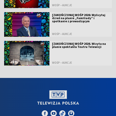
WOŚP – AUKCJE
[ZAKOŃCZONA] WOŚP 2026: Wylicytuj
dzień na planie „Familiady” i
spotkanie z prowadzącym
WOŚP – AUKCJE
[ZAKOŃCZONA] WOŚP 2026. Wizyta na
planie spektaklu Teatru Telewizji
WOŚP – AUKCJE