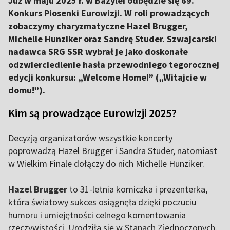
Już w maju 2025 r. w Bazylei odbędzie się 69.
Konkurs Piosenki Eurowizji. W roli prowadzących
zobaczymy charyzmatyczne Hazel Brugger,
Michelle Hunziker oraz Sandrę Studer. Szwajcarski
nadawca SRG SSR wybrał je jako doskonałe
odzwierciedlenie hasła przewodniego tegorocznej
edycji konkursu: „Welcome Home!” („Witajcie w
domu!”).
Kim są prowadzące Eurowizji 2025?
Decyzją organizatorów wszystkie koncerty
poprowadzą Hazel Brugger i Sandra Studer, natomiast
w Wielkim Finale dołączy do nich Michelle Hunziker.
Hazel Brugger
to 31-letnia komiczka i prezenterka,
która światowy sukces osiągnęła dzięki poczuciu
humoru i umiejętności celnego komentowania
rzeczywistości. Urodziła się w Stanach Zjednoczonych,