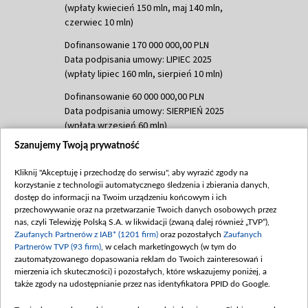
(wpłaty kwiecień 150 mln, maj 140 mln,
czerwiec 10 mln)
Dofinansowanie 170 000 000,00 PLN
Data podpisania umowy: LIPIEC 2025
(wpłaty lipiec 160 mln, sierpień 10 mln)
Dofinansowanie 60 000 000,00 PLN
Data podpisania umowy: SIERPIEŃ 2025
(wpłata wrzesień 60 mln)
Szanujemy Twoją prywatność
Dofinansowanie 635 783 051,21 PLN
Data podpisania umowy: WRZESIEŃ 2025
Kliknij "Akceptuję i przechodzę do serwisu", aby wyrazić zgody na
(wpłata wrzesień 100 mln, październik 350
korzystanie z technologii automatycznego śledzenia i zbierania danych,
mln, listopad 265 mln)
dostęp do informacji na Twoim urządzeniu końcowym i ich
przechowywanie oraz na przetwarzanie Twoich danych osobowych przez
Dofinansowanie 48 862 000,00 PLN
nas, czyli Telewizję Polską S.A. w likwidacji (zwaną dalej również „TVP”),
Data podpisania umowy: GRUDZIEŃ 2025
Zaufanych Partnerów z IAB* (1201 firm)
oraz pozostałych
Zaufanych
(wpłata grudzień 60,548 mln)
Partnerów TVP (93 firm)
, w celach marketingowych (w tym do
zautomatyzowanego dopasowania reklam do Twoich zainteresowań i
Dofinansowanie 900 000 000,00 PLN
mierzenia ich skuteczności) i pozostałych, które wskazujemy poniżej, a
Data podpisania umowy: LUTY 2026 (wpłata
także zgody na udostępnianie przez nas identyfikatora PPID do Google.
26 lutego 80 mln, 4 marca 370 mln,
8