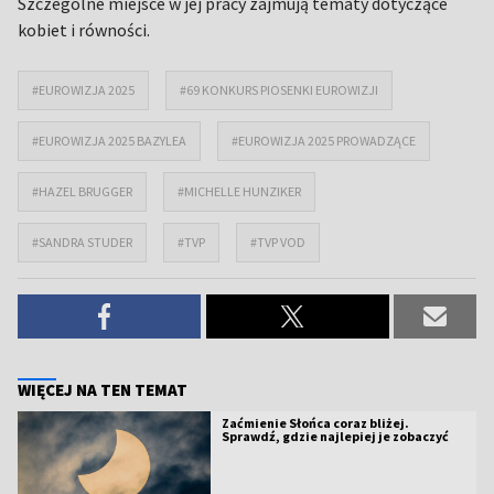
Szczególne miejsce w jej pracy zajmują tematy dotyczące
kobiet i równości.
#EUROWIZJA 2025
#69 KONKURS PIOSENKI EUROWIZJI
#EUROWIZJA 2025 BAZYLEA
#EUROWIZJA 2025 PROWADZĄCE
#HAZEL BRUGGER
#MICHELLE HUNZIKER
#SANDRA STUDER
#TVP
#TVP VOD
WIĘCEJ NA TEN TEMAT
Zaćmienie Słońca coraz bliżej.
Sprawdź, gdzie najlepiej je zobaczyć