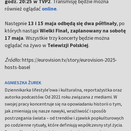
godz. 20:25 w TVP2
. Transmisję będzie można
również oglądać
online
.
Następnie
13 i 15 maja odbędą się dwa półfinały
, po
których nastąpi
Wielki Finał, zaplanowany na sobotę
17 maja
. Wszystkie trzy koncerty będzie można
oglądać na żywo w
Telewizji Polskiej
.
Źródło:
https://eurovision.tv/story/eurovision-2025-
hosts-basel
AGNIESZKA ŻUREK
Dziennikarka lifestyle’owa i kulturalna, reportażystka oraz
autorka podcastów. Od 2021 roku związana z mediami. W
swojej pracy koncentruje się na opowiadaniu historii o tym,
jak zmieniają się nasze nawyki, wrażliwość i sposób
postrzegania świata – od trendów i zjawisk popkulturowych
po codzienne rytuały, które definiują współczesny styl życia.