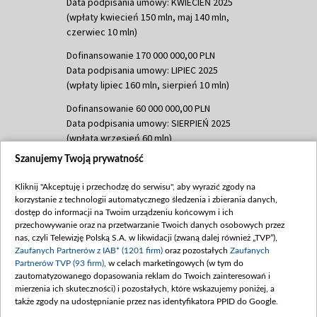
Data podpisania umowy: KWIECIEŃ 2025
(wpłaty kwiecień 150 mln, maj 140 mln,
czerwiec 10 mln)
Dofinansowanie 170 000 000,00 PLN
Data podpisania umowy: LIPIEC 2025
(wpłaty lipiec 160 mln, sierpień 10 mln)
Dofinansowanie 60 000 000,00 PLN
Data podpisania umowy: SIERPIEŃ 2025
(wpłata wrzesień 60 mln)
Szanujemy Twoją prywatność
Dofinansowanie 635 783 051,21 PLN
Data podpisania umowy: WRZESIEŃ 2025
Kliknij "Akceptuję i przechodzę do serwisu", aby wyrazić zgody na
(wpłata wrzesień 100 mln, październik 350
korzystanie z technologii automatycznego śledzenia i zbierania danych,
mln, listopad 265 mln)
dostęp do informacji na Twoim urządzeniu końcowym i ich
przechowywanie oraz na przetwarzanie Twoich danych osobowych przez
Dofinansowanie 48 862 000,00 PLN
nas, czyli Telewizję Polską S.A. w likwidacji (zwaną dalej również „TVP”),
Data podpisania umowy: GRUDZIEŃ 2025
Zaufanych Partnerów z IAB* (1201 firm)
oraz pozostałych
Zaufanych
(wpłata grudzień 60,548 mln)
Partnerów TVP (93 firm)
, w celach marketingowych (w tym do
zautomatyzowanego dopasowania reklam do Twoich zainteresowań i
Dofinansowanie 900 000 000,00 PLN
mierzenia ich skuteczności) i pozostałych, które wskazujemy poniżej, a
Data podpisania umowy: LUTY 2026 (wpłata
także zgody na udostępnianie przez nas identyfikatora PPID do Google.
26 lutego 80 mln, 4 marca 370 mln,
8