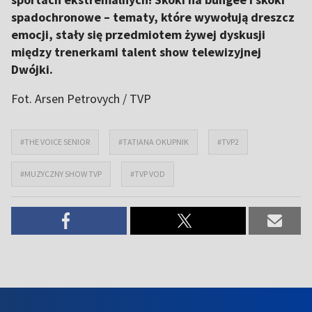
spadochronowe – tematy, które wywołują dreszcz
emocji, stały się przedmiotem żywej dyskusji
między trenerkami talent show telewizyjnej
Dwójki.
Fot. Arsen Petrovych / TVP
#THE VOICE SENIOR
#TATIANA OKUPNIK
#TVP2
#MUZYCZNY SHOW TVP
#TVP VOD