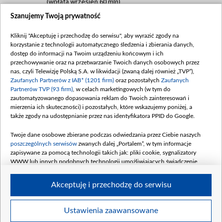
(wpłata wrzesień 60 mln)
Szanujemy Twoją prywatność
Dofinansowanie 635 783 051,21 PLN
Data podpisania umowy: WRZESIEŃ 2025
Kliknij "Akceptuję i przechodzę do serwisu", aby wyrazić zgody na
(wpłata wrzesień 100 mln, październik 350
korzystanie z technologii automatycznego śledzenia i zbierania danych,
mln, listopad 265 mln)
dostęp do informacji na Twoim urządzeniu końcowym i ich
przechowywanie oraz na przetwarzanie Twoich danych osobowych przez
Dofinansowanie 48 862 000,00 PLN
nas, czyli Telewizję Polską S.A. w likwidacji (zwaną dalej również „TVP”),
Data podpisania umowy: GRUDZIEŃ 2025
Zaufanych Partnerów z IAB* (1201 firm)
oraz pozostałych
Zaufanych
(wpłata grudzień 60,548 mln)
Partnerów TVP (93 firm)
, w celach marketingowych (w tym do
zautomatyzowanego dopasowania reklam do Twoich zainteresowań i
Dofinansowanie 900 000 000,00 PLN
mierzenia ich skuteczności) i pozostałych, które wskazujemy poniżej, a
Data podpisania umowy: LUTY 2026 (wpłata
także zgody na udostępnianie przez nas identyfikatora PPID do Google.
26 lutego 80 mln, 4 marca 370 mln,
8
kwiecień 180 mln, 7 maja 180 mln, 8
Twoje dane osobowe zbierane podczas odwiedzania przez Ciebie naszych
czerwca 90 mln)
poszczególnych serwisów
zwanych dalej „Portalem”, w tym informacje
zapisywane za pomocą technologii takich jak: pliki cookie, sygnalizatory
Dofinansowanie 250 000 000,00 PLN
WWW lub innych podobnych technologii umożliwiających świadczenie
Data podpisania umowy LIPIEC 2026 (wpłata
dopasowanych i bezpiecznych usług, personalizację treści oraz reklam,
udostępnianie funkcji mediów społecznościowych oraz analizowanie ruchu
4 sierpnia 250 mln
Akceptuję i przechodzę do serwisu
w Internecie.
Twoje dane osobowe zbierane podczas odwiedzania przez Ciebie
Ustawienia zaawansowane
poszczególnych serwisów
na Portalu, takie jak adresy IP, identyfikatory