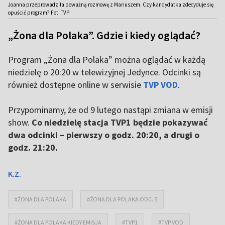
Joanna przeprowadziła poważną rozmowę z Mariuszem. Czy kandydatka zdecyduje się
opuścić program? Fot. TVP
„Żona dla Polaka”. Gdzie i kiedy oglądać?
Program „Żona dla Polaka” można oglądać w każdą
niedzielę o 20:20 w telewizyjnej Jedynce. Odcinki są
również dostępne online w serwisie
TVP VOD
.
Przypominamy, że od 9 lutego nastąpi zmiana w emisji
show.
Co niedzielę stacja TVP1 będzie pokazywać
dwa odcinki – pierwszy o godz. 20:20, a drugi o
godz. 21:20.
K.Z.
#ŻONA DLA POLAKA
#ŻONA DLA POLAKA ODC. 5
#ŻONA DLA POLAKA KIEDY EMISJA
#TVP1
#TVP VOD