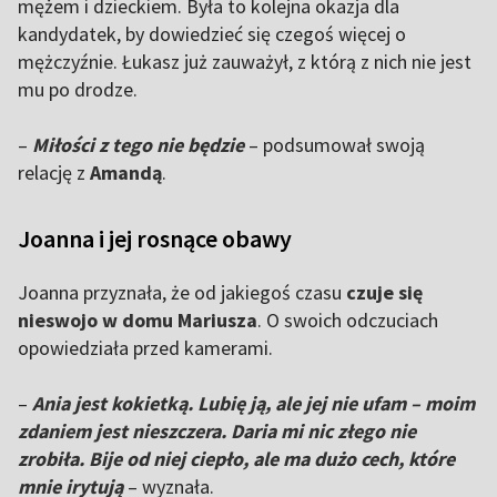
mężem i dzieckiem. Była to kolejna okazja dla
kandydatek, by dowiedzieć się czegoś więcej o
mężczyźnie. Łukasz już zauważył, z którą z nich nie jest
mu po drodze.
–
Miłości z tego nie będzie
– podsumował swoją
relację z
Amandą
.
Joanna i jej rosnące obawy
Joanna przyznała, że od jakiegoś czasu
czuje się
nieswojo w domu Mariusza
. O swoich odczuciach
opowiedziała przed kamerami.
–
Ania jest kokietką. Lubię ją, ale jej nie ufam – moim
zdaniem jest nieszczera. Daria mi nic złego nie
zrobiła. Bije od niej ciepło, ale ma dużo cech, które
mnie irytują
– wyznała.