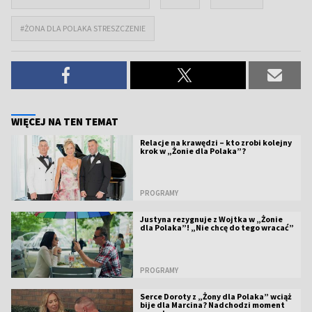
#ŻONA DLA POLAKA STRESZCZENIE
WIĘCEJ NA TEN TEMAT
Relacje na krawędzi – kto zrobi kolejny
krok w „Żonie dla Polaka”?
PROGRAMY
Justyna rezygnuje z Wojtka w „Żonie
dla Polaka”! „Nie chcę do tego wracać”
PROGRAMY
Serce Doroty z „Żony dla Polaka” wciąż
bije dla Marcina? Nadchodzi moment