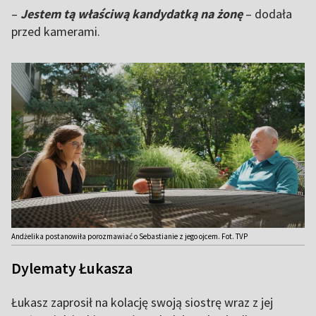
–
Jestem tą właściwą kandydatką na żonę
– dodała
przed kamerami.
Andżelika postanowiła porozmawiać o Sebastianie z jego ojcem. Fot. TVP
Dylematy Łukasza
Łukasz zaprosił na kolację swoją siostrę wraz z jej