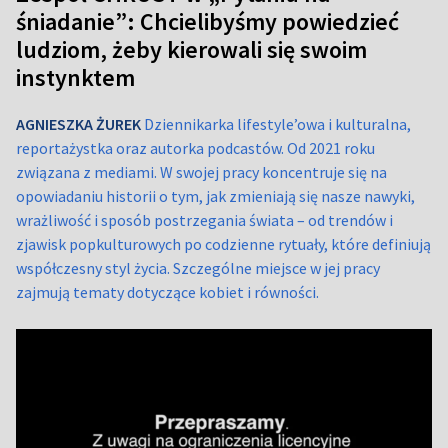
śniadanie”: Chcielibyśmy powiedzieć
ludziom, żeby kierowali się swoim
instynktem
AGNIESZKA ŻUREK
Dziennikarka lifestyle’owa i kulturalna,
reportażystka oraz autorka podcastów. Od 2021 roku
związana z mediami. W swojej pracy koncentruje się na
opowiadaniu historii o tym, jak zmieniają się nasze nawyki,
wrażliwość i sposób postrzegania świata – od trendów i
zjawisk popkulturowych po codzienne rytuały, które definiują
współczesny styl życia. Szczególne miejsce w jej pracy
zajmują tematy dotyczące kobiet i równości.