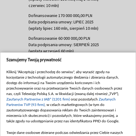
czerwiec 10 mln)
Dofinansowanie 170 000 000,00 PLN
Data podpisania umowy: LIPIEC 2025
(wpłaty lipiec 160 mln, sierpień 10 mln)
Dofinansowanie 60 000 000,00 PLN
Data podpisania umowy: SIERPIEŃ 2025
(wpłata wrzesień 60 mln)
Szanujemy Twoją prywatność
Dofinansowanie 635 783 051,21 PLN
Data podpisania umowy: WRZESIEŃ 2025
Kliknij "Akceptuję i przechodzę do serwisu", aby wyrazić zgody na
(wpłata wrzesień 100 mln, październik 350
korzystanie z technologii automatycznego śledzenia i zbierania danych,
mln, listopad 265 mln)
dostęp do informacji na Twoim urządzeniu końcowym i ich
przechowywanie oraz na przetwarzanie Twoich danych osobowych przez
Dofinansowanie 48 862 000,00 PLN
nas, czyli Telewizję Polską S.A. w likwidacji (zwaną dalej również „TVP”),
Data podpisania umowy: GRUDZIEŃ 2025
Zaufanych Partnerów z IAB* (1201 firm)
oraz pozostałych
Zaufanych
(wpłata grudzień 60,548 mln)
Partnerów TVP (93 firm)
, w celach marketingowych (w tym do
zautomatyzowanego dopasowania reklam do Twoich zainteresowań i
Dofinansowanie 900 000 000,00 PLN
mierzenia ich skuteczności) i pozostałych, które wskazujemy poniżej, a
Data podpisania umowy: LUTY 2026 (wpłata
także zgody na udostępnianie przez nas identyfikatora PPID do Google.
26 lutego 80 mln, 4 marca 370 mln,
8
kwiecień 180 mln, 7 maja 180 mln, 8
Twoje dane osobowe zbierane podczas odwiedzania przez Ciebie naszych