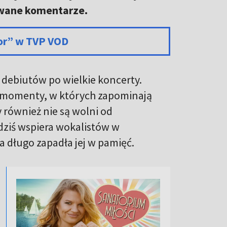
ewane komentarze.
ior” w TVP VOD
 debiutów po wielkie koncerty.
momenty, w których zapominają
y również nie są wolni od
 dziś wspiera wokalistów w
a długo zapadła jej w pamięć.