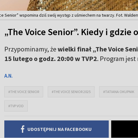
ice Senior” wspomina dziś swój występ z uśmiechem na twarzy. Fot. Walde
„The Voice Senior”. Kiedy i gdzie 
Przypominamy, że
wielki finał „The Voice Sen
15 lutego o godz. 20:00 w TVP2
. Program jes
A.N.
#THE VOICE SENIOR
#THE VOICE SENIOR 2025
#TATIANA OKUPNIK
#TVP VOD
UDOSTĘPNIJ NA FACEBOOKU