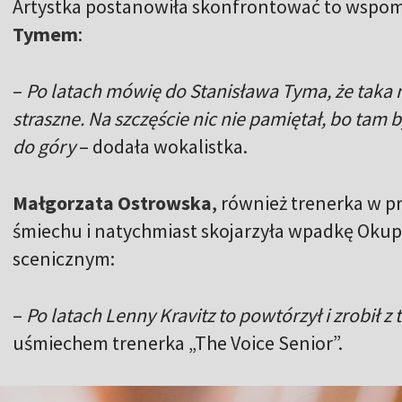
Artystka postanowiła skonfrontować to wspo
Tymem
:
–
Po latach mówię do Stanisława Tyma, że taka n
straszne. Na szczęście nic nie pamiętał, bo tam by
do góry
– dodała wokalistka.
Małgorzata Ostrowska
, również trenerka w 
śmiechu i natychmiast skojarzyła wpadkę Oku
scenicznym:
–
Po latach Lenny Kravitz to powtórzył i zrobił z 
uśmiechem trenerka „The Voice Senior”.