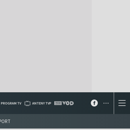
...
PROGRAM TV
ANTENY TVP
PORT