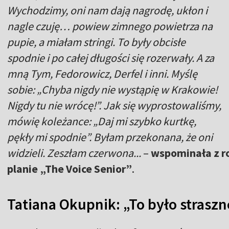
Wychodzimy, oni nam dają nagrodę, ukłon i
nagle czuję… powiew zimnego powietrza na
pupie, a miałam stringi. To były obcisłe
spodnie i po całej długości się rozerwały. A za
mną Tym, Fedorowicz, Derfel i inni. Myślę
sobie: „Chyba nigdy nie wystąpię w Krakowie!
Nigdy tu nie wrócę!”. Jak się wyprostowaliśmy,
mówię koleżance: „Daj mi szybko kurtkę,
pękły mi spodnie”. Byłam przekonana, że oni
widzieli. Zeszłam czerwona...
–
wspominała z r
planie „The Voice Senior”
.
Tatiana Okupnik: „To było straszn