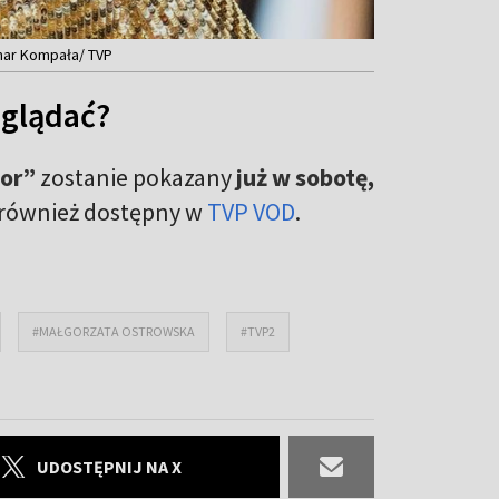
mar Kompała/ TVP
oglądać?
ior”
zostanie pokazany
już w sobotę,
t również dostępny w
TVP VOD
.
#MAŁGORZATA OSTROWSKA
#TVP2
UDOSTĘPNIJ NA X