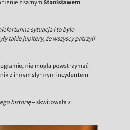
mnienie z samym
Stanisławem
iefortunna sytuacja i to było
ły takie jupitery, że wszyscy patrzyli
programie, nie mogła powstrzymać
pnik z innym słynnym incydentem
tego historię
– skwitowała z