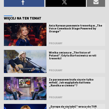
WIĘCEJ NA TEN TEMAT
Ania Karwan ponownie trenerką w „The
Voice Comeback Stage Powered by
Orange”
PROGRAMY
Wielka zmiana w „The Voice of
Poland”. Edyta Bartosiewicz w roli
trenerki!
PROGRAMY
Za parawanem kryła się nie tylko
miłość. Jak wyglądała kultowa
„Randka w ciemno”?
PROGRAMY
„Europa da się lubić” wraca do TVP.