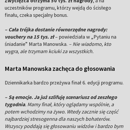
Zwycięzca otrzyma 50 tys. zł nagrody
, a na
uczestników programu, którzy wejdą do ścisłego
finału, czeka specjalny bonus.
– Cała trójka dostanie równorzędne nagrody:
vouchery na 15 tys. zł
– powiedziała w „Pytaniu na
śniadanie” Marta Manowska.
– Nie wiadomo, kto
wygra, ale trzymam kciuki za wszystkich.
Marta Manowska zachęca do głosowania
Dziennikarka bardzo przeżywa finał 6. edycji programu.
– Są emocje. Ja już szlifuję scenariusz od zeszłego
tygodnia
. Mamy finał, który oglądamy wspólnie, a
potem wchodzimy na żywo. Wtedy zacznie się część
najbardziej stresogenna dla naszych bohaterów.
Wszyscy poddają się głosowaniu widzów i bardzo bym