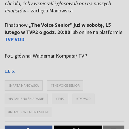
chciała, żeby wspierali i głosowali oni na naszych
finalistów
– zachęca Manowska.
Finał show
„The Voice Senior” już w sobotę, 15
lutego w TVP2 o godz. 20:00
lub online na platformie
TVP VOD
.
Fot. główna: Waldemar Kompała/ TVP
L.E.S.
#MARTA MANOWSKA
#THE VOICE SENIOR
#PYTANIE NA ŚNIADANIE
#TVP2
#TVP VOD
#MUZYCZNY TALENT SHOW