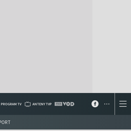
...
PROGRAM TV
ANTENY TVP
PORT