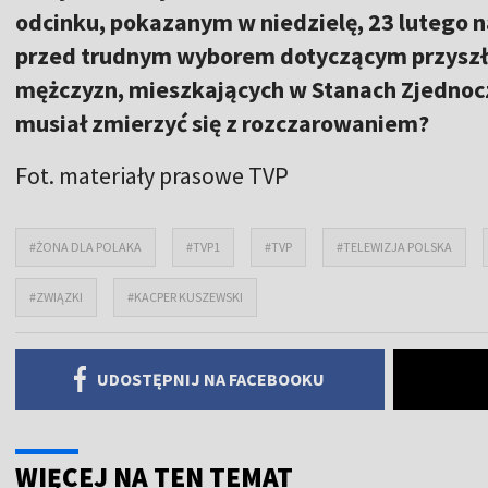
odcinku, pokazanym w niedzielę, 23 lutego n
przed trudnym wyborem dotyczącym przyszłośc
mężczyzn, mieszkających w Stanach Zjednoczo
musiał zmierzyć się z rozczarowaniem?
Fot. materiały prasowe TVP
#ŻONA DLA POLAKA
#TVP1
#TVP
#TELEWIZJA POLSKA
#ZWIĄZKI
#KACPER KUSZEWSKI
UDOSTĘPNIJ NA FACEBOOKU
WIĘCEJ NA TEN TEMAT