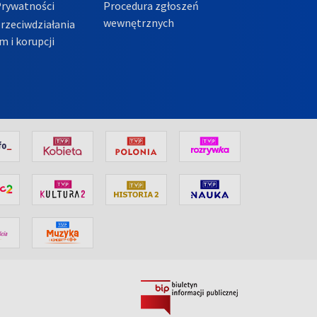
Prywatności
Procedura zgłoszeń
wewnętrznych
przeciwdziałania
m i korupcji