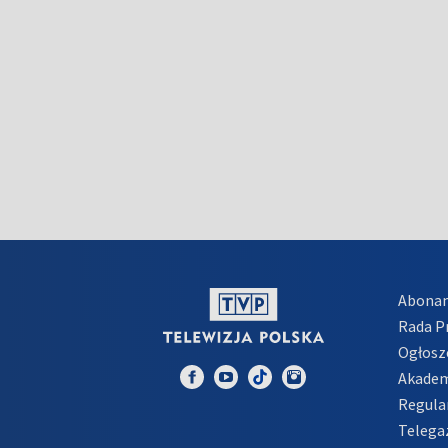
Abona
Rada 
Ogłosz
Akadem
Regula
Telega