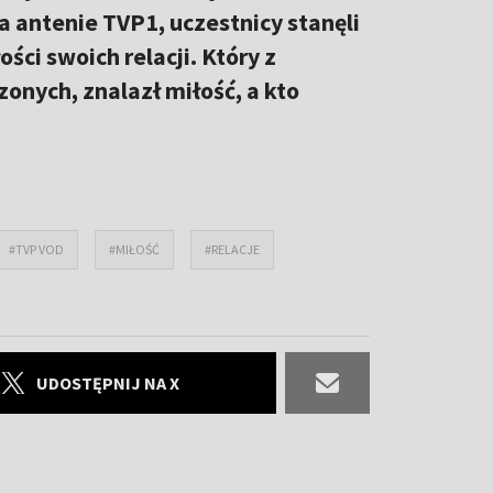
a antenie TVP1, uczestnicy stanęli
i swoich relacji. Który z
nych, znalazł miłość, a kto
#TVP VOD
#MIŁOŚĆ
#RELACJE
UDOSTĘPNIJ NA X