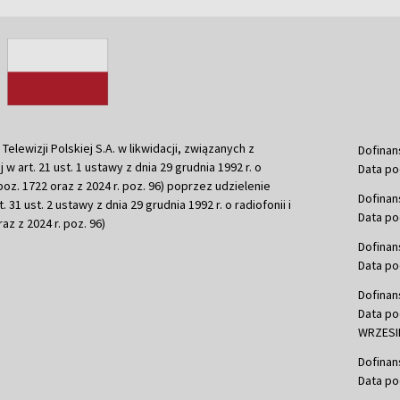
ewizji Polskiej S.A. w likwidacji, związanych z
Dofinan
j w art. 21 ust. 1 ustawy z dnia 29 grudnia 1992 r. o
Data po
r. poz. 1722 oraz z 2024 r. poz. 96) poprzez udzielenie
Dofinan
 31 ust. 2 ustawy z dnia 29 grudnia 1992 r. o radiofonii i
Data po
raz z 2024 r. poz. 96)
Dofinan
Data po
Dofinan
Data po
WRZESIE
Dofinan
Data po