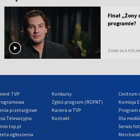
Finał „Żony 
programie?
ŻONA DLA POLA
ment TVP
Konkursy
Centrum i
Programowa
Zgłoś program (ROPAT)
Komisja E
enia przetargowe
Kariera w TVP
Program d
ia Telewizyjna
Kontakt
Dla medi
min tvp.pl
Serwis fo
zeta ogłoszenia
Merchandi