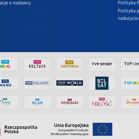
acje o nadawcy
Polityka 
Polityka 
nadużycio