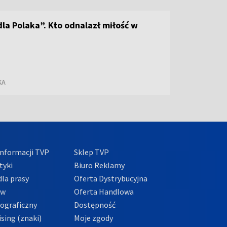
dla Polaka”. Kto odnalazł miłość w
KA
nformacji TVP
Sklep TVP
tyki
Biuro Reklamy
la prasy
Oferta Dystrybucyjna
ów
Oferta Handlowa
tograficzny
Dostępność
sing (znaki)
Moje zgody