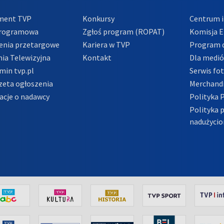
ment TVP
Konkursy
Centrum i
Programowa
Zgłoś program (ROPAT)
Komisja E
enia przetargowe
Kariera w TVP
Program d
ia Telewizyjna
Kontakt
Dla medi
min tvp.pl
Serwis fo
zeta ogłoszenia
Merchandi
acje o nadawcy
Polityka 
Polityka 
nadużycio