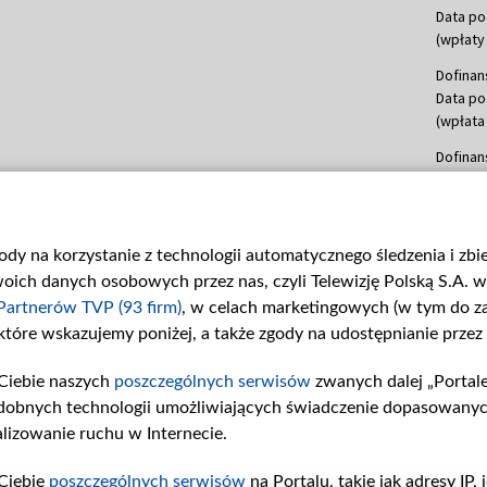
Data po
(wpłaty 
Dofinan
Data po
(wpłata
Dofinan
Data po
(wpłata
mln, lis
gody na korzystanie z technologii automatycznego śledzenia i zb
Dofinan
ch danych osobowych przez nas, czyli Telewizję Polską S.A. w 
Data po
(wpłata
Partnerów TVP (93 firm)
, w celach marketingowych (w tym do 
 które wskazujemy poniżej, a także zgody na udostępnianie przez
Dofinan
Data po
Ciebie naszych
poszczególnych serwisów
zwanych dalej „Portal
26 lute
dobnych technologii umożliwiających świadczenie dopasowanych i
kwiecie
czerwca
lizowanie ruchu w Internecie.
Dofinan
Ciebie
poszczególnych serwisów
na Portalu, takie jak adresy IP