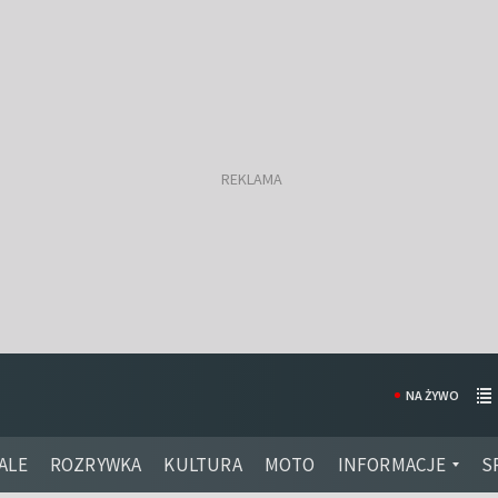
NA ŻYWO
ALE
ROZRYWKA
KULTURA
MOTO
INFORMACJE
S