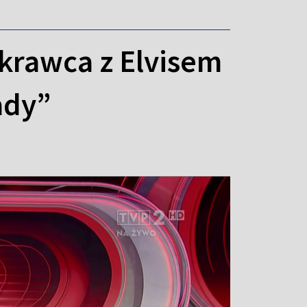
krawca z Elvisem
ady”