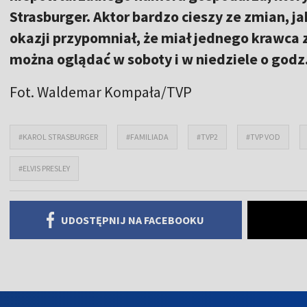
Strasburger. Aktor bardzo cieszy ze zmian, j
okazji przypomniał, że miał jednego krawca
można oglądać w soboty i w niedziele o godz
Fot. Waldemar Kompała/TVP
#KAROL STRASBURGER
#FAMILIADA
#TVP2
#TVP VOD
#ELVIS PRESLEY
UDOSTĘPNIJ NA FACEBOOKU