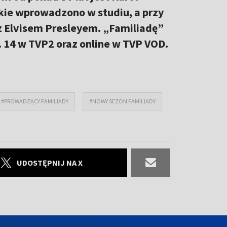
akie wprowadzono w studiu, a przy
 z Elvisem Presleyem. „Familiadę”
. 14 w TVP2 oraz online w TVP VOD.
#PROWADZĄCY FAMILIADY
#NOWY SEZON FAMILIADY
UDOSTĘPNIJ NA X