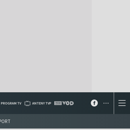
...
PROGRAM TV
ANTENY TVP
PORT