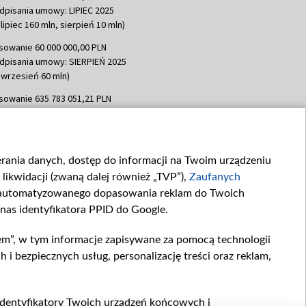
dpisania umowy: LIPIEC 2025
lipiec 160 mln, sierpień 10 mln)
sowanie 60 000 000,00 PLN
dpisania umowy: SIERPIEŃ 2025
 wrzesień 60 mln)
sowanie 635 783 051,21 PLN
dpisania umowy: WRZESIEŃ 2025
 wrzesień 100 mln, październik 350
topad 265 mln)
ierania danych, dostęp do informacji na Twoim urządzeniu
sowanie 48 862 000,00 PLN
likwidacji (zwaną dalej również „TVP”),
Zaufanych
dpisania umowy: GRUDZIEŃ 2025
 grudzień 60,548 mln)
zautomatyzowanego dopasowania reklam do Twoich
 nas identyfikatora PPID do Google.
sowanie 900 000 000,00 PLN
dpisania umowy: LUTY 2026 (wpłata
em”, w tym informacje zapisywane za pomocą technologii
go 80 mln, 4 marca 370 mln,
8
 bezpiecznych usług, personalizację treści oraz reklam,
ń 180 mln, 7 maja 180 mln, 8
 90 mln)
sowanie 250 000 000,00 PLN
, identyfikatory Twoich urządzeń końcowych i