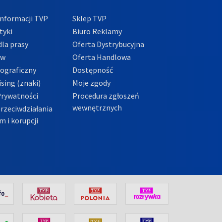
nformacji TVP
Sklep TVP
tyki
Biuro Reklamy
la prasy
Oferta Dystrybucyjna
ów
Oferta Handlowa
tograficzny
Dostępność
sing (znaki)
Moje zgody
Prywatności
Procedura zgłoszeń
wewnętrznych
przeciwdziałania
m i korupcji