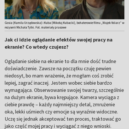
Gosia (Kamila Urzędowska) i Kuba (Mikołaj Kubacki), bohaterowie filmu „Wujek foliarz” w
reżyserii Michała Tylki. Fot. materiały prasowe
Jak ci idzie oglądanie efektów swojej pracy na
ekranie? Co wtedy czujesz?
Oglądanie siebie na ekranie to dla mnie dość trudne
doświadczenie. Zawsze na początku czuję pewien
niedosyt, bo mam wrażenie, że mogłam coś zrobić
lepiej, zagrać inaczej. Jestem wobec siebie bardzo
wymagająca. Obserwowanie swojej twarzy, szczególnie
na dużym ekranie, bywa krępujące. Kamera wyciąga z
ciebie prawdę – każdy najmniejszy detal, zmrużenie
oka, lekki uśmiech czy emocje są wyraźnie widoczne.
Uczę się jednak akceptować ten proces, traktować go
jako część mojej pracy i wyciągać z niego wnioski.