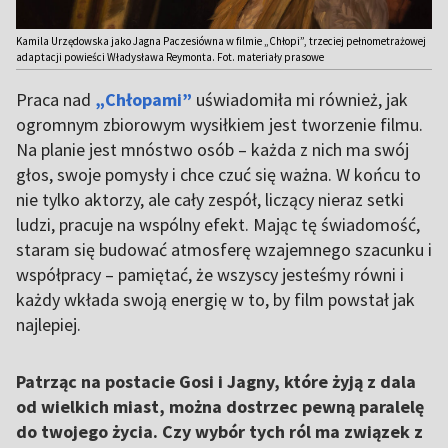
Kamila Urzędowska jako Jagna Paczesiówna w filmie „Chłopi”, trzeciej pełnometrażowej
adaptacji powieści Władysława Reymonta. Fot. materiały prasowe
Praca nad
„Chłopami”
uświadomiła mi również, jak
ogromnym zbiorowym wysiłkiem jest tworzenie filmu.
Na planie jest mnóstwo osób – każda z nich ma swój
głos, swoje pomysły i chce czuć się ważna. W końcu to
nie tylko aktorzy, ale cały zespół, liczący nieraz setki
ludzi, pracuje na wspólny efekt. Mając tę świadomość,
staram się budować atmosferę wzajemnego szacunku i
współpracy – pamiętać, że wszyscy jesteśmy równi i
każdy wkłada swoją energię w to, by film powstał jak
najlepiej.
Patrząc na postacie Gosi i Jagny, które żyją z dala
od wielkich miast, można dostrzec pewną paralelę
do twojego życia. Czy wybór tych ról ma związek z