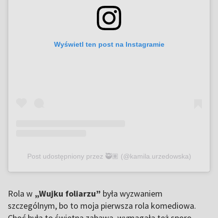
Wyświetl ten post na Instagramie
Post udostępniony przez 🥷🏽 (@kamila.urzedowska)
Rola w
„Wujku foliarzu”
była wyzwaniem
szczególnym, bo to moja pierwsza rola komediowa.
Choć była to świetna zabawa, wymagała też sporo