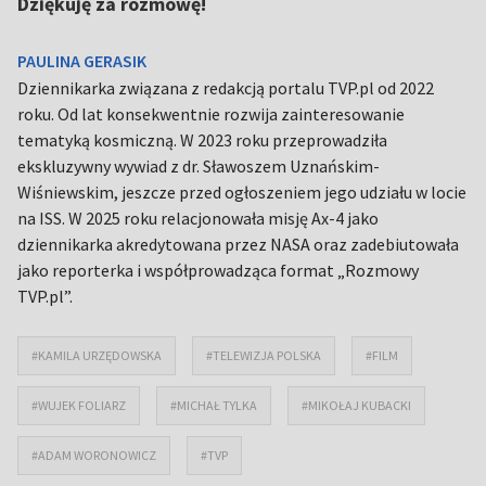
Dziękuję za rozmowę!
PAULINA GERASIK
Dziennikarka związana z redakcją portalu TVP.pl od 2022
roku. Od lat konsekwentnie rozwija zainteresowanie
tematyką kosmiczną. W 2023 roku przeprowadziła
ekskluzywny wywiad z dr. Sławoszem Uznańskim-
Wiśniewskim, jeszcze przed ogłoszeniem jego udziału w locie
na ISS. W 2025 roku relacjonowała misję Ax-4 jako
dziennikarka akredytowana przez NASA oraz zadebiutowała
jako reporterka i współprowadząca format „Rozmowy
TVP.pl”.
#KAMILA URZĘDOWSKA
#TELEWIZJA POLSKA
#FILM
#WUJEK FOLIARZ
#MICHAŁ TYLKA
#MIKOŁAJ KUBACKI
#ADAM WORONOWICZ
#TVP