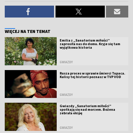
WIĘCEJ NA TEN TEMAT
Emilia z „Sanatorium miłości”
zaprosiła nas do domu. Kryje się tam
wyjątkowa historia
GWIAZDY
Rusza proces w sprawie śmierci Tupaca.
Kulisy tej historii poznasz w TVP VOD
GWIAZDY
Gwiazdy „Sanatorium miłości”
spotkają się nad morzem. Bożena
zebrała ekipę
GWIAZDY