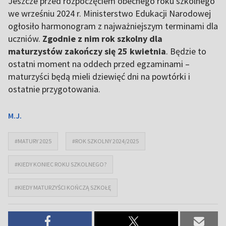
Jeszcze przed rozpoczęciem obecnego roku szkolnego
we wrześniu 2024 r. Ministerstwo Edukacji Narodowej
ogłosiło harmonogram z najważniejszym terminami dla
uczniów.
Zgodnie z nim rok szkolny dla
maturzystów zakończy się 25 kwietnia
. Będzie to
ostatni moment na oddech przed egzaminami –
maturzyści będą mieli dziewięć dni na powtórki i
ostatnie przygotowania.
M.J.
#MATURY 2025
#ROK SZKOLNY 2024/2025
#KIEDY KONIEC ROKU SZKOLNEGO?
#KIEDY MATURZYŚCI KOŃCZĄ SZKOŁĘ