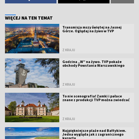
WIĘCEJ NA TEN TEMAT
Transmisja mszy świętej na Jasnej
Górze. Oglądaj na żywo w TVP
Z KRAJU
Godzina „W” na żywo. TVP pokaże
obchody Powstania Warszawskiego
Z KRAJU
To nie scenografia! Zamki i pałace
znane z produkcji TVP można zwiedzać
Z KRAJU
Najpiękniejsze plaże nad Bałtykiem.
Jedna wygląda jak z zagranicznego
kurortu