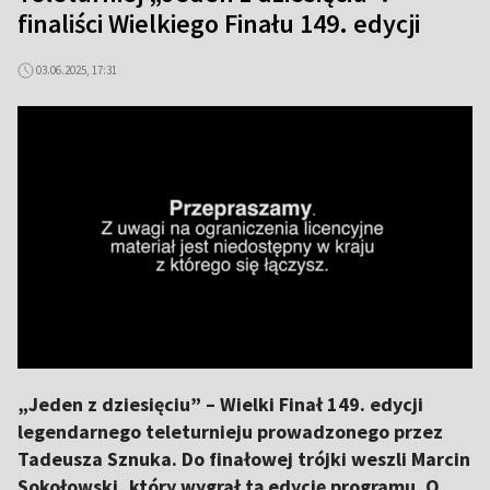
finaliści Wielkiego Finału 149. edycji
03.06.2025, 17:31
„Jeden z dziesięciu” – Wielki Finał 149. edycji
legendarnego teleturnieju prowadzonego przez
Tadeusza Sznuka. Do finałowej trójki weszli Marcin
Sokołowski, który wygrał tą edycję programu. O