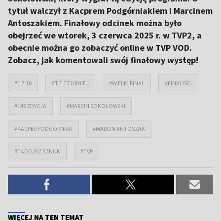
tytuł walczył z Kacprem Podgórniakiem i Marcinem
Antoszakiem. Finałowy odcinek można było
obejrzeć we wtorek, 3 czerwca 2025 r. w TVP2, a
obecnie można go zobaczyć online w TVP VOD.
Zobacz, jak komentowali swój finałowy występ!
#1 Z 10
#TELETURNIEJ
#WIELKI FINAŁ
#FINALIŚCI
#149 EDYCJA
#MARCIN SOKOŁOWSKI
#KACPER PODGÓRNIAK
#MARCIN ANTOSZAK
#TADEUSZ SZNUK
#TVP
WIĘCEJ NA TEN TEMAT