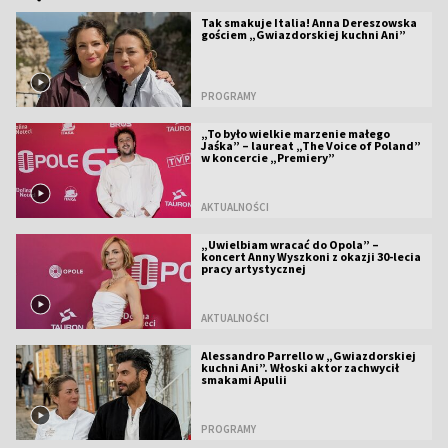
Tak smakuje Italia! Anna Dereszowska
gościem „Gwiazdorskiej kuchni Ani”
PROGRAMY
„To było wielkie marzenie małego
Jaśka” – laureat „The Voice of Poland”
w koncercie „Premiery”
AKTUALNOŚCI
„Uwielbiam wracać do Opola” –
koncert Anny Wyszkoni z okazji 30-lecia
pracy artystycznej
AKTUALNOŚCI
Alessandro Parrello w „Gwiazdorskiej
kuchni Ani”. Włoski aktor zachwycił
smakami Apulii
PROGRAMY