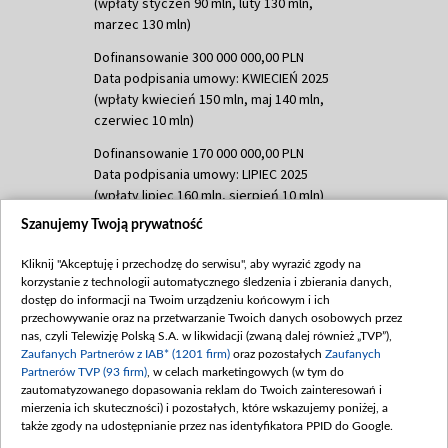
(wpłaty styczeń 90 mln, luty 130 mln,
marzec 130 mln)
Dofinansowanie 300 000 000,00 PLN
Data podpisania umowy: KWIECIEŃ 2025
(wpłaty kwiecień 150 mln, maj 140 mln,
czerwiec 10 mln)
Dofinansowanie 170 000 000,00 PLN
Data podpisania umowy: LIPIEC 2025
(wpłaty lipiec 160 mln, sierpień 10 mln)
Szanujemy Twoją prywatność
Dofinansowanie 60 000 000,00 PLN
Data podpisania umowy: SIERPIEŃ 2025
Kliknij "Akceptuję i przechodzę do serwisu", aby wyrazić zgody na
(wpłata wrzesień 60 mln)
korzystanie z technologii automatycznego śledzenia i zbierania danych,
Dofinansowanie 635 783 051,21 PLN
dostęp do informacji na Twoim urządzeniu końcowym i ich
przechowywanie oraz na przetwarzanie Twoich danych osobowych przez
Data podpisania umowy: WRZESIEŃ 2025
nas, czyli Telewizję Polską S.A. w likwidacji (zwaną dalej również „TVP”),
(wpłata wrzesień 100 mln, październik 350
Zaufanych Partnerów z IAB* (1201 firm)
oraz pozostałych
Zaufanych
mln, listopad 265 mln)
Partnerów TVP (93 firm)
, w celach marketingowych (w tym do
zautomatyzowanego dopasowania reklam do Twoich zainteresowań i
Dofinansowanie 48 862 000,00 PLN
mierzenia ich skuteczności) i pozostałych, które wskazujemy poniżej, a
Data podpisania umowy: GRUDZIEŃ 2025
także zgody na udostępnianie przez nas identyfikatora PPID do Google.
(wpłata grudzień 60,548 mln)