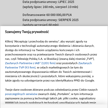
Data podpisania umowy: LIPIEC 2025
(wpłaty lipiec 160 mln, sierpień 10 mln)
Dofinansowanie 60 000 000,00 PLN
Data podpisania umowy: SIERPIEŃ 2025
(wpłata wrzesień 60 mln)
Szanujemy Twoją prywatność
Dofinansowanie 635 783 051,21 PLN
Data podpisania umowy: WRZESIEŃ 2025
Kliknij "Akceptuję i przechodzę do serwisu", aby wyrazić zgody na
(wpłata wrzesień 100 mln, październik 350
korzystanie z technologii automatycznego śledzenia i zbierania danych,
mln, listopad 265 mln)
dostęp do informacji na Twoim urządzeniu końcowym i ich
przechowywanie oraz na przetwarzanie Twoich danych osobowych przez
Dofinansowanie 48 862 000,00 PLN
nas, czyli Telewizję Polską S.A. w likwidacji (zwaną dalej również „TVP”),
Data podpisania umowy: GRUDZIEŃ 2025
Zaufanych Partnerów z IAB* (1201 firm)
oraz pozostałych
Zaufanych
(wpłata grudzień 60,548 mln)
Partnerów TVP (93 firm)
, w celach marketingowych (w tym do
zautomatyzowanego dopasowania reklam do Twoich zainteresowań i
Dofinansowanie 900 000 000,00 PLN
mierzenia ich skuteczności) i pozostałych, które wskazujemy poniżej, a
Data podpisania umowy: LUTY 2026 (wpłata
także zgody na udostępnianie przez nas identyfikatora PPID do Google.
26 lutego 80 mln, 4 marca 370 mln,
8
kwiecień 180 mln, 7 maja 180 mln, 8
Twoje dane osobowe zbierane podczas odwiedzania przez Ciebie naszych
czerwca 90 mln)
poszczególnych serwisów
zwanych dalej „Portalem”, w tym informacje
zapisywane za pomocą technologii takich jak: pliki cookie, sygnalizatory
Dofinansowanie 250 000 000,00 PLN
WWW lub innych podobnych technologii umożliwiających świadczenie
Data podpisania umowy LIPIEC 2026 (wpłata
dopasowanych i bezpiecznych usług, personalizację treści oraz reklam,