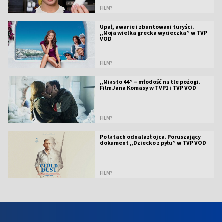
FILMY
Upał, awarie i zbuntowani turyści.
„Moja wielka grecka wycieczka” w TVP
VOD
FILMY
„Miasto 44” – młodość na tle pożogi.
Film Jana Komasy w TVP1 i TVP VOD
FILMY
Po latach odnalazł ojca. Poruszający
dokument „Dziecko z pyłu” w TVP VOD
FILMY