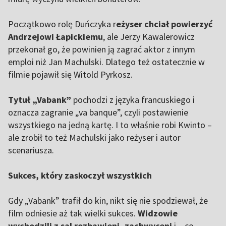
Początkowo rolę Duńczyka r
eżyser chciał powierzyć
Andrzejowi Łapickiemu
, ale Jerzy Kawalerowicz
przekonał go, że powinien ją zagrać aktor z innym
emploi niż Jan Machulski. Dlatego też ostatecznie w
filmie pojawił się Witold Pyrkosz.
Tytuł „Vabank”
pochodzi z języka francuskiego i
oznacza zagranie „va banque”, czyli postawienie
wszystkiego na jedną kartę. I to właśnie robi Kwinto –
ale zrobił to też Machulski jako reżyser i autor
scenariusza.
Sukces, który zaskoczył wszystkich
Gdy „Vabank” trafił do kin, nikt się nie spodziewał, że
film odniesie aż tak wielki sukces.
Widzowie
wychodzili z sal rozbawieni, zachwyceni
i – co