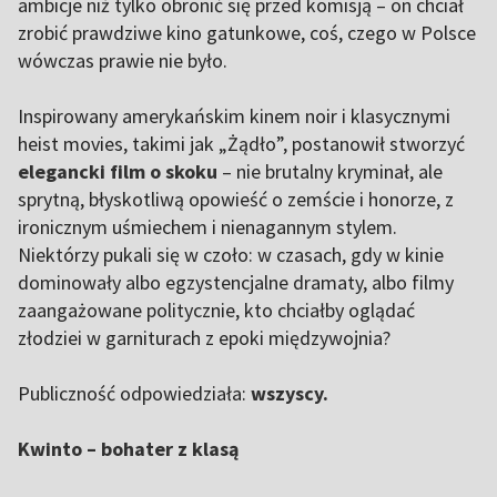
ambicje niż tylko obronić się przed komisją – on chciał
zrobić prawdziwe kino gatunkowe, coś, czego w Polsce
wówczas prawie nie było.
Inspirowany amerykańskim kinem noir i klasycznymi
heist movies, takimi jak „Żądło”, postanowił stworzyć
elegancki film o skoku
– nie brutalny kryminał, ale
sprytną, błyskotliwą opowieść o zemście i honorze, z
ironicznym uśmiechem i nienagannym stylem.
Niektórzy pukali się w czoło: w czasach, gdy w kinie
dominowały albo egzystencjalne dramaty, albo filmy
zaangażowane politycznie, kto chciałby oglądać
złodziei w garniturach z epoki międzywojnia?
Publiczność odpowiedziała:
wszyscy.
Kwinto – bohater z klasą