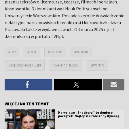
pisaniu tekstów o literaturze, teatrze, filmach i serialach.
Absolwentka Dziennikarstwa i Nauk Politycznych na
Uniwersytecie Warszawskim. Posiada szerokie doświadczenie
redakcyjne na stanowiskach redaktorki i kierowniczki działu.
Pracowała także w wydawnictwach. Od marca 2025 r. jest
dziennikarką w portalu TVP.pl.
#TVP
#TVP1
#TVP VOD
#VABANK
#JULIUSZ MACHULSKI
#JAN MACHULSKI
#KWINTO
WIĘCEJ NA TEN TEMAT
Marysia ze „Znachora” to dopiero
początek. Najlepsze role Anny Dymnej