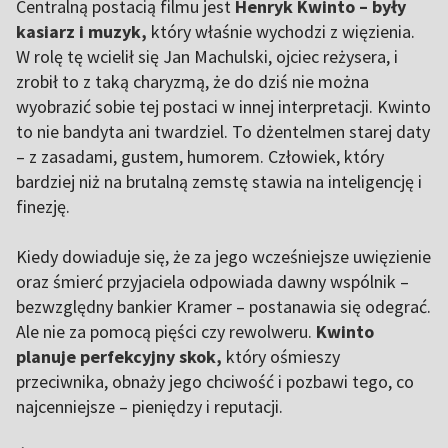
Centralną postacią filmu jest
Henryk Kwinto – były
kasiarz i muzyk,
który właśnie wychodzi z więzienia.
W rolę tę wcielił się Jan Machulski, ojciec reżysera, i
zrobił to z taką charyzmą, że do dziś nie można
wyobrazić sobie tej postaci w innej interpretacji. Kwinto
to nie bandyta ani twardziel. To dżentelmen starej daty
– z zasadami, gustem, humorem. Człowiek, który
bardziej niż na brutalną zemstę stawia na inteligencję i
finezję.
Kiedy dowiaduje się, że za jego wcześniejsze uwięzienie
oraz śmierć przyjaciela odpowiada dawny wspólnik –
bezwzględny bankier Kramer – postanawia się odegrać.
Ale nie za pomocą pięści czy rewolweru.
Kwinto
planuje perfekcyjny skok,
który ośmieszy
przeciwnika, obnaży jego chciwość i pozbawi tego, co
najcenniejsze – pieniędzy i reputacji.