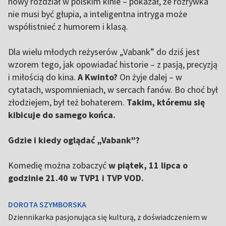
nowy rozdział w polskim kinie – pokazał, że rozrywka
nie musi być głupia, a inteligentna intryga może
współistnieć z humorem i klasą.
Dla wielu młodych reżyserów „Vabank” do dziś jest
wzorem tego, jak opowiadać historie – z pasją, precyzją
i miłością do kina.
A Kwinto?
On żyje dalej – w
cytatach, wspomnieniach, w sercach fanów. Bo choć był
złodziejem, był też bohaterem.
Takim, któremu się
kibicuje do samego końca.
Gdzie i kiedy oglądać „Vabank”?
Komedię można zobaczyć
w piątek, 11 lipca o
godzinie 21.40 w TVP1 i TVP VOD.
DOROTA SZYMBORSKA
Dziennikarka pasjonująca się kulturą, z doświadczeniem w