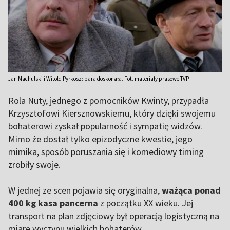
Jan Machulski i Witold Pyrkosz: para doskonała. Fot. materiały prasowe TVP
Rola Nuty, jednego z pomocników Kwinty, przypadła
Krzysztofowi Kiersznowskiemu, który dzięki swojemu
bohaterowi zyskał popularność i sympatię widzów.
Mimo że dostał tylko epizodyczne kwestie, jego
mimika, sposób poruszania się i komediowy timing
zrobiły swoje.
W jednej ze scen pojawia się oryginalna,
ważąca ponad
400 kg kasa pancerna
z początku XX wieku. Jej
transport na plan zdjęciowy był operacją logistyczną na
miarę wyczynu wielkich bohaterów.