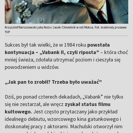
Krzysztof Kiersznowski jako Nuta i Jacek Chmielnik w roli Moksa. Fot. materiały prasowe
TVP
Sukces był tak wielki, że w 1984 roku
powstała
kontynuacja – „Vabank II, czyli riposta”
– która choć
mniej świeża, zdołała utrzymać poziom i cieszyła się
powodzeniem u widzów.
„Jak pan to zrobił? Trzeba było uważać”
Dziś, po ponad czterech dekadach, „Vabank” nie tylko
się nie zestarzał, ale wręcz
zyskał status filmu
kultowego.
Jest często przytaczany jako przykład
idealnego debiutu, wzorcowego kina gatunkowego i
doskonałej pracy z aktorami. Machulski otworzył nim