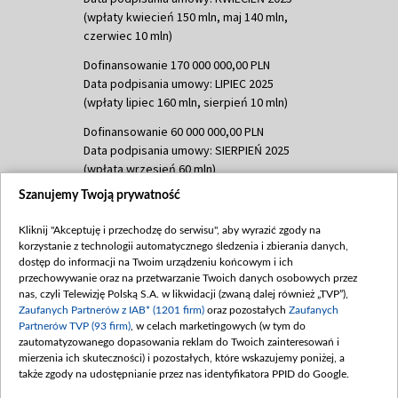
(wpłaty kwiecień 150 mln, maj 140 mln,
czerwiec 10 mln)
Dofinansowanie 170 000 000,00 PLN
Data podpisania umowy: LIPIEC 2025
(wpłaty lipiec 160 mln, sierpień 10 mln)
Dofinansowanie 60 000 000,00 PLN
Data podpisania umowy: SIERPIEŃ 2025
(wpłata wrzesień 60 mln)
Szanujemy Twoją prywatność
Dofinansowanie 635 783 051,21 PLN
Data podpisania umowy: WRZESIEŃ 2025
Kliknij "Akceptuję i przechodzę do serwisu", aby wyrazić zgody na
(wpłata wrzesień 100 mln, październik 350
korzystanie z technologii automatycznego śledzenia i zbierania danych,
mln, listopad 265 mln)
dostęp do informacji na Twoim urządzeniu końcowym i ich
przechowywanie oraz na przetwarzanie Twoich danych osobowych przez
Dofinansowanie 48 862 000,00 PLN
nas, czyli Telewizję Polską S.A. w likwidacji (zwaną dalej również „TVP”),
Data podpisania umowy: GRUDZIEŃ 2025
Zaufanych Partnerów z IAB* (1201 firm)
oraz pozostałych
Zaufanych
(wpłata grudzień 60,548 mln)
Partnerów TVP (93 firm)
, w celach marketingowych (w tym do
zautomatyzowanego dopasowania reklam do Twoich zainteresowań i
Dofinansowanie 900 000 000,00 PLN
mierzenia ich skuteczności) i pozostałych, które wskazujemy poniżej, a
Data podpisania umowy: LUTY 2026 (wpłata
także zgody na udostępnianie przez nas identyfikatora PPID do Google.
26 lutego 80 mln, 4 marca 370 mln,
8