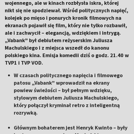
wojennego, ale w kinach rozbłysła iskra, której
nikt się nie spodziewał. Wśród politycznych napięć,
kolejek po mięso i ponurych kronik filmowych na
ekranach pojawił się film, który nie tylko rozbawił,
ale i zachwycił – elegancją, wdziękiem i intrygą.
„Vabank” był debiutem reżyserskim Juliusza
Machulskiego i z miejsca wszedł do kanonu
polskiego kina. Emisja komedii dziś o godz. 21.40 w
TVP1 i TVP VOD.
W czasach politycznego napięcia i filmowego
patosu „Vabank” wprowadził na ekrany
powiew świeżości – był pełnym wdzięku,
stylowym debiutem Juliusza Machulskiego,
który połączył kryminał retro z inteligentną
rozrywką.
Głównym bohaterem jest Henryk Kwinto – były