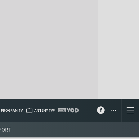
...
PROGRAM TV
ANTENY TVP
PORT