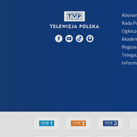
Abona
Rada 
Ogłosz
Akadem
Regula
Telega
Inform