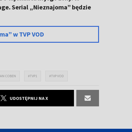
age. Serial „Nieznajoma” będzie
oma” w TVP VOD
LAN COBEN
#TVP1
#TVP VOD
UDOSTĘPNIJ NA X