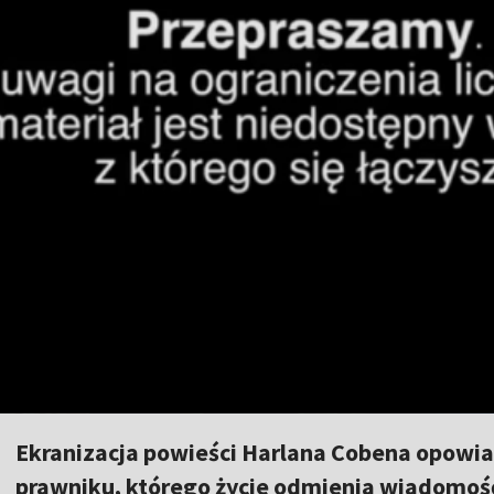
Ekranizacja powieści Harlana Cobena opowia
prawniku, którego życie odmienia wiadomość