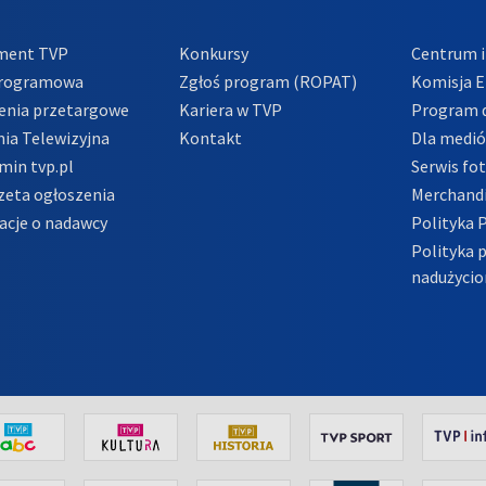
ment TVP
Konkursy
Centrum i
Programowa
Zgłoś program (ROPAT)
Komisja E
enia przetargowe
Kariera w TVP
Program d
ia Telewizyjna
Kontakt
Dla medi
min tvp.pl
Serwis fo
zeta ogłoszenia
Merchandi
acje o nadawcy
Polityka 
Polityka 
nadużycio