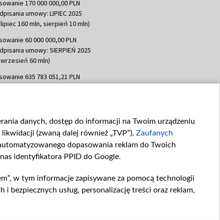
sowanie 170 000 000,00 PLN
dpisania umowy: LIPIEC 2025
lipiec 160 mln, sierpień 10 mln)
sowanie 60 000 000,00 PLN
dpisania umowy: SIERPIEŃ 2025
 wrzesień 60 mln)
sowanie 635 783 051,21 PLN
dpisania umowy: WRZESIEŃ 2025
 wrzesień 100 mln, październik 350
topad 265 mln)
ierania danych, dostęp do informacji na Twoim urządzeniu
sowanie 48 862 000,00 PLN
likwidacji (zwaną dalej również „TVP”),
Zaufanych
dpisania umowy: GRUDZIEŃ 2025
 grudzień 60,548 mln)
zautomatyzowanego dopasowania reklam do Twoich
 nas identyfikatora PPID do Google.
sowanie 900 000 000,00 PLN
dpisania umowy: LUTY 2026 (wpłata
em”, w tym informacje zapisywane za pomocą technologii
go 80 mln, 4 marca 370 mln,
8
 bezpiecznych usług, personalizację treści oraz reklam,
ń 180 mln, 7 maja 180 mln, 8
 90 mln)
sowanie 250 000 000,00 PLN