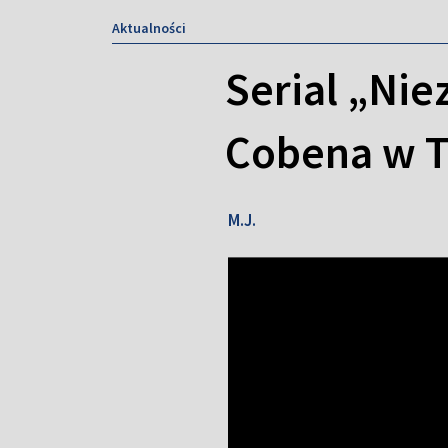
Aktualności
Serial „Ni
Cobena w T
M.J.