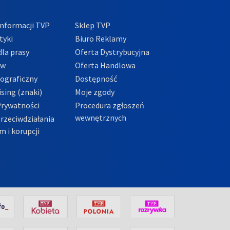
nformacji TVP
Sklep TVP
tyki
Biuro Reklamy
la prasy
Oferta Dystrybucyjna
ów
Oferta Handlowa
tograficzny
Dostępność
sing (znaki)
Moje zgody
Prywatności
Procedura zgłoszeń
wewnętrznych
przeciwdziałania
m i korupcji