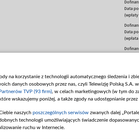
Dofinan
Data po
(wpłaty 
Dofinan
Data po
(wpłata
Dofinan
Data po
(wpłata
mln, lis
gody na korzystanie z technologii automatycznego śledzenia i zb
Dofinan
ch danych osobowych przez nas, czyli Telewizję Polską S.A. w 
Data po
(wpłata
Partnerów TVP (93 firm)
, w celach marketingowych (w tym do 
 które wskazujemy poniżej, a także zgody na udostępnianie przez
Dofinan
Data po
Ciebie naszych
poszczególnych serwisów
zwanych dalej „Portal
26 lute
dobnych technologii umożliwiających świadczenie dopasowanych i
kwiecie
czerwca
lizowanie ruchu w Internecie.
Dofinan