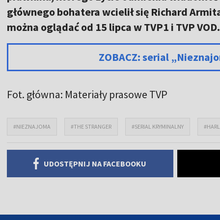
głównego bohatera wcielił się Richard Armit
można oglądać od 15 lipca w TVP1 i TVP VOD.
ZOBACZ: serial „Nieznaj
Fot. główna: Materiały prasowe TVP
#NIEZNAJOMA
#THE STRANGER
#SERIAL KRYMINALNY
#HAR
UDOSTĘPNIJ NA FACEBOOKU