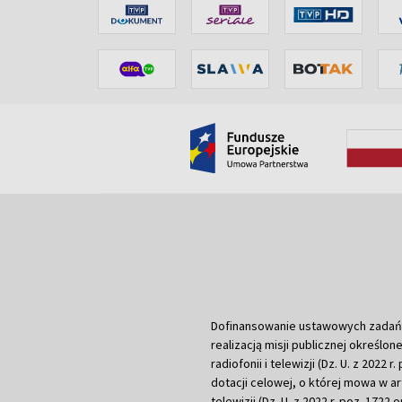
Dofinansowanie ustawowych zadań Tel
realizacją misji publicznej określone
radiofonii i telewizji (Dz. U. z 2022 
dotacji celowej, o której mowa w art.
telewizji (Dz. U. z 2022 r. poz. 1722 o