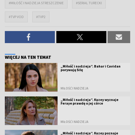
#MIŁOŚĆ I NADZIEJA STRESZCZENIE
#SERIAL TURECKI
#TVP VOD
#TVP2
WIĘCEJ NA TEN TEMAT
„Miłość i nadzieja”. Bahar i Cavidan
porywają Silę
MIŁOŚĆ I NADZIEJA
„Miłość i nadzieja”. Kuzey wyznaje
Feraye prawdę o jej córce
MIŁOŚĆ I NADZIEJA
„Miłość i nadzieja”. Kuzey poznaje