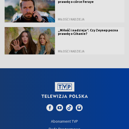
prawdę o córce Feraye
MIŁOŚĆ I NADZIEJA
„Miłość i nadzieja”. Czy Zeynep pozna
prawdę o Cihanie?
MIŁOŚĆ I NADZIEJA
Abonament TVP
Rada Programowa