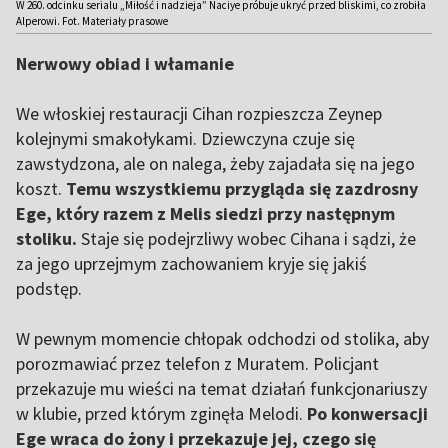
W 260. odcinku serialu „Miłość i nadzieja” Naciye próbuje ukryć przed bliskimi, co zrobiła
Alperowi. Fot. Materiały prasowe
Nerwowy obiad i włamanie
We włoskiej restauracji Cihan rozpieszcza Zeynep
kolejnymi smakołykami. Dziewczyna czuje się
zawstydzona, ale on nalega, żeby zajadała się na jego
koszt.
Temu wszystkiemu przygląda się zazdrosny
Ege, który razem z Melis siedzi przy następnym
stoliku.
Staje się podejrzliwy wobec Cihana i sądzi, że
za jego uprzejmym zachowaniem kryje się jakiś
podstęp.
W pewnym momencie chłopak odchodzi od stolika, aby
porozmawiać przez telefon z Muratem. Policjant
przekazuje mu wieści na temat działań funkcjonariuszy
w klubie, przed którym zginęła Melodi.
Po konwersacji
Ege wraca do żony i przekazuje jej, czego się