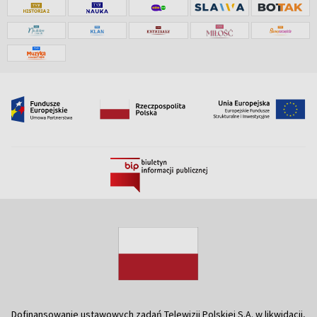
Dofinansowanie ustawowych zadań Telewizji Polskiej S.A. w likwidacji,