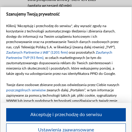
(wpłata wrzesień 60 mln)
Szanujemy Twoją prywatność
Dofinansowanie 635 783 051,21 PLN
Data podpisania umowy: WRZESIEŃ 2025
Kliknij "Akceptuję i przechodzę do serwisu", aby wyrazić zgody na
(wpłata wrzesień 100 mln, październik 350
korzystanie z technologii automatycznego śledzenia i zbierania danych,
mln, listopad 265 mln)
dostęp do informacji na Twoim urządzeniu końcowym i ich
przechowywanie oraz na przetwarzanie Twoich danych osobowych przez
Dofinansowanie 48 862 000,00 PLN
nas, czyli Telewizję Polską S.A. w likwidacji (zwaną dalej również „TVP”),
Data podpisania umowy: GRUDZIEŃ 2025
Zaufanych Partnerów z IAB* (1201 firm)
oraz pozostałych
Zaufanych
(wpłata grudzień 60,548 mln)
Partnerów TVP (93 firm)
, w celach marketingowych (w tym do
zautomatyzowanego dopasowania reklam do Twoich zainteresowań i
Dofinansowanie 900 000 000,00 PLN
mierzenia ich skuteczności) i pozostałych, które wskazujemy poniżej, a
Data podpisania umowy: LUTY 2026 (wpłata
także zgody na udostępnianie przez nas identyfikatora PPID do Google.
26 lutego 80 mln, 4 marca 370 mln,
8
kwiecień 180 mln, 7 maja 180 mln, 8
Twoje dane osobowe zbierane podczas odwiedzania przez Ciebie naszych
czerwca 90 mln)
poszczególnych serwisów
zwanych dalej „Portalem”, w tym informacje
zapisywane za pomocą technologii takich jak: pliki cookie, sygnalizatory
Dofinansowanie 250 000 000,00 PLN
WWW lub innych podobnych technologii umożliwiających świadczenie
Data podpisania umowy LIPIEC 2026 (wpłata
dopasowanych i bezpiecznych usług, personalizację treści oraz reklam,
udostępnianie funkcji mediów społecznościowych oraz analizowanie ruchu
4 sierpnia 250 mln
Akceptuję i przechodzę do serwisu
w Internecie.
Twoje dane osobowe zbierane podczas odwiedzania przez Ciebie
Ustawienia zaawansowane