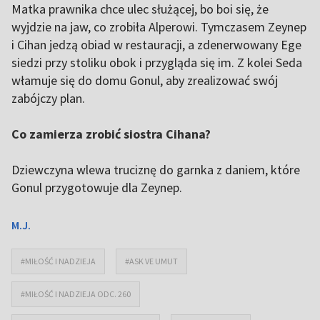
Matka prawnika chce ulec służącej, bo boi się, że
wyjdzie na jaw, co zrobiła Alperowi. Tymczasem Zeynep
i Cihan jedzą obiad w restauracji, a zdenerwowany Ege
siedzi przy stoliku obok i przygląda się im. Z kolei Seda
włamuje się do domu Gonul, aby zrealizować swój
zabójczy plan.
Co zamierza zrobić siostra Cihana?
Dziewczyna wlewa truciznę do garnka z daniem, które
Gonul przygotowuje dla Zeynep.
M.J.
#MIŁOŚĆ I NADZIEJA
#ASK VE UMUT
#MIŁOŚĆ I NADZIEJA ODC. 260