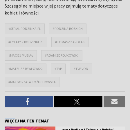
Szczególne miejsce w jej pracy zajmują tematy dotyczące
kobiet i równości.
#SERIAL RODZINKA.PL
#RODZINA BOSKICH
#CYTATY Z RODZINKI.PL
#TOMASZ KAROLAK
#MACIEJ MUSIAŁ
#ADAM ZDRÓJKOWSKI
#MATEUSZ PAWŁOWSKI
#TVP
#TVP VOD
#MAŁGORZATA KOŻUCHOWSKA
WIĘCEJ NA TEN TEMAT
„Lato z Radiem i Telewizją Polską”