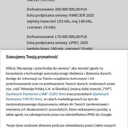
Dofinansowanie 300 000 000,00 PLN
Data podpisania umowy: KWIECIEŃ 2025
(wpłaty kwiecień 150 mln, maj 140 mln,
czerwiec 10 mln)
Dofinansowanie 170 000 000,00 PLN
Data podpisania umowy: LIPIEC 2025
(wpłaty lipiec 160 mln, sierpień 10 mln)
Szanujemy Twoją prywatność
Dofinansowanie 60 000 000,00 PLN
Data podpisania umowy: SIERPIEŃ 2025
Kliknij "Akceptuję i przechodzę do serwisu", aby wyrazić zgody na
(wpłata wrzesień 60 mln)
korzystanie z technologii automatycznego śledzenia i zbierania danych,
dostęp do informacji na Twoim urządzeniu końcowym i ich
Dofinansowanie 635 783 051,21 PLN
przechowywanie oraz na przetwarzanie Twoich danych osobowych przez
Data podpisania umowy: WRZESIEŃ 2025
nas, czyli Telewizję Polską S.A. w likwidacji (zwaną dalej również „TVP”),
(wpłata wrzesień 100 mln, październik 350
Zaufanych Partnerów z IAB* (1201 firm)
oraz pozostałych
Zaufanych
mln, listopad 265 mln)
Partnerów TVP (93 firm)
, w celach marketingowych (w tym do
zautomatyzowanego dopasowania reklam do Twoich zainteresowań i
Dofinansowanie 48 862 000,00 PLN
mierzenia ich skuteczności) i pozostałych, które wskazujemy poniżej, a
Data podpisania umowy: GRUDZIEŃ 2025
także zgody na udostępnianie przez nas identyfikatora PPID do Google.
(wpłata grudzień 60,548 mln)
Twoje dane osobowe zbierane podczas odwiedzania przez Ciebie naszych