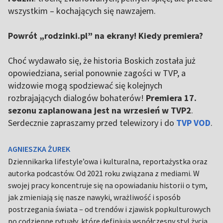
wszystkim – kochających się nawzajem.
Powrót „rodzinki.pl” na ekrany! Kiedy premiera?
Choć wydawało się, że historia Boskich została już
opowiedziana, serial ponownie zagości w TVP, a
widzowie mogą spodziewać się kolejnych
rozbrajających dialogów bohaterów!
Premiera 17.
sezonu zaplanowana jest na wrzesień w TVP2
.
Serdecznie zapraszamy przed telewizory i do
TVP VOD
.
AGNIESZKA ŻUREK
Dziennikarka lifestyle’owa i kulturalna, reportażystka oraz
autorka podcastów. Od 2021 roku związana z mediami. W
swojej pracy koncentruje się na opowiadaniu historii o tym,
jak zmieniają się nasze nawyki, wrażliwość i sposób
postrzegania świata – od trendów i zjawisk popkulturowych
po codzienne rytuały, które definiują współczesny styl życia.