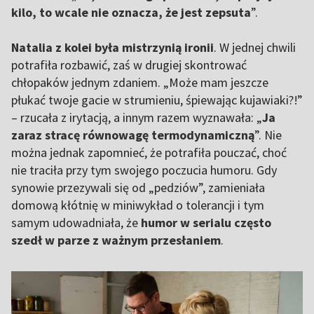
kilo, to wcale nie oznacza, że jest zepsuta
”.
Natalia z kolei była mistrzynią ironii
. W jednej chwili
potrafiła rozbawić, zaś w drugiej skontrować
chłopaków jednym zdaniem. „Może mam jeszcze
płukać twoje gacie w strumieniu, śpiewając kujawiaki?!”
– rzucała z irytacją, a innym razem wyznawała: „
Ja
zaraz stracę równowagę termodynamiczną
”. Nie
można jednak zapomnieć, że potrafiła pouczać, choć
nie traciła przy tym swojego poczucia humoru. Gdy
synowie przezywali się od „pedziów”, zamieniała
domową kłótnię w miniwykład o tolerancji i tym
samym udowadniała, że
humor w serialu często
szedł w parze z ważnym przesłaniem
.