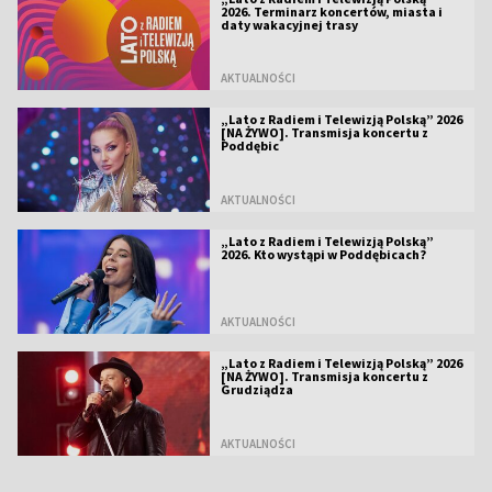
2026. Terminarz koncertów, miasta i
daty wakacyjnej trasy
AKTUALNOŚCI
„Lato z Radiem i Telewizją Polską” 2026
[NA ŻYWO]. Transmisja koncertu z
Poddębic
AKTUALNOŚCI
„Lato z Radiem i Telewizją Polską”
2026. Kto wystąpi w Poddębicach?
AKTUALNOŚCI
„Lato z Radiem i Telewizją Polską” 2026
[NA ŻYWO]. Transmisja koncertu z
Grudziądza
AKTUALNOŚCI