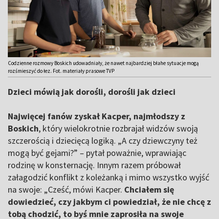
Codzienne rozmowy Boskich udowadniały, że nawet najbardziej błahe sytuacje mogą
rozśmieszyć do łez. Fot. materiały prasowe TVP
Dzieci mówią jak dorośli, dorośli jak dzieci
Najwięcej fanów zyskał Kacper, najmłodszy z
Boskich
, który wielokrotnie rozbrajał widzów swoją
szczerością i dziecięcą logiką. „A czy dziewczyny też
mogą być gejami?” – pytał poważnie, wprawiając
rodzinę w konsternację. Innym razem próbował
załagodzić konflikt z koleżanką i mimo wszystko wyjść
na swoje: „Cześć, mówi Kacper.
Chciałem się
dowiedzieć, czy jakbym ci powiedział, że nie chcę z
tobą chodzić, to byś mnie zaprosiła na swoje