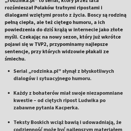
„rodzinka.pl” to serial, który przez lata
rozśmieszał Polaków trafnymi ripostami i
dialogami wziętymi prosto z życia. Boscy są rodziną
pełną ciepła, ale też ciętego humoru, a ich
powiedzenia do dziś krążą w internecie jako złote
myśli. Czekając na nowy sezon, który już wkrótce
pojawi się w TVP2, przypominamy najlepsze
sentencje, przy których widzowie płakali ze
śmiechu.
Serial „rodzinka.pl” słynął z błyskotliwych
dialogów i sytuacyjnego humoru.
Każdy z bohaterów miał swoje niezapomniane
kwestie – od ciętych ripost Ludwika po
zabawne pytania Kacperka.
Teksty Boskich wciąż bawią i udowadniają, że
codzienność może być najlepszym materiałem