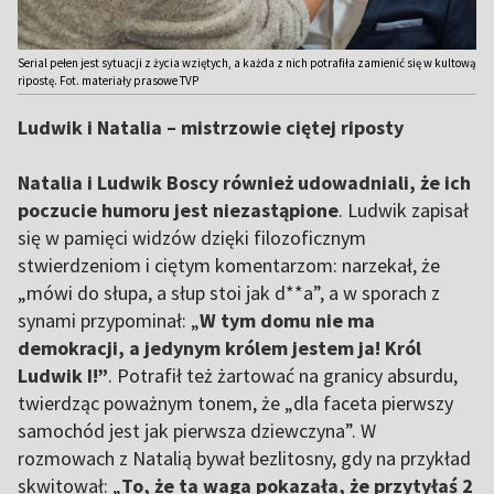
Serial pełen jest sytuacji z życia wziętych, a każda z nich potrafiła zamienić się w kultową
ripostę. Fot. materiały prasowe TVP
Ludwik i Natalia – mistrzowie ciętej riposty
Natalia i Ludwik Boscy również udowadniali, że ich
poczucie humoru jest niezastąpione
. Ludwik zapisał
się w pamięci widzów dzięki filozoficznym
stwierdzeniom i ciętym komentarzom: narzekał, że
„mówi do słupa, a słup stoi jak d**a”, a w sporach z
synami przypominał: „
W tym domu nie ma
demokracji, a jedynym królem jestem ja! Król
Ludwik I!”
. Potrafił też żartować na granicy absurdu,
twierdząc poważnym tonem, że „dla faceta pierwszy
samochód jest jak pierwsza dziewczyna”. W
rozmowach z Natalią bywał bezlitosny, gdy na przykład
skwitował: „
To, że ta waga pokazała, że przytyłaś 2