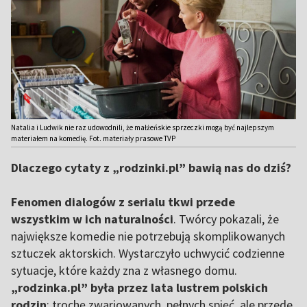
Natalia i Ludwik nie raz udowodnili, że małżeńskie sprzeczki mogą być najlepszym
materiałem na komedię. Fot. materiały prasowe TVP
Dlaczego cytaty z „rodzinki.pl” bawią nas do dziś?
Fenomen dialogów z serialu tkwi przede
wszystkim w ich naturalności
. Twórcy pokazali, że
największe komedie nie potrzebują skomplikowanych
sztuczek aktorskich. Wystarczyło uchwycić codzienne
sytuacje, które każdy zna z własnego domu.
„rodzinka.pl” była przez lata lustrem polskich
rodzin
: trochę zwariowanych, pełnych spięć, ale przede