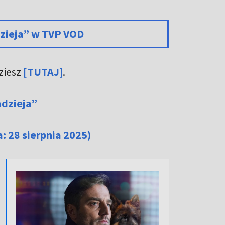
dzieja” w TVP VOD
ziesz
[TUTAJ]
.
adzieja”
a: 28 sierpnia 2025)