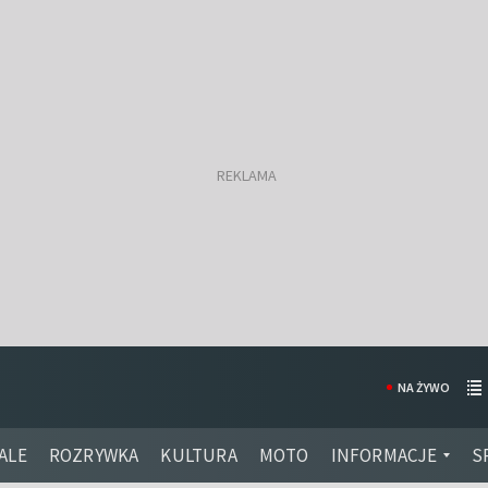
NA ŻYWO
ALE
ROZRYWKA
KULTURA
MOTO
INFORMACJE
S