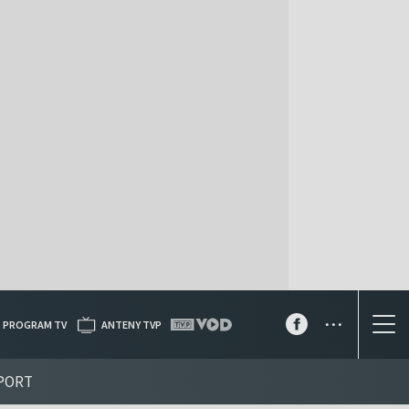
...
PROGRAM TV
ANTENY TVP
PORT