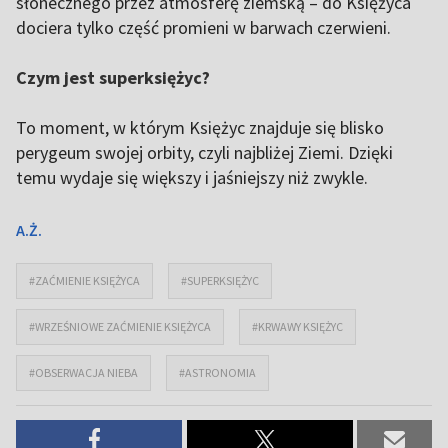
słonecznego przez atmosferę ziemską – do Księżyca
dociera tylko część promieni w barwach czerwieni.
Czym jest superksiężyc?
To moment, w którym Księżyc znajduje się blisko
perygeum swojej orbity, czyli najbliżej Ziemi. Dzięki
temu wydaje się większy i jaśniejszy niż zwykle.
A.Ż.
#ZAĆMIENIE KSIĘŻYCA
#SUPERKSIĘŻYC
#WRZEŚNIOWE ZAĆMIENIE KSIĘŻYCA
#KRWAWY KSIĘŻYC
#OBSERWACJA NIEBA
#ASTRONOMIA