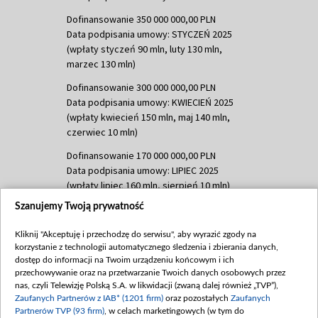
Dofinansowanie 350 000 000,00 PLN
Data podpisania umowy: STYCZEŃ 2025
(wpłaty styczeń 90 mln, luty 130 mln,
marzec 130 mln)
Dofinansowanie 300 000 000,00 PLN
Data podpisania umowy: KWIECIEŃ 2025
(wpłaty kwiecień 150 mln, maj 140 mln,
czerwiec 10 mln)
Dofinansowanie 170 000 000,00 PLN
Data podpisania umowy: LIPIEC 2025
(wpłaty lipiec 160 mln, sierpień 10 mln)
Szanujemy Twoją prywatność
Dofinansowanie 60 000 000,00 PLN
Data podpisania umowy: SIERPIEŃ 2025
Kliknij "Akceptuję i przechodzę do serwisu", aby wyrazić zgody na
(wpłata wrzesień 60 mln)
korzystanie z technologii automatycznego śledzenia i zbierania danych,
Dofinansowanie 635 783 051,21 PLN
dostęp do informacji na Twoim urządzeniu końcowym i ich
przechowywanie oraz na przetwarzanie Twoich danych osobowych przez
Data podpisania umowy: WRZESIEŃ 2025
nas, czyli Telewizję Polską S.A. w likwidacji (zwaną dalej również „TVP”),
(wpłata wrzesień 100 mln, październik 350
Zaufanych Partnerów z IAB* (1201 firm)
oraz pozostałych
Zaufanych
mln, listopad 265 mln)
Partnerów TVP (93 firm)
, w celach marketingowych (w tym do