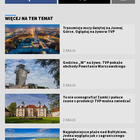
WIĘCEJ NA TEN TEMAT
Transmisja mszy świętej na Jasnej
Górze. Oglądaj na żywo w TVP
Z KRAJU
Godzina „W” na żywo. TVP pokaże
obchody Powstania Warszawskiego
Z KRAJU
To nie scenografia! Zamki i pałace
znane z produkcji TVP można zwiedzać
Z KRAJU
Najpiękniejsze plaże nad Bałtykiem.
Jedna wygląda jak z zagranicznego
kurortu