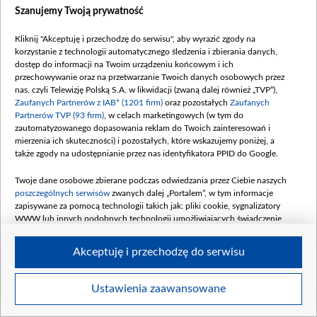
Szanujemy Twoją prywatność
Kliknij "Akceptuję i przechodzę do serwisu", aby wyrazić zgody na
korzystanie z technologii automatycznego śledzenia i zbierania danych,
dostęp do informacji na Twoim urządzeniu końcowym i ich
Yildiz i Hulya próbują odnaleźć nagranie z wyznaniem Alpera. Fot. Materiały
przechowywanie oraz na przetwarzanie Twoich danych osobowych przez
prasowe
nas, czyli Telewizję Polską S.A. w likwidacji (zwaną dalej również „TVP”),
Zaufanych Partnerów z IAB* (1201 firm)
oraz pozostałych
Zaufanych
Partnerów TVP (93 firm)
, w celach marketingowych (w tym do
zautomatyzowanego dopasowania reklam do Twoich zainteresowań i
mierzenia ich skuteczności) i pozostałych, które wskazujemy poniżej, a
także zgody na udostępnianie przez nas identyfikatora PPID do Google.
Twoje dane osobowe zbierane podczas odwiedzania przez Ciebie naszych
poszczególnych serwisów
zwanych dalej „Portalem”, w tym informacje
zapisywane za pomocą technologii takich jak: pliki cookie, sygnalizatory
WWW lub innych podobnych technologii umożliwiających świadczenie
dopasowanych i bezpiecznych usług, personalizację treści oraz reklam,
udostępnianie funkcji mediów społecznościowych oraz analizowanie ruchu
Akceptuję i przechodzę do serwisu
w Internecie.
Twoje dane osobowe zbierane podczas odwiedzania przez Ciebie
Ustawienia zaawansowane
Item
poszczególnych serwisów
na Portalu, takie jak adresy IP, identyfikatory
Szczegóły
Twoich urządzeń końcowych i identyfikatory plików cookie, informacje o
1