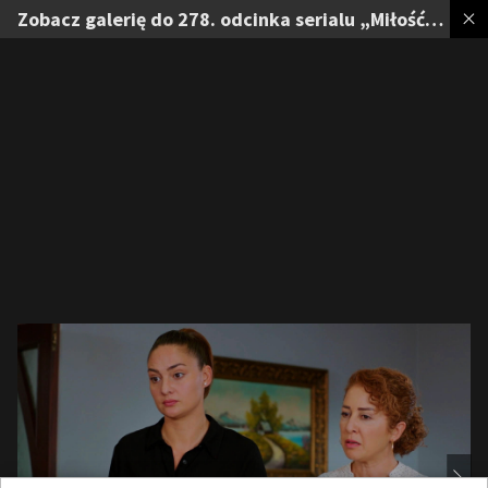
Zobacz galerię do 278. odcinka serialu „Miłość i nadzieja”. Fot. Materiały prasowe