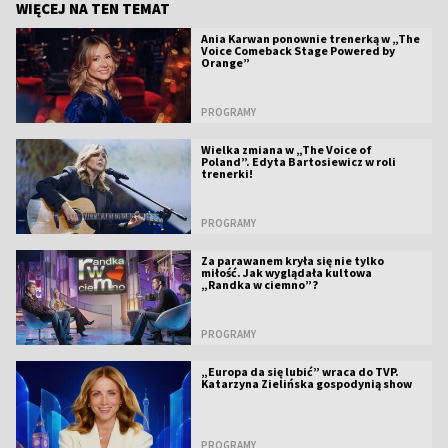
WIĘCEJ NA TEN TEMAT
Ania Karwan ponownie trenerką w „The
Voice Comeback Stage Powered by
Orange”
PROGRAMY
Wielka zmiana w „The Voice of
Poland”. Edyta Bartosiewicz w roli
trenerki!
PROGRAMY
Za parawanem kryła się nie tylko
miłość. Jak wyglądała kultowa
„Randka w ciemno”?
PROGRAMY
„Europa da się lubić” wraca do TVP.
Katarzyna Zielińska gospodynią show
PROGRAMY