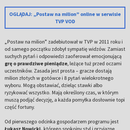
OGLĄDAJ: „Postaw na milion” online w serwisie
TVP VOD
„Postaw na milion” zadebiutował w TVP w 2011 roku i
od samego początku zdobył sympatię widzów.
Zamiast
suchych pytań i odpowiedzi zaoferował emocjonującą
grę o prawdziwe pieniądze
, leżące tuż przed oczami
uczestników. Zasada jest prosta – gracze dostają
milion złotych w gotówce i 8 pytań wielokrotnego
wyboru. Mogą obstawiać, dzieląc stawki albo
ryzykować wszystko. Mają określony czas, w którym
muszą podjąć decyzję, a każda pomyłka dosłownie topi
część fortuny.
Od pierwszego odcinka gospodarzem programu jest
Łukasz Nowicki,
którego spokojny styl i przyjazne