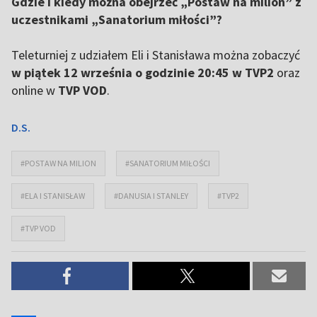
Gdzie i kiedy można obejrzeć „Postaw na milion” z
uczestnikami „Sanatorium miłości”?
Teleturniej z udziałem Eli i Stanisława można zobaczyć
w piątek 12 września o godzinie 20:45 w TVP2
oraz
online w
TVP VOD
.
D.S.
#POSTAW NA MILION
#SANATORIUM MIŁOŚCI
#ELA I STANISŁAW
#DANUSIA I STANLEY
#TVP2
#TVP VOD