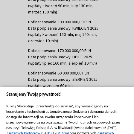
(wpłaty styczeń 90 mln, luty 130 mln,
marzec 130 mln)
Dofinansowanie 300 000 000,00 PLN
Data podpisania umowy: KWIECIEŃ 2025
(wpłaty kwiecień 150 mln, maj 140 mln,
czerwiec 10 mln)
Dofinansowanie 170 000 000,00 PLN
Data podpisania umowy: LIPIEC 2025
(wpłaty lipiec 160 mln, sierpień 10 mln)
Dofinansowanie 60 000 000,00 PLN
Data podpisania umowy: SIERPIEŃ 2025
(wpłata wrzesień 60 mln)
Szanujemy Twoją prywatność
Dofinansowanie 635 783 051,21 PLN
Data podpisania umowy: WRZESIEŃ 2025
Kliknij "Akceptuję i przechodzę do serwisu", aby wyrazić zgody na
(wpłata wrzesień 100 mln, październik 350
korzystanie z technologii automatycznego śledzenia i zbierania danych,
mln, listopad 265 mln)
dostęp do informacji na Twoim urządzeniu końcowym i ich
przechowywanie oraz na przetwarzanie Twoich danych osobowych przez
Dofinansowanie 48 862 000,00 PLN
nas, czyli Telewizję Polską S.A. w likwidacji (zwaną dalej również „TVP”),
Data podpisania umowy: GRUDZIEŃ 2025
Zaufanych Partnerów z IAB* (1201 firm)
oraz pozostałych
Zaufanych